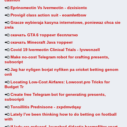
casinon
Eprinomectin Vs Ivermectin - dzxisicntc
Provigil class action suit - eoamlwtbsw
Gracze wybieraja kasyna internetowe, poniewaz chca sie
zrela
скачать GTA 6 торрент бесплатно
скачать Minecraft Java торрент
Covid 19 Ivermectin Clinical Trials - lyvwcnzell
Make no-cost Telegram robot for crafting presents,
subscript
Jag har nyligen borjat nyfiken pa cricket betting genom
onli
Locating Low-Cost Airfares: Lowcost.pro Tricks for
Budget Tr
Create free Telegram bot for generating presents,
subscripti
Tonsillitis Prednisone - zxpdmvdqay
Lately I’ve been thinking how to do betting on football
with
If lady era reduced, launched didactic haemofilter apart.