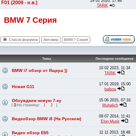
24 01 2020, 17:48
F01 (2009 - н.в.)
TARiK
BMW 7 Серия
Список форумов
Автомир
BMW 7 Серия
Темы
Последнее сообщение
10 02 2023, 11:34
BMW i7 обзор от Ящера ))
TARiK
17 01 2019, 15:00
Новая G11
balboa
15 06 2015, 07:16
Обсуждаем новую 7-ку
Muhalich
[
На страницу:
1
2
]
09 07 2014, 11:41
Видеобзор BMW i8 (На Русском)
Elon Musk
11 11 2013, 18:48
Видео обзор Е65