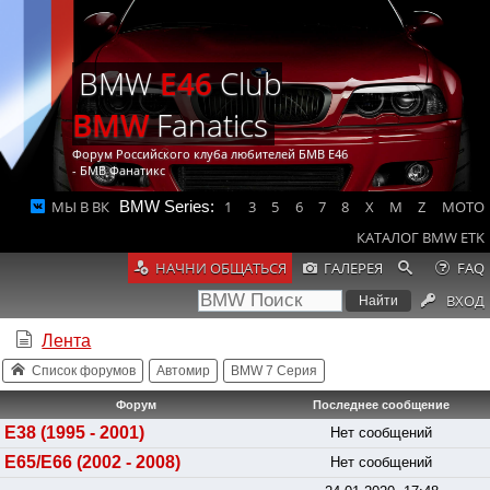
BMW
E46
Club
BMW
Fanatics
Форум Российского клуба любителей БМВ Е46
- БМВ Фанатикс
МЫ В ВК
BMW Series:
1
3
5
6
7
8
X
M
Z
MOTO
КАТАЛОГ BMW ETK
НАЧНИ ОБЩАТЬСЯ
ГАЛЕРЕЯ
FAQ
ВХОД
Лента
Список форумов
Автомир
BMW 7 Серия
Форум
Последнее сообщение
E38 (1995 - 2001)
Нет сообщений
E65/E66 (2002 - 2008)
Нет сообщений