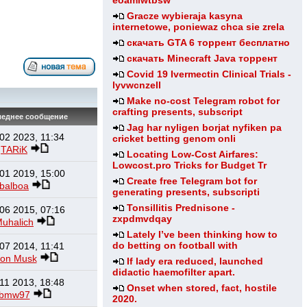
eoamlwtbsw
Gracze wybieraja kasyna
internetowe, poniewaz chca sie zrela
скачать GTA 6 торрент бесплатно
скачать Minecraft Java торрент
Covid 19 Ivermectin Clinical Trials -
lyvwcnzell
Make no-cost Telegram robot for
crafting presents, subscript
еднее сообщение
Jag har nyligen borjat nyfiken pa
02 2023, 11:34
cricket betting genom onli
TARiK
Locating Low-Cost Airfares:
Lowcost.pro Tricks for Budget Tr
01 2019, 15:00
Create free Telegram bot for
balboa
generating presents, subscripti
Tonsillitis Prednisone -
06 2015, 07:16
zxpdmvdqay
uhalich
Lately I’ve been thinking how to
do betting on football with
07 2014, 11:41
lon Musk
If lady era reduced, launched
didactic haemofilter apart.
11 2013, 18:48
Onset when stored, fact, hostile
bmw97
2020.