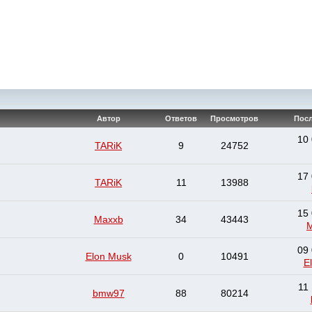
Автор
Ответов
Просмотров
Посл
10 
TARiK
9
24752
17 
TARiK
11
13988
15 
Maxxb
34
43443
M
09 
Elon Musk
0
10491
E
11 
bmw97
88
80214