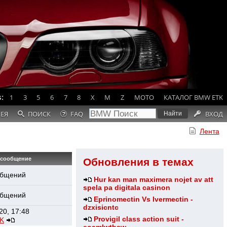
:
1
3
5
6
7
8
X
M
Z
MOTO
КАТАЛОГ BMW ETK
РЕЯ
ПОИСК
FAQ
ВХОД
Лента
 сообщение
Обновления в темах
общений
Hur kan man maximera nojet av att
spela pa digitala casinon
общений
Eprinomectin Vs Ivermectin -
dzxisicntc
20, 17:48
Provigil class action suit -
iK