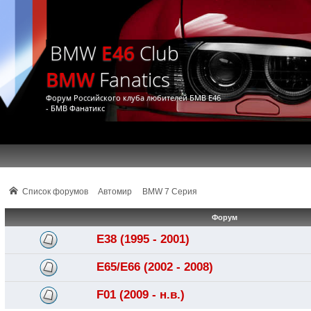
BMW
E46
Club
BMW
Fanatics
Форум Российского клуба любителей БМВ Е46
- БМВ Фанатикс
Список форумов
Автомир
BMW 7 Серия
Форум
E38 (1995 - 2001)
E65/E66 (2002 - 2008)
F01 (2009 - н.в.)