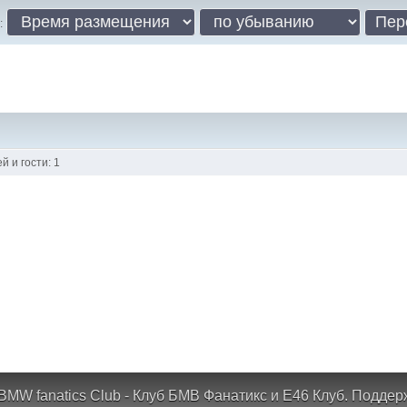
:
 и гости: 1
BMW fanatics Club - Клуб БМВ Фанатикс и Е46 Клуб.
Поддер