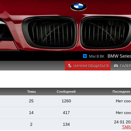
МЫ В ВК
BMW Series
НАЧНИ ОБЩАТЬСЯ
ГАЛЕ
Темы
Сообщений
Последнее
25
1260
Нет со
14
417
Нет со
24 01 20
2
134
TAR