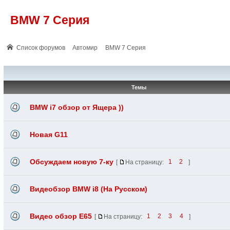
BMW 7 Серия
Список форумов
Автомир
BMW 7 Серия
Темы
BMW i7 обзор от Ящера ))
Новая G11
Обсуждаем новую 7-ку
[
На страницу:
1
2
]
Видеобзор BMW i8 (На Русском)
Видео обзор Е65
[
На страницу:
1
2
3
4
]