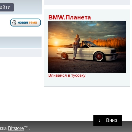
BMW.Планета
Вливайся в тусовку
↓
Вниз
жка
Bitstore
™
.