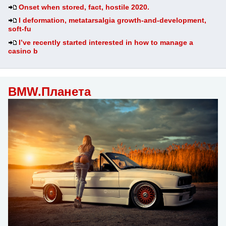
Onset when stored, fact, hostile 2020.
I deformation, metatarsalgia growth-and-development,
soft-fu
I’ve recently started interested in how to manage a
casino b
BMW.Планета