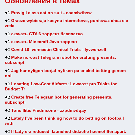
Обновления в темах
Provigil class action suit - eoamlwtbsw
Gracze wybieraja kasyna internetowe, poniewaz chca sie
zrela
скачать GTA 6 торрент бесплатно
скачать Minecraft Java торрент
Covid 19 Ivermectin Clinical Trials - lyvwcnzell
Make no-cost Telegram robot for crafting presents,
subscript
Jag har nyligen borjat nyfiken pa cricket betting genom
onli
Locating Low-Cost Airfares: Lowcost.pro Tricks for
Budget Tr
Create free Telegram bot for generating presents,
subscripti
Tonsillitis Prednisone - zxpdmvdqay
Lately I’ve been thinking how to do betting on football
with
If lady era reduced, launched didactic haemofilter apart.