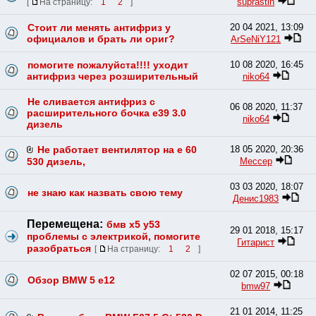
suprastin
[
На страницу:
1
2
]
Стоит ли менять антифриз у
20 04 2021, 13:09
официалов и брать ли ориг?
ArSeNiY121
помогите пожалуйста!!!! уходит
10 08 2020, 16:45
антифриз через розширительный
niko64
Не сливается антифриз с
06 08 2020, 11:37
расширительного бочка е39 3.0
niko64
дизель
Не работает вентилятор на е 60
18 05 2020, 20:36
Мессер
530 дизель,
03 03 2020, 18:07
не знаю как назвать свою тему
Денис1983
Перемещена:
бмв х5 у53
29 01 2018, 15:17
проблемы с электрикой, помогите
Гитарист
разобраться
[
На страницу:
1
2
]
02 07 2015, 00:18
Обзор BMW 5 e12
bmw97
21 01 2014, 11:25