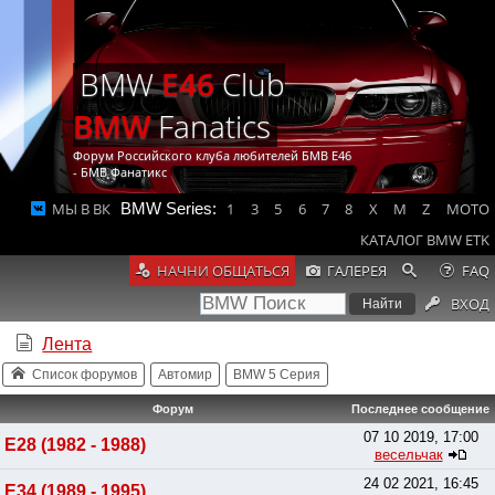
BMW
E46
Club
BMW
Fanatics
Форум Российского клуба любителей БМВ Е46
- БМВ Фанатикс
МЫ В ВК
BMW Series:
1
3
5
6
7
8
X
M
Z
MOTO
КАТАЛОГ BMW ETK
НАЧНИ ОБЩАТЬСЯ
ГАЛЕРЕЯ
FAQ
ВХОД
Лента
Список форумов
Автомир
BMW 5 Серия
Форум
Последнее сообщение
07 10 2019, 17:00
E28 (1982 - 1988)
весельчак
24 02 2021, 16:45
E34 (1989 - 1995)