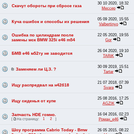
30 10 2020, 18:32
Скачут обороты при сбросе газа
Мессер
05 09 2020, 15:55
Куча ошибок и способы их решения
Valbertinyo
Ошибка по цилиндрам после
22 05 2020, 19:55
замены мск BMW 325i e46 m54
Gor
26 04 2020, 19:10
БМВ е46 м52ту не заводится
TARiK
30 09 2019, 15:51
Заменяем ли Ц.З. ?
Tartar
21 07 2018, 07:39
Ищу распредвал на н42б18
Svara
25 08 2016, 17:25
Ищу сиденья от купе
AGZIK
16 04 2016, 02:23
Запчасть HDE гомно.
Роман_е46
[
На страницу:
1
2
]
Шоу программа Cabrio Today - Bmw
26 05 2015, 08:22