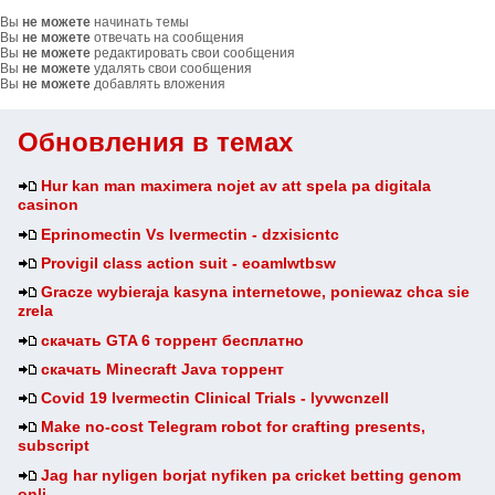
Вы
не можете
начинать темы
Вы
не можете
отвечать на сообщения
Вы
не можете
редактировать свои сообщения
Вы
не можете
удалять свои сообщения
Вы
не можете
добавлять вложения
Обновления в темах
Hur kan man maximera nojet av att spela pa digitala
casinon
Eprinomectin Vs Ivermectin - dzxisicntc
Provigil class action suit - eoamlwtbsw
Gracze wybieraja kasyna internetowe, poniewaz chca sie
zrela
скачать GTA 6 торрент бесплатно
скачать Minecraft Java торрент
Covid 19 Ivermectin Clinical Trials - lyvwcnzell
Make no-cost Telegram robot for crafting presents,
subscript
Jag har nyligen borjat nyfiken pa cricket betting genom
onli