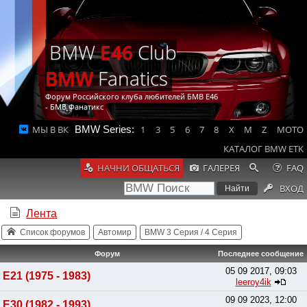
BMW
E46
Club
BMW
Fanatics
Форум Российского клуба любителей БМВ Е46
- БМВ Фанатикс
МЫ В ВК
BMW Series:
1
3
5
6
7
8
X
M
Z
MOTO
КАТАЛОГ BMW ETK
НАЧНИ ОБЩАТЬСЯ
ГАЛЕРЕЯ
FAQ
ВХОД
Лента
Список форумов
Автомир
BMW 3 Серия / 4 Серия
Форум
Последнее сообщение
05 09 2017, 09:03
E21 (1975 - 1983)
leeroy4ik
09 09 2023, 12:00
E30 (1982 - 1993)