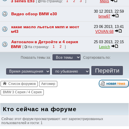
3 series E93
Mexs
[
На страницу:
1
2
3
]
30 12 2013, 22:59
Видео обзор BMW e30
bmw97
какае масло льеться мкпп и мост
23 06 2013, 13:41
м43
VOVAN 68
Автосалон в Детройте и 4 серия
25 03 2013, 22:15
BMW
Lexich
[
На страницу:
1
2
]
Показать темы за:
Сортировать по:
Список форумов
Автомир
BMW 3 Серия / 4 Серия
Кто сейчас на форуме
Сейчас этот форум просматривают: нет зарегистрированных
пользователей и гости: 1