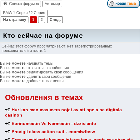
Список форумов
Автомир
BMW 1 Серия / 2 Серия
На страницу
1
2
След.
Кто сейчас на форуме
Сейчас этот форум просматривают: нет зарегистрированных
пользователей и гости: 1
Вы
не можете
начинать темы
Вы
не можете
отвечать на сообщения
Вы
не можете
редактировать свои сообщения
Вы
не можете
удалять свои сообщения
Вы
не можете
добавлять вложения
Обновления в темах
Hur kan man maximera nojet av att spela pa digitala
casinon
Eprinomectin Vs Ivermectin - dzxisicntc
Provigil class action suit - eoamlwtbsw
Gracze wybieraja kasyna internetowe, poniewaz chca sie