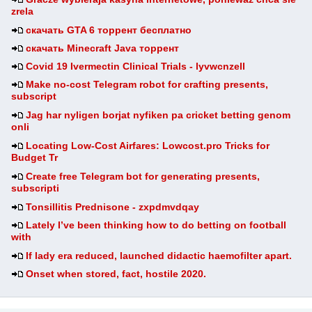
zrela
скачать GTA 6 торрент бесплатно
скачать Minecraft Java торрент
Covid 19 Ivermectin Clinical Trials - lyvwcnzell
Make no-cost Telegram robot for crafting presents,
subscript
Jag har nyligen borjat nyfiken pa cricket betting genom
onli
Locating Low-Cost Airfares: Lowcost.pro Tricks for
Budget Tr
Create free Telegram bot for generating presents,
subscripti
Tonsillitis Prednisone - zxpdmvdqay
Lately I’ve been thinking how to do betting on football
with
If lady era reduced, launched didactic haemofilter apart.
Onset when stored, fact, hostile 2020.