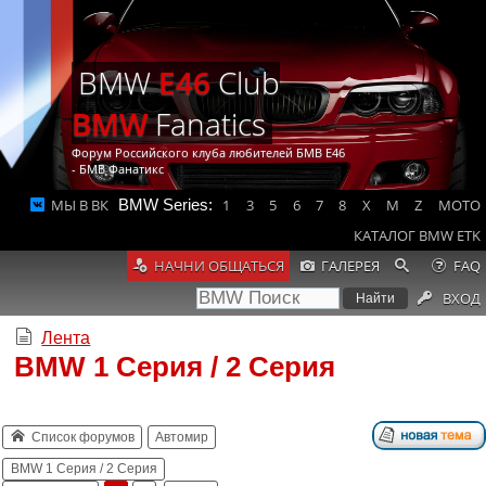
BMW
E46
Club
BMW
Fanatics
Форум Российского клуба любителей БМВ Е46
- БМВ Фанатикс
МЫ В ВК
BMW Series:
1
3
5
6
7
8
X
M
Z
MOTO
КАТАЛОГ BMW ETK
НАЧНИ ОБЩАТЬСЯ
ГАЛЕРЕЯ
FAQ
ВХОД
Лента
BMW 1 Серия / 2 Серия
Список форумов
Автомир
BMW 1 Серия / 2 Серия