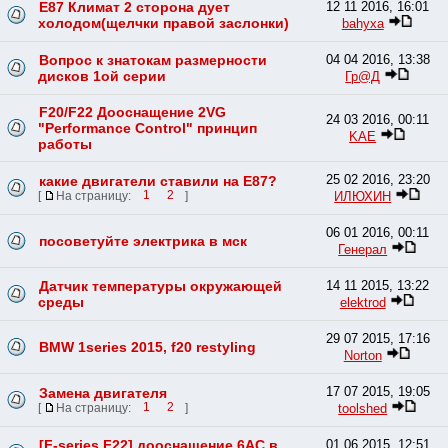
E87 Климат 2 сторона дует
12 11 2016, 16:01
холодом(щелчки правой заслонки)
bahyxa
Вопрос к знатокам размерности
04 04 2016, 13:38
дисков 1ой серии
Гр@Д
F20/F22 Дооснащение 2VG
24 03 2016, 00:11
"Performance Control" принцип
KAE
работы
25 02 2016, 23:20
какие двигатели ставили на Е87?
ИЛЮХИН
[
На страницу:
1
2
]
06 01 2016, 00:11
посоветуйте электрика в мск
Генерал
Датчик температуры окружающей
14 11 2015, 13:22
среды
elektrod
29 07 2015, 17:16
BMW 1series 2015, f20 restyling
Norton
17 07 2015, 19:05
Замена двигателя
toolshed
[
На страницу:
1
2
]
[F-series F22] дооснащение 6AC в
01 06 2015, 12:51