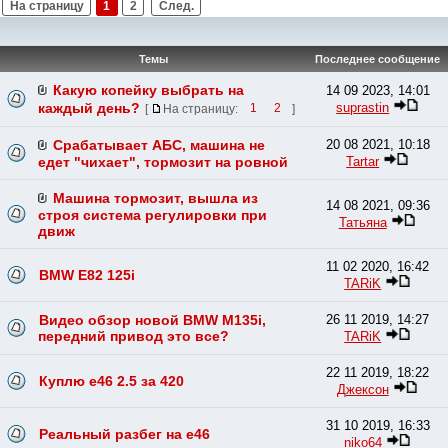
На страницу
1
2
След.
Темы
Последнее сообщение
Какую копейку выбрать на
14 09 2023, 14:01
suprastin
каждый день?
[
На страницу:
1
2
]
Срабатывает АБС, машина не
20 08 2021, 10:18
Tartar
едет "чихает", тормозит на ровной
Машина тормозит, вышла из
14 08 2021, 09:36
строя система регулировки при
Татьяна
движ
11 02 2020, 16:42
BMW E82 125i
TARiK
Видео обзор новой BMW M135i,
26 11 2019, 14:27
передний привод это все?
TARiK
22 11 2019, 18:22
Куплю е46 2.5 за 420
Джексон
31 10 2019, 16:33
Реальный разбег на е46
niko64