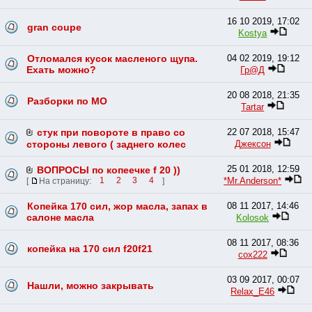
16 10 2019, 17:02
gran coupe
Kostya
Отломался кусок масленого щупа.
04 02 2019, 19:12
Ехать можно?
Гр@Д
20 08 2018, 21:35
Разборки по МО
Tartar
стук при повороте в право со
22 07 2018, 15:47
Джексон
стороны левого ( заднего колес
25 01 2018, 12:59
ВОПРОСЫ по копеечке f 20 ))
*Mr.Anderson*
[
На страницу:
1
2
3
4
]
Копейка 170 сил, жор масла, запах в
08 11 2017, 14:46
салоне масла
Kolosok
08 11 2017, 08:36
копейка на 170 сил f20f21
cox222
03 09 2017, 00:07
Нашли, можно закрывать
Relax_Е46