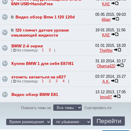
6NH USB+HandsFree
KAE
05 05 2015, 09:03
Видео обзор Bmw 1 f20 120d
4iban
f20 глючит датчик уровня
19 01 2015, 11:56
KAE
омывающей жидкости
01 01 2015, 18:20
BMW 2-й серии
TheWer
[
На страницу:
1
2
]
31 10 2014, 10:17
Куплю BMW 1 для себя E87/81
Obama420
03 07 2014, 15:27
ктонить катаеться на е82?
А.К.
[
На страницу:
1
2
3
4
]
13 12 2013, 17:05
Видео обзор BMW E81
bmw97
Показать темы за:
Сортировать по: