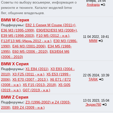
Вчера, 14:54
Советы по выбору восьмерки, информация о
Andrapja
ремонте и тюнинге. Каталог моделей bmw
8er, общение владельцев.
BMW M Серия
Подфорумы:
E82 1 Серия M Coupe (2011+)
,
E36 M3 (1995-1999)
,
E90/E92/E93 M3 (2008+)
,
E39 M5 (1998-2003)
,
F10 M5 (2012 - н.в.)
,
11 04 2022, 19:41
F12/F13 M6 (Июнь 2012 - н.в.)
,
E30 M3 (1986-
МММ
1990)
,
E46 M3 (2001-2006)
,
E34 M5 (1988-
1995)
,
E60 M5 (2006 - 2010)
,
E63/E64 M6
(2006 - 2010)
BMW X Серия
Подфорумы:
X1 E84 (2011)
,
X3 E83 (2004 -
2010)
,
X3 F25 (2011 - н.в.)
,
X5 E53 (1999 -
22 05 2024, 10:39
2006)
,
X5 E70 (2007 - 2013.)
,
X6 E71 / E72
TARiK
(2008 - н.в.)
,
X5 F15 (2013- 2018)
,
X5 G05
(2019 - н.в.)
,
G07 (2019 - н.в.)
BMW Z Серия
13 01 2023, 15:04
Подфорумы:
Z3 (1996-2002) и Z4 (2003-
Эндрю760
2008)
,
E89 Z4 (2009 - н.в.)