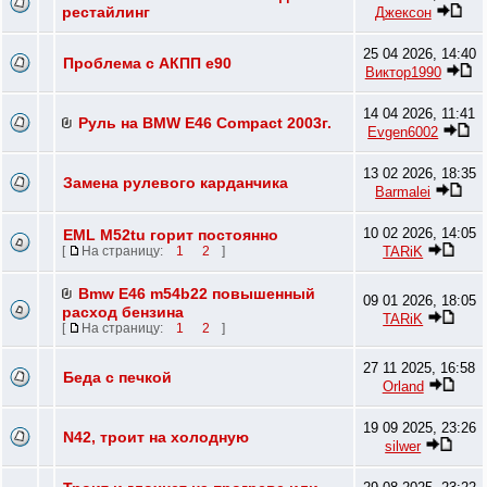
рестайлинг
Джексон
25 04 2026, 14:40
Проблема с АКПП e90
Виктор1990
14 04 2026, 11:41
Руль на BMW E46 Compact 2003г.
Evgen6002
13 02 2026, 18:35
Замена рулевого карданчика
Barmalei
10 02 2026, 14:05
EML M52tu горит постоянно
TARiK
[
На страницу:
1
2
]
Bmw E46 m54b22 повышенный
09 01 2026, 18:05
расход бензина
TARiK
[
На страницу:
1
2
]
27 11 2025, 16:58
Беда с печкой
Orland
19 09 2025, 23:26
N42, троит на холодную
silwer