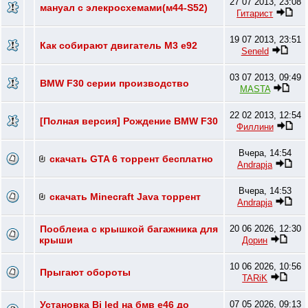
27 07 2013, 23:08
мануал с элекросхемами(м44-S52)
Гитарист
19 07 2013, 23:51
Как собирают двигатель М3 е92
Seneld
03 07 2013, 09:49
BMW F30 серии производство
MASTA
22 02 2013, 12:54
[Полная версия] Рождение BMW F30
Филлини
Вчера, 14:54
скачать GTA 6 торрент бесплатно
Andrapja
Вчера, 14:53
скачать Minecraft Java торрент
Andrapja
Пооблеиа с крышкой багажника для
20 06 2026, 12:30
крыши
Дорин
10 06 2026, 10:56
Прыгают обороты
TARiK
Установка Bi led на бмв е46 до
07 05 2026, 09:13