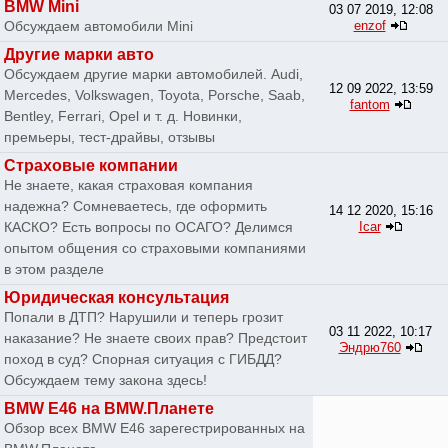
BMW Mini
03 07 2019, 12:08
Обсуждаем автомобили Mini
enzof
Другие марки авто
Обсуждаем другие марки автомобилей. Audi,
12 09 2022, 13:59
Mercedes, Volkswagen, Toyota, Porsche, Saab,
fantom
Bentley, Ferrari, Opel и т. д. Новинки,
премьеры, тест-драйвы, отзывы
Страховые компании
Не знаете, какая страховая компания
надежна? Сомневаетесь, где оформить
14 12 2020, 15:16
КАСКО? Есть вопросы по ОСАГО? Делимся
Icar
опытом общения со страховыми компаниями
в этом разделе
Юридическая консультация
Попали в ДТП? Нарушили и теперь грозит
03 11 2022, 10:17
наказание? Не знаете своих прав? Предстоит
Эндрю760
поход в суд? Спорная ситуация с ГИБДД?
Обсуждаем тему закона здесь!
BMW E46 на BMW.Планете
Обзор всех BMW E46 зарегестрированных на