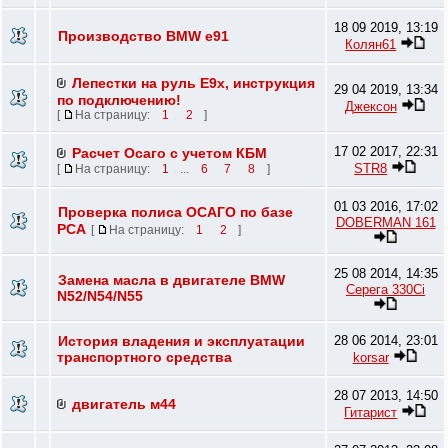
18 09 2019, 13:19
Производство BMW e91
Колян61
Лепестки на руль E9х, инструкция
29 04 2019, 13:34
по подключению!
Джексон
[
На страницу:
1
2
]
17 02 2017, 22:31
Расчет Осаго с учетом КБМ
STR8
[
На страницу:
1
...
6
7
8
]
01 03 2016, 17:02
Проверка полиса ОСАГО по базе
DOBERMAN 161
РСА
[
На страницу:
1
2
]
25 08 2014, 14:35
Замена масла в двигателе BMW
Серега 330Ci
N52/N54/N55
История владения и эксплуатации
28 06 2014, 23:01
транспортного средства
korsar
28 07 2013, 14:50
двигатель м44
Гитарист