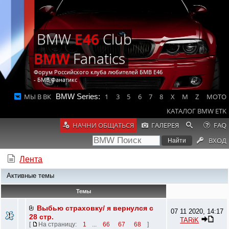
BMW
E46
Club
BMW
Fanatics
Форум Российского клуба любителей БМВ Е46
- БМВ Фанатикс
МЫ В ВК
BMW Series:
1
3
5
6
7
8
X
M
Z
MOTO
КАТАЛОГ BMW ETK
НАЧНИ ОБЩАТЬСЯ
ГАЛЕРЕЯ
FAQ
ВХОД
Лента
Активные темы
Темы
Выбью страховку/ я вернулся с
07 11 2020, 14:17
28 стр.
TARiK
[
На страницу:
1
...
66
67
68
]