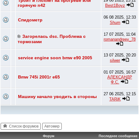
Троит и глохнет на прогреве или
29 08 2025, 23:22
горячую n42
Best1Boyz
06 08 2025, 12:33
Спидометр
Shum
17 07 2025, 11:04
Загорелась dsc. Проблема с
romanandreev_78
тормозами
13 07 2025, 20:20
service engine soon bmw e90 2005
silwer
01 07 2025, 16:57
Bmw 745i 2001г e65
АЛЕКСАНДР
Ф.С.
27 06 2025, 12:15
Машину начало уводить в стороны
TARiK
Список форумов
Автомир
Форум
Последнее сообщение