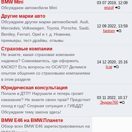
BMW Mini
03 07 2019, 12:08
Обсуждаем автомобили Mini
enzof
Другие марки авто
Обсуждаем другие марки автомобилей. Audi,
12 09 2022, 13:59
Mercedes, Volkswagen, Toyota, Porsche, Saab,
fantom
Bentley, Ferrari, Opel и т. д. Новинки,
премьеры, тест-драйвы, отзывы
Страховые компании
Не знаете, какая страховая компания
надежна? Сомневаетесь, где оформить
14 12 2020, 15:16
КАСКО? Есть вопросы по ОСАГО? Делимся
Icar
опытом общения со страховыми компаниями
в этом разделе
Юридическая консультация
Попали в ДТП? Нарушили и теперь грозит
03 11 2022, 10:17
наказание? Не знаете своих прав? Предстоит
Эндрю760
поход в суд? Спорная ситуация с ГИБДД?
Обсуждаем тему закона здесь!
BMW E46 на BMW.Планете
Обзор всех BMW E46 зарегестрированных на