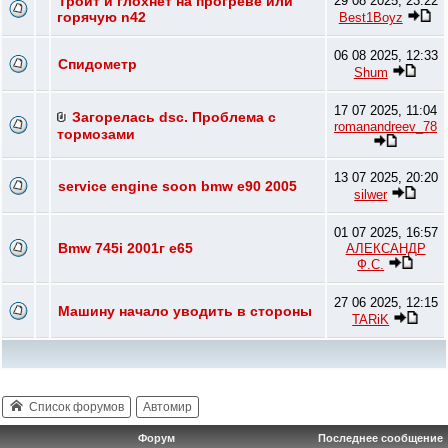
Троит и глохнет на прогреве или
29 08 2025, 23:22
горячую n42
Best1Boyz
06 08 2025, 12:33
Спидометр
Shum
17 07 2025, 11:04
Загорелась dsc. Проблема с
romanandreev_78
тормозами
13 07 2025, 20:20
service engine soon bmw e90 2005
silwer
01 07 2025, 16:57
Bmw 745i 2001г e65
АЛЕКСАНДР
Ф.С.
27 06 2025, 12:15
Машину начало уводить в стороны
TARiK
Список форумов
Автомир
Форум
Последнее сообщение