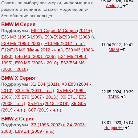
05 08 2026, 14:54
Советы по выбору восьмерки, информация о
Andrapja
ремонте и тюнинге. Каталог моделей bmw
8er, общение владельцев.
BMW M Серия
Подфорумы:
E82 1 Серия M Coupe (2011+)
,
E36 M3 (1995-1999)
,
E90/E92/E93 M3 (2008+)
,
E39 M5 (1998-2003)
,
F10 M5 (2012 - н.в.)
,
11 04 2022, 19:41
F12/F13 M6 (Июнь 2012 - н.в.)
,
E30 M3 (1986-
МММ
1990)
,
E46 M3 (2001-2006)
,
E34 M5 (1988-
1995)
,
E60 M5 (2006 - 2010)
,
E63/E64 M6
(2006 - 2010)
BMW X Серия
Подфорумы:
X1 E84 (2011)
,
X3 E83 (2004 -
2010)
,
X3 F25 (2011 - н.в.)
,
X5 E53 (1999 -
22 05 2024, 10:39
2006)
,
X5 E70 (2007 - 2013.)
,
X6 E71 / E72
TARiK
(2008 - н.в.)
,
X5 F15 (2013- 2018)
,
X5 G05
(2019 - н.в.)
,
G07 (2019 - н.в.)
BMW Z Серия
13 01 2023, 15:04
Подфорумы:
Z3 (1996-2002) и Z4 (2003-
Эндрю760
2008)
,
E89 Z4 (2009 - н.в.)