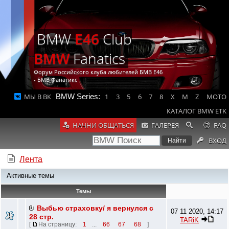
BMW
E46
Club
BMW
Fanatics
Форум Российского клуба любителей БМВ Е46
- БМВ Фанатикс
МЫ В ВК
BMW Series:
1
3
5
6
7
8
X
M
Z
MOTO
КАТАЛОГ BMW ETK
НАЧНИ ОБЩАТЬСЯ
ГАЛЕРЕЯ
FAQ
ВХОД
Лента
Активные темы
Темы
Выбью страховку/ я вернулся с
07 11 2020, 14:17
28 стр.
TARiK
[
На страницу:
1
...
66
67
68
]