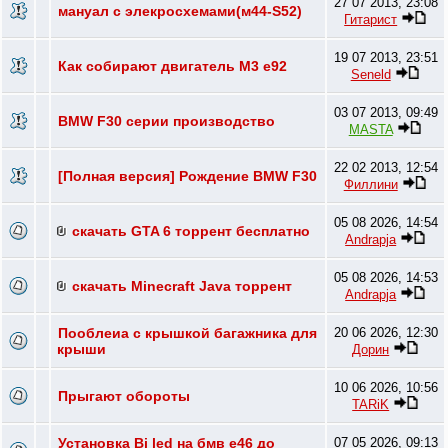
27 07 2013, 23:08
мануал с элекросхемами(м44-S52)
Гитарист
19 07 2013, 23:51
Как собирают двигатель М3 е92
Seneld
03 07 2013, 09:49
BMW F30 серии производство
MASTA
22 02 2013, 12:54
[Полная версия] Рождение BMW F30
Филлини
05 08 2026, 14:54
скачать GTA 6 торрент бесплатно
Andrapja
05 08 2026, 14:53
скачать Minecraft Java торрент
Andrapja
Пооблеиа с крышкой багажника для
20 06 2026, 12:30
крыши
Дорин
10 06 2026, 10:56
Прыгают обороты
TARiK
Установка Bi led на бмв е46 до
07 05 2026, 09:13