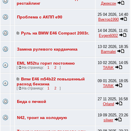
рестайлинг
Джексон
25 04 2026, 14:40
Проблема с АКПП e90
Виктор1990
14 04 2026, 11:41
Руль на BMW E46 Compact 2003г.
Evgen6002
13 02 2026, 18:35
Замена рулевого карданчика
Barmalei
10 02 2026, 14:05
EML M52tu горит постоянно
TARiK
[
На страницу:
1
2
]
Bmw E46 m54b22 повышенный
09 01 2026, 18:05
расход бензина
TARiK
[
На страницу:
1
2
]
27 11 2025, 16:58
Беда с печкой
Orland
19 09 2025, 23:26
N42, троит на холодную
silwer