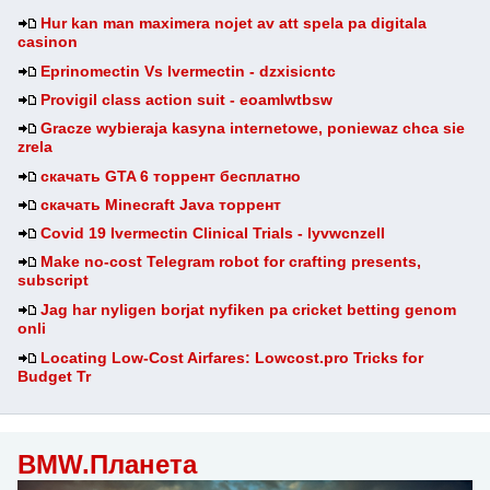
Hur kan man maximera nojet av att spela pa digitala
casinon
Eprinomectin Vs Ivermectin - dzxisicntc
Provigil class action suit - eoamlwtbsw
Gracze wybieraja kasyna internetowe, poniewaz chca sie
zrela
скачать GTA 6 торрент бесплатно
скачать Minecraft Java торрент
Covid 19 Ivermectin Clinical Trials - lyvwcnzell
Make no-cost Telegram robot for crafting presents,
subscript
Jag har nyligen borjat nyfiken pa cricket betting genom
onli
Locating Low-Cost Airfares: Lowcost.pro Tricks for
Budget Tr
BMW.Планета