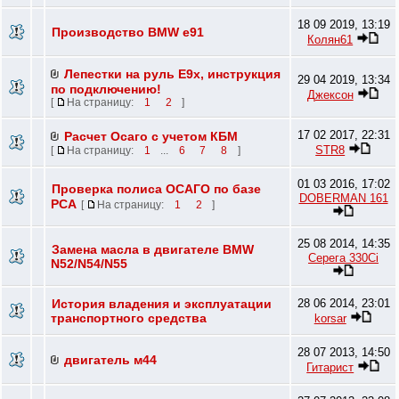
18 09 2019, 13:19
Производство BMW e91
Колян61
Лепестки на руль E9х, инструкция
29 04 2019, 13:34
по подключению!
Джексон
[
На страницу:
1
2
]
17 02 2017, 22:31
Расчет Осаго с учетом КБМ
STR8
[
На страницу:
1
...
6
7
8
]
01 03 2016, 17:02
Проверка полиса ОСАГО по базе
DOBERMAN 161
РСА
[
На страницу:
1
2
]
25 08 2014, 14:35
Замена масла в двигателе BMW
Серега 330Ci
N52/N54/N55
История владения и эксплуатации
28 06 2014, 23:01
транспортного средства
korsar
28 07 2013, 14:50
двигатель м44
Гитарист