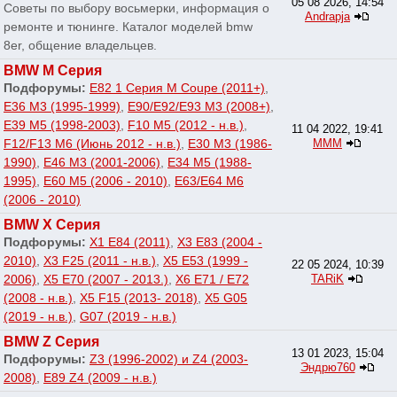
05 08 2026, 14:54
Советы по выбору восьмерки, информация о
Andrapja
ремонте и тюнинге. Каталог моделей bmw
8er, общение владельцев.
BMW M Серия
Подфорумы:
E82 1 Серия M Coupe (2011+)
,
E36 M3 (1995-1999)
,
E90/E92/E93 M3 (2008+)
,
E39 M5 (1998-2003)
,
F10 M5 (2012 - н.в.)
,
11 04 2022, 19:41
F12/F13 M6 (Июнь 2012 - н.в.)
,
E30 M3 (1986-
МММ
1990)
,
E46 M3 (2001-2006)
,
E34 M5 (1988-
1995)
,
E60 M5 (2006 - 2010)
,
E63/E64 M6
(2006 - 2010)
BMW X Серия
Подфорумы:
X1 E84 (2011)
,
X3 E83 (2004 -
2010)
,
X3 F25 (2011 - н.в.)
,
X5 E53 (1999 -
22 05 2024, 10:39
2006)
,
X5 E70 (2007 - 2013.)
,
X6 E71 / E72
TARiK
(2008 - н.в.)
,
X5 F15 (2013- 2018)
,
X5 G05
(2019 - н.в.)
,
G07 (2019 - н.в.)
BMW Z Серия
13 01 2023, 15:04
Подфорумы:
Z3 (1996-2002) и Z4 (2003-
Эндрю760
2008)
,
E89 Z4 (2009 - н.в.)