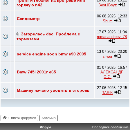
Троит и глохнет на прогреве или
29 08 2025, 23:22
горячую n42
Best1Boyz
06 08 2025, 12:33
Спидометр
Shum
17 07 2025, 11:04
Загорелась dsc. Проблема с
romanandreev_78
тормозами
13 07 2025, 20:20
service engine soon bmw e90 2005
silwer
01 07 2025, 16:57
Bmw 745i 2001г e65
АЛЕКСАНДР
Ф.С.
27 06 2025, 12:15
Машину начало уводить в стороны
TARiK
Список форумов
Автомир
Форум
Последнее сообщение