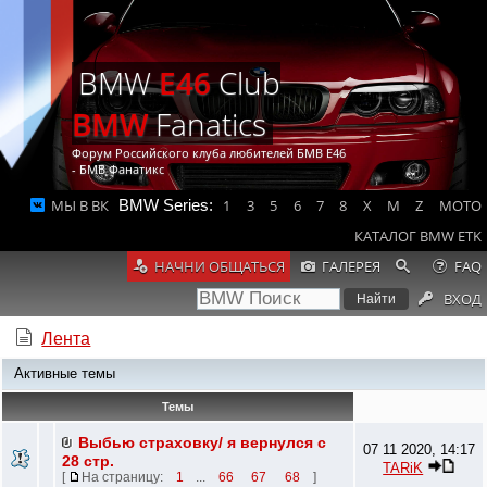
BMW
E46
Club
BMW
Fanatics
Форум Российского клуба любителей БМВ Е46
- БМВ Фанатикс
МЫ В ВК
BMW Series:
1
3
5
6
7
8
X
M
Z
MOTO
КАТАЛОГ BMW ETK
НАЧНИ ОБЩАТЬСЯ
ГАЛЕРЕЯ
FAQ
ВХОД
Лента
Активные темы
Темы
Выбью страховку/ я вернулся с
07 11 2020, 14:17
28 стр.
TARiK
[
На страницу:
1
...
66
67
68
]