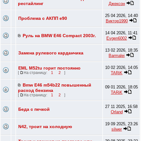
рестайлинг
Джексон
25 04 2026, 14:40
Проблема с АКПП e90
Виктор1990
14 04 2026, 11:41
Руль на BMW E46 Compact 2003г.
Evgen6002
13 02 2026, 18:35
Замена рулевого карданчика
Barmalei
10 02 2026, 14:05
EML M52tu горит постоянно
TARiK
[
На страницу:
1
2
]
Bmw E46 m54b22 повышенный
09 01 2026, 18:05
расход бензина
TARiK
[
На страницу:
1
2
]
27 11 2025, 16:58
Беда с печкой
Orland
19 09 2025, 23:26
N42, троит на холодную
silwer