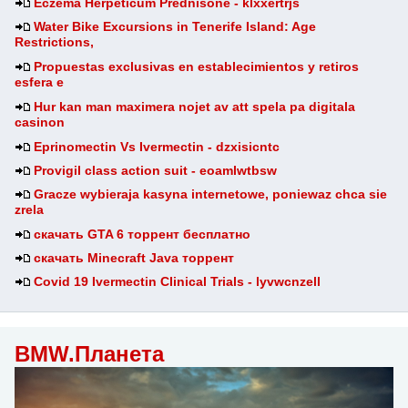
Eczema Herpeticum Prednisone - klxxertrjs
Water Bike Excursions in Tenerife Island: Age
Restrictions,
Propuestas exclusivas en establecimientos y retiros
esfera e
Hur kan man maximera nojet av att spela pa digitala
casinon
Eprinomectin Vs Ivermectin - dzxisicntc
Provigil class action suit - eoamlwtbsw
Gracze wybieraja kasyna internetowe, poniewaz chca sie
zrela
скачать GTA 6 торрент бесплатно
скачать Minecraft Java торрент
Covid 19 Ivermectin Clinical Trials - lyvwcnzell
BMW.Планета