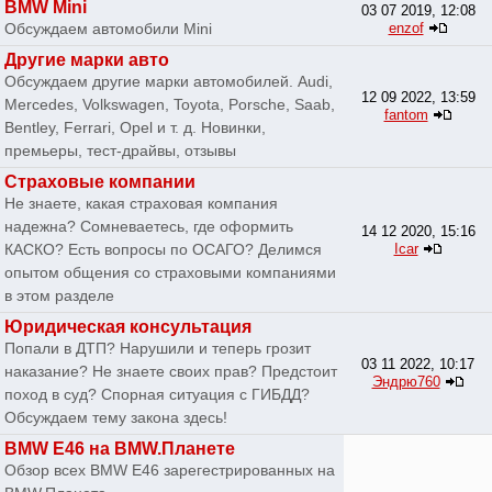
BMW Mini
03 07 2019, 12:08
Обсуждаем автомобили Mini
enzof
Другие марки авто
Обсуждаем другие марки автомобилей. Audi,
12 09 2022, 13:59
Mercedes, Volkswagen, Toyota, Porsche, Saab,
fantom
Bentley, Ferrari, Opel и т. д. Новинки,
премьеры, тест-драйвы, отзывы
Страховые компании
Не знаете, какая страховая компания
надежна? Сомневаетесь, где оформить
14 12 2020, 15:16
КАСКО? Есть вопросы по ОСАГО? Делимся
Icar
опытом общения со страховыми компаниями
в этом разделе
Юридическая консультация
Попали в ДТП? Нарушили и теперь грозит
03 11 2022, 10:17
наказание? Не знаете своих прав? Предстоит
Эндрю760
поход в суд? Спорная ситуация с ГИБДД?
Обсуждаем тему закона здесь!
BMW E46 на BMW.Планете
Обзор всех BMW E46 зарегестрированных на