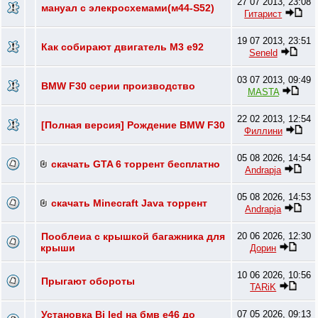
27 07 2013, 23:08
мануал с элекросхемами(м44-S52)
Гитарист
19 07 2013, 23:51
Как собирают двигатель М3 е92
Seneld
03 07 2013, 09:49
BMW F30 серии производство
MASTA
22 02 2013, 12:54
[Полная версия] Рождение BMW F30
Филлини
05 08 2026, 14:54
скачать GTA 6 торрент бесплатно
Andrapja
05 08 2026, 14:53
скачать Minecraft Java торрент
Andrapja
Пооблеиа с крышкой багажника для
20 06 2026, 12:30
крыши
Дорин
10 06 2026, 10:56
Прыгают обороты
TARiK
Установка Bi led на бмв е46 до
07 05 2026, 09:13