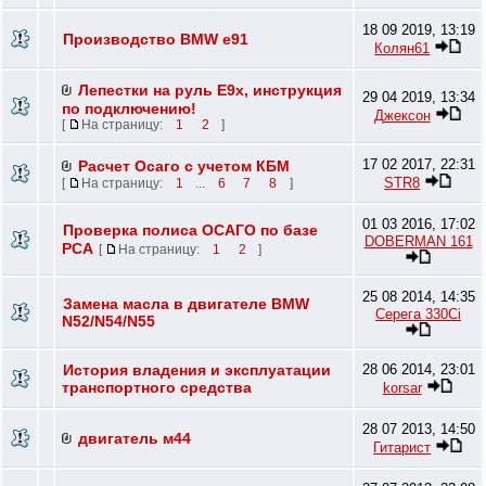
18 09 2019, 13:19
Производство BMW e91
Колян61
Лепестки на руль E9х, инструкция
29 04 2019, 13:34
по подключению!
Джексон
[
На страницу:
1
2
]
17 02 2017, 22:31
Расчет Осаго с учетом КБМ
STR8
[
На страницу:
1
...
6
7
8
]
01 03 2016, 17:02
Проверка полиса ОСАГО по базе
DOBERMAN 161
РСА
[
На страницу:
1
2
]
25 08 2014, 14:35
Замена масла в двигателе BMW
Серега 330Ci
N52/N54/N55
История владения и эксплуатации
28 06 2014, 23:01
транспортного средства
korsar
28 07 2013, 14:50
двигатель м44
Гитарист