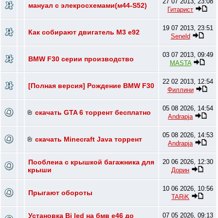
27 07 2013, 23:08
мануал с элекросхемами(м44-S52)
Гитарист
19 07 2013, 23:51
Как собирают двигатель М3 е92
Seneld
03 07 2013, 09:49
BMW F30 серии производство
MASTA
22 02 2013, 12:54
[Полная версия] Рождение BMW F30
Филлини
05 08 2026, 14:54
скачать GTA 6 торрент бесплатно
Andrapja
05 08 2026, 14:53
скачать Minecraft Java торрент
Andrapja
Пооблеиа с крышкой багажника для
20 06 2026, 12:30
крыши
Дорин
10 06 2026, 10:56
Прыгают обороты
TARiK
Установка Bi led на бмв е46 до
07 05 2026, 09:13