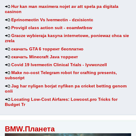
Hur kan man maximera nojet av att spela pa digitala
casinon
Eprinomectin Vs Ivermectin - dzxisicntc
Provigil class action suit - eoamlwtbsw
Gracze wybieraja kasyna internetowe, poniewaz chca sie
zrela
скачать GTA 6 торрент бесплатно
скачать Minecraft Java торрент
Covid 19 Ivermectin Clinical Trials - lyvwcnzell
Make no-cost Telegram robot for crafting presents,
subscript
Jag har nyligen borjat nyfiken pa cricket betting genom
onli
Locating Low-Cost Airfares: Lowcost.pro Tricks for
Budget Tr
BMW.Планета