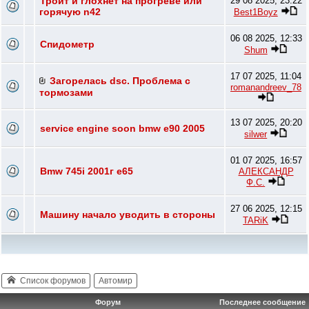
Троит и глохнет на прогреве или
29 08 2025, 23:22
горячую n42
Best1Boyz
06 08 2025, 12:33
Спидометр
Shum
17 07 2025, 11:04
Загорелась dsc. Проблема с
romanandreev_78
тормозами
13 07 2025, 20:20
service engine soon bmw e90 2005
silwer
01 07 2025, 16:57
Bmw 745i 2001г e65
АЛЕКСАНДР
Ф.С.
27 06 2025, 12:15
Машину начало уводить в стороны
TARiK
Список форумов
Автомир
Форум
Последнее сообщение