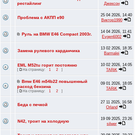
рестайлинг
Джексон
25 04 2026, 14:40
Проблема с АКПП e90
Виктор1990
14 04 2026, 11:41
Руль на BMW E46 Compact 2003г.
Evgen6002
13 02 2026, 18:35
Замена рулевого карданчика
Barmalei
10 02 2026, 14:05
EML M52tu горит постоянно
TARiK
[
На страницу:
1
2
]
Bmw E46 m54b22 повышенный
09 01 2026, 18:05
расход бензина
TARiK
[
На страницу:
1
2
]
27 11 2025, 16:58
Беда с печкой
Orland
19 09 2025, 23:26
N42, троит на холодную
silwer