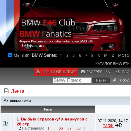
BMW
E46
Club
BMW
Fanatics
Форум Российского клуба любителей БМВ Е46
- БМВ Фанатикс
МЫ В ВК
BMW Series:
1
3
5
6
7
8
X
M
Z
MOTO
КАТАЛОГ BMW ETK
НАЧНИ ОБЩАТЬСЯ
ГАЛЕРЕЯ
FAQ
ВХОД
Лента
Активные темы
Темы
Выбью страховку/ я вернулся с
07 11 2020, 14:17
28 стр.
TARiK
[
На страницу:
1
...
66
67
68
]