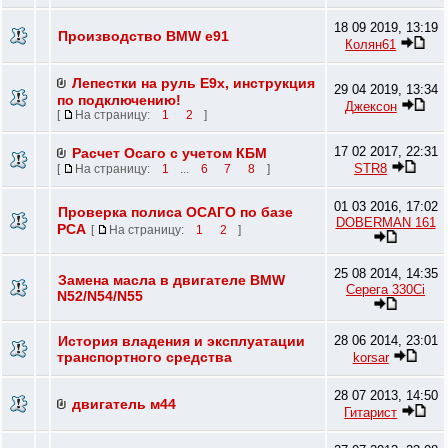
18 09 2019, 13:19
Производство BMW e91
Колян61
Лепестки на руль E9х, инструкция
29 04 2019, 13:34
по подключению!
Джексон
[
На страницу:
1
2
]
17 02 2017, 22:31
Расчет Осаго с учетом КБМ
STR8
[
На страницу:
1
...
6
7
8
]
01 03 2016, 17:02
Проверка полиса ОСАГО по базе
DOBERMAN 161
РСА
[
На страницу:
1
2
]
25 08 2014, 14:35
Замена масла в двигателе BMW
Серега 330Ci
N52/N54/N55
История владения и эксплуатации
28 06 2014, 23:01
транспортного средства
korsar
28 07 2013, 14:50
двигатель м44
Гитарист