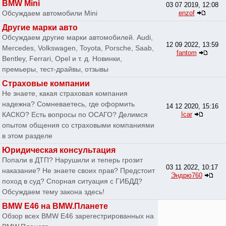
BMW Mini
03 07 2019, 12:08
Обсуждаем автомобили Mini
enzof
Другие марки авто
Обсуждаем другие марки автомобилей. Audi,
12 09 2022, 13:59
Mercedes, Volkswagen, Toyota, Porsche, Saab,
fantom
Bentley, Ferrari, Opel и т. д. Новинки,
премьеры, тест-драйвы, отзывы
Страховые компании
Не знаете, какая страховая компания
надежна? Сомневаетесь, где оформить
14 12 2020, 15:16
КАСКО? Есть вопросы по ОСАГО? Делимся
Icar
опытом общения со страховыми компаниями
в этом разделе
Юридическая консультация
Попали в ДТП? Нарушили и теперь грозит
03 11 2022, 10:17
наказание? Не знаете своих прав? Предстоит
Эндрю760
поход в суд? Спорная ситуация с ГИБДД?
Обсуждаем тему закона здесь!
BMW E46 на BMW.Планете
Обзор всех BMW E46 зарегестрированных на