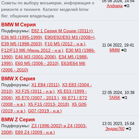
05 08 2026, 14:54
Советы по выбору восьмерки, информация о
Andrapja
ремонте и тюнинге. Каталог моделей bmw
8er, общение владельцев.
BMW M Серия
Подфорумы:
E82 1 Серия M Coupe (2011+)
,
E36 M3 (1995-1999)
,
E90/E92/E93 M3 (2008+)
,
E39 M5 (1998-2003)
,
F10 M5 (2012 - н.в.)
,
11 04 2022, 19:41
F12/F13 M6 (Июнь 2012 - н.в.)
,
E30 M3 (1986-
МММ
1990)
,
E46 M3 (2001-2006)
,
E34 M5 (1988-
1995)
,
E60 M5 (2006 - 2010)
,
E63/E64 M6
(2006 - 2010)
BMW X Серия
Подфорумы:
X1 E84 (2011)
,
X3 E83 (2004 -
2010)
,
X3 F25 (2011 - н.в.)
,
X5 E53 (1999 -
22 05 2024, 10:39
2006)
,
X5 E70 (2007 - 2013.)
,
X6 E71 / E72
TARiK
(2008 - н.в.)
,
X5 F15 (2013- 2018)
,
X5 G05
(2019 - н.в.)
,
G07 (2019 - н.в.)
BMW Z Серия
13 01 2023, 15:04
Подфорумы:
Z3 (1996-2002) и Z4 (2003-
Эндрю760
2008)
,
E89 Z4 (2009 - н.в.)