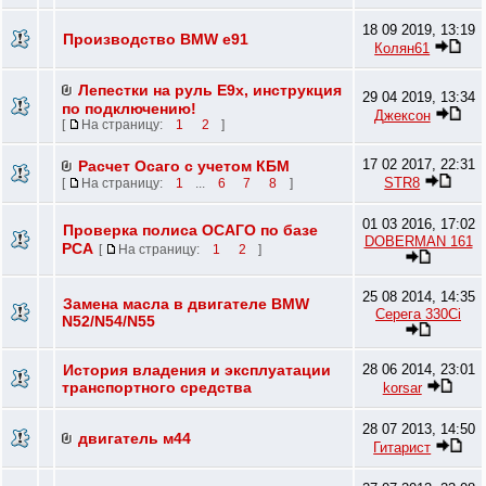
18 09 2019, 13:19
Производство BMW e91
Колян61
Лепестки на руль E9х, инструкция
29 04 2019, 13:34
по подключению!
Джексон
[
На страницу:
1
2
]
17 02 2017, 22:31
Расчет Осаго с учетом КБМ
STR8
[
На страницу:
1
...
6
7
8
]
01 03 2016, 17:02
Проверка полиса ОСАГО по базе
DOBERMAN 161
РСА
[
На страницу:
1
2
]
25 08 2014, 14:35
Замена масла в двигателе BMW
Серега 330Ci
N52/N54/N55
История владения и эксплуатации
28 06 2014, 23:01
транспортного средства
korsar
28 07 2013, 14:50
двигатель м44
Гитарист