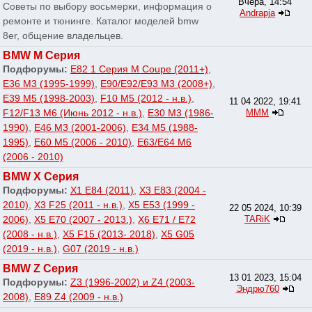
Вчера, 14:54
Советы по выбору восьмерки, информация о
Andrapja
ремонте и тюнинге. Каталог моделей bmw
8er, общение владельцев.
BMW M Серия
Подфорумы:
E82 1 Серия M Coupe (2011+)
,
E36 M3 (1995-1999)
,
E90/E92/E93 M3 (2008+)
,
E39 M5 (1998-2003)
,
F10 M5 (2012 - н.в.)
,
11 04 2022, 19:41
F12/F13 M6 (Июнь 2012 - н.в.)
,
E30 M3 (1986-
МММ
1990)
,
E46 M3 (2001-2006)
,
E34 M5 (1988-
1995)
,
E60 M5 (2006 - 2010)
,
E63/E64 M6
(2006 - 2010)
BMW X Серия
Подфорумы:
X1 E84 (2011)
,
X3 E83 (2004 -
2010)
,
X3 F25 (2011 - н.в.)
,
X5 E53 (1999 -
22 05 2024, 10:39
2006)
,
X5 E70 (2007 - 2013.)
,
X6 E71 / E72
TARiK
(2008 - н.в.)
,
X5 F15 (2013- 2018)
,
X5 G05
(2019 - н.в.)
,
G07 (2019 - н.в.)
BMW Z Серия
13 01 2023, 15:04
Подфорумы:
Z3 (1996-2002) и Z4 (2003-
Эндрю760
2008)
,
E89 Z4 (2009 - н.в.)