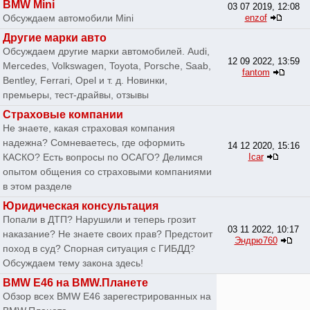
BMW Mini
03 07 2019, 12:08
Обсуждаем автомобили Mini
enzof
Другие марки авто
Обсуждаем другие марки автомобилей. Audi,
12 09 2022, 13:59
Mercedes, Volkswagen, Toyota, Porsche, Saab,
fantom
Bentley, Ferrari, Opel и т. д. Новинки,
премьеры, тест-драйвы, отзывы
Страховые компании
Не знаете, какая страховая компания
надежна? Сомневаетесь, где оформить
14 12 2020, 15:16
КАСКО? Есть вопросы по ОСАГО? Делимся
Icar
опытом общения со страховыми компаниями
в этом разделе
Юридическая консультация
Попали в ДТП? Нарушили и теперь грозит
03 11 2022, 10:17
наказание? Не знаете своих прав? Предстоит
Эндрю760
поход в суд? Спорная ситуация с ГИБДД?
Обсуждаем тему закона здесь!
BMW E46 на BMW.Планете
Обзор всех BMW E46 зарегестрированных на