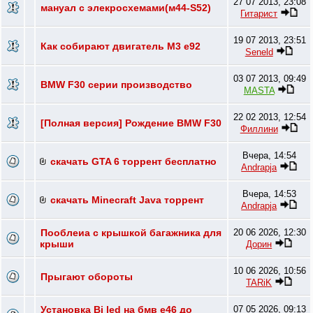
27 07 2013, 23:08
мануал с элекросхемами(м44-S52)
Гитарист
19 07 2013, 23:51
Как собирают двигатель М3 е92
Seneld
03 07 2013, 09:49
BMW F30 серии производство
MASTA
22 02 2013, 12:54
[Полная версия] Рождение BMW F30
Филлини
Вчера, 14:54
скачать GTA 6 торрент бесплатно
Andrapja
Вчера, 14:53
скачать Minecraft Java торрент
Andrapja
Пооблеиа с крышкой багажника для
20 06 2026, 12:30
крыши
Дорин
10 06 2026, 10:56
Прыгают обороты
TARiK
Установка Bi led на бмв е46 до
07 05 2026, 09:13