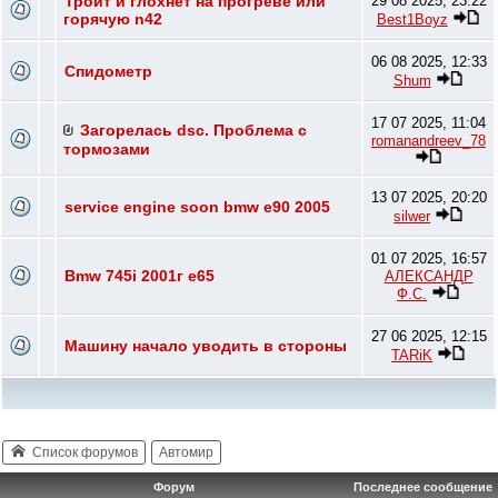
Троит и глохнет на прогреве или
29 08 2025, 23:22
горячую n42
Best1Boyz
06 08 2025, 12:33
Спидометр
Shum
17 07 2025, 11:04
Загорелась dsc. Проблема с
romanandreev_78
тормозами
13 07 2025, 20:20
service engine soon bmw e90 2005
silwer
01 07 2025, 16:57
Bmw 745i 2001г e65
АЛЕКСАНДР
Ф.С.
27 06 2025, 12:15
Машину начало уводить в стороны
TARiK
Список форумов
Автомир
Форум
Последнее сообщение