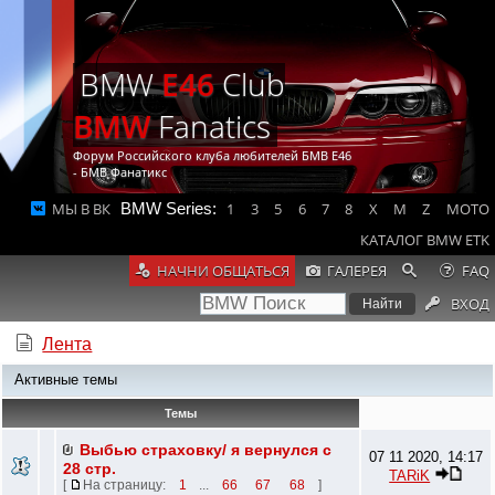
BMW
E46
Club
BMW
Fanatics
Форум Российского клуба любителей БМВ Е46
- БМВ Фанатикс
МЫ В ВК
BMW Series:
1
3
5
6
7
8
X
M
Z
MOTO
КАТАЛОГ BMW ETK
НАЧНИ ОБЩАТЬСЯ
ГАЛЕРЕЯ
FAQ
ВХОД
Лента
Активные темы
Темы
Выбью страховку/ я вернулся с
07 11 2020, 14:17
28 стр.
TARiK
[
На страницу:
1
...
66
67
68
]