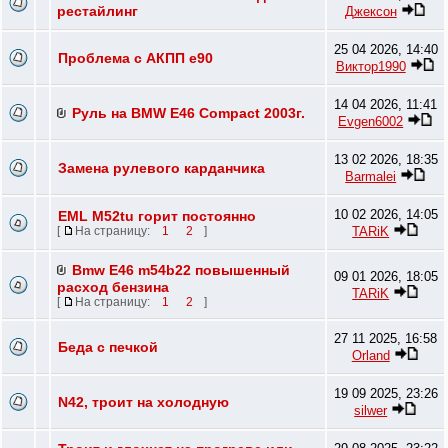
рестайлинг
Джексон
25 04 2026, 14:40
Проблема с АКПП e90
Виктор1990
14 04 2026, 11:41
Руль на BMW E46 Compact 2003г.
Evgen6002
13 02 2026, 18:35
Замена рулевого карданчика
Barmalei
10 02 2026, 14:05
EML M52tu горит постоянно
TARiK
[
На страницу:
1
2
]
Bmw E46 m54b22 повышенный
09 01 2026, 18:05
расход бензина
TARiK
[
На страницу:
1
2
]
27 11 2025, 16:58
Беда с печкой
Orland
19 09 2025, 23:26
N42, троит на холодную
silwer