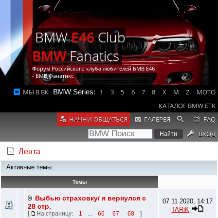
BMW
E46
Club
BMW
Fanatics
Форум Российского клуба любителей БМВ Е46
- БМВ Фанатикс
МЫ В ВК
BMW Series:
1
3
5
6
7
8
X
M
Z
MOTO
КАТАЛОГ BMW ETK
НАЧНИ ОБЩАТЬСЯ
ГАЛЕРЕЯ
FAQ
ВХОД
Лента
Активные темы
Темы
Выбью страховку/ я вернулся с
07 11 2020, 14:17
28 стр.
TARiK
[
На страницу:
1
...
66
67
68
]