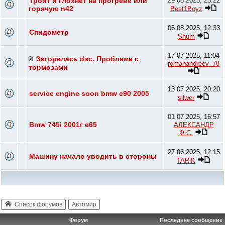
Троит и глохнет на прогреве или
29 08 2025, 23:22
горячую n42
Best1Boyz
06 08 2025, 12:33
Спидометр
Shum
17 07 2025, 11:04
Загорелась dsc. Проблема с
romanandreev_78
тормозами
13 07 2025, 20:20
service engine soon bmw e90 2005
silwer
01 07 2025, 16:57
Bmw 745i 2001г e65
АЛЕКСАНДР
Ф.С.
27 06 2025, 12:15
Машину начало уводить в стороны
TARiK
Список форумов
Автомир
Форум
Последнее сообщение