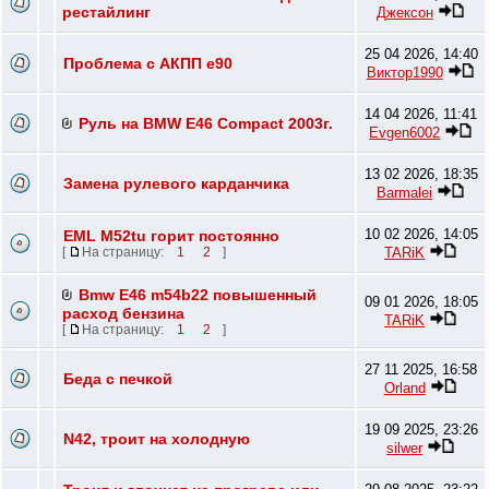
рестайлинг
Джексон
25 04 2026, 14:40
Проблема с АКПП e90
Виктор1990
14 04 2026, 11:41
Руль на BMW E46 Compact 2003г.
Evgen6002
13 02 2026, 18:35
Замена рулевого карданчика
Barmalei
10 02 2026, 14:05
EML M52tu горит постоянно
TARiK
[
На страницу:
1
2
]
Bmw E46 m54b22 повышенный
09 01 2026, 18:05
расход бензина
TARiK
[
На страницу:
1
2
]
27 11 2025, 16:58
Беда с печкой
Orland
19 09 2025, 23:26
N42, троит на холодную
silwer