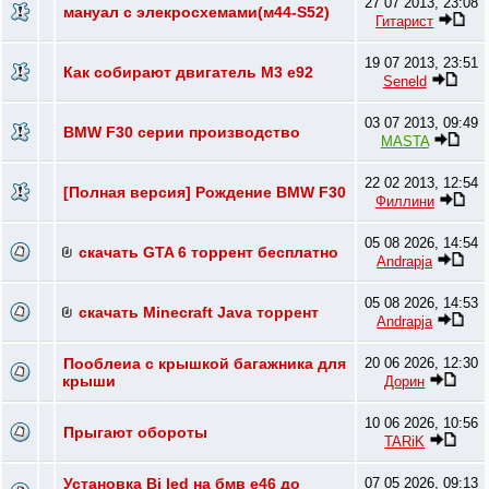
27 07 2013, 23:08
мануал с элекросхемами(м44-S52)
Гитарист
19 07 2013, 23:51
Как собирают двигатель М3 е92
Seneld
03 07 2013, 09:49
BMW F30 серии производство
MASTA
22 02 2013, 12:54
[Полная версия] Рождение BMW F30
Филлини
05 08 2026, 14:54
скачать GTA 6 торрент бесплатно
Andrapja
05 08 2026, 14:53
скачать Minecraft Java торрент
Andrapja
Пооблеиа с крышкой багажника для
20 06 2026, 12:30
крыши
Дорин
10 06 2026, 10:56
Прыгают обороты
TARiK
Установка Bi led на бмв е46 до
07 05 2026, 09:13