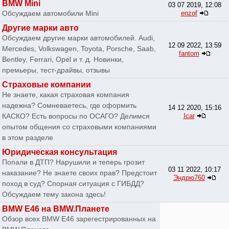
BMW Mini
03 07 2019, 12:08
Обсуждаем автомобили Mini
enzof
Другие марки авто
Обсуждаем другие марки автомобилей. Audi,
12 09 2022, 13:59
Mercedes, Volkswagen, Toyota, Porsche, Saab,
fantom
Bentley, Ferrari, Opel и т. д. Новинки,
премьеры, тест-драйвы, отзывы
Страховые компании
Не знаете, какая страховая компания
надежна? Сомневаетесь, где оформить
14 12 2020, 15:16
КАСКО? Есть вопросы по ОСАГО? Делимся
Icar
опытом общения со страховыми компаниями
в этом разделе
Юридическая консультация
Попали в ДТП? Нарушили и теперь грозит
03 11 2022, 10:17
наказание? Не знаете своих прав? Предстоит
Эндрю760
поход в суд? Спорная ситуация с ГИБДД?
Обсуждаем тему закона здесь!
BMW E46 на BMW.Планете
Обзор всех BMW E46 зарегестрированных на