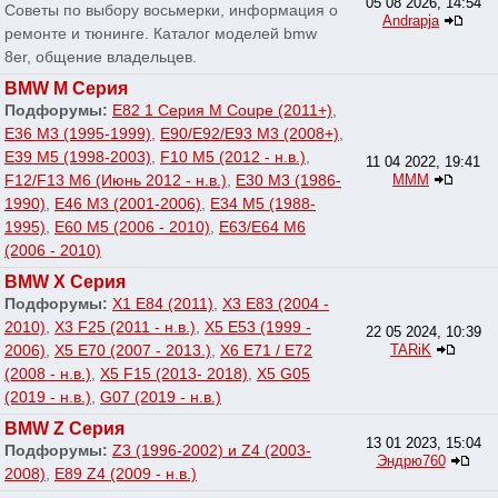
05 08 2026, 14:54
Советы по выбору восьмерки, информация о
Andrapja
ремонте и тюнинге. Каталог моделей bmw
8er, общение владельцев.
BMW M Серия
Подфорумы:
E82 1 Серия M Coupe (2011+)
,
E36 M3 (1995-1999)
,
E90/E92/E93 M3 (2008+)
,
E39 M5 (1998-2003)
,
F10 M5 (2012 - н.в.)
,
11 04 2022, 19:41
F12/F13 M6 (Июнь 2012 - н.в.)
,
E30 M3 (1986-
МММ
1990)
,
E46 M3 (2001-2006)
,
E34 M5 (1988-
1995)
,
E60 M5 (2006 - 2010)
,
E63/E64 M6
(2006 - 2010)
BMW X Серия
Подфорумы:
X1 E84 (2011)
,
X3 E83 (2004 -
2010)
,
X3 F25 (2011 - н.в.)
,
X5 E53 (1999 -
22 05 2024, 10:39
2006)
,
X5 E70 (2007 - 2013.)
,
X6 E71 / E72
TARiK
(2008 - н.в.)
,
X5 F15 (2013- 2018)
,
X5 G05
(2019 - н.в.)
,
G07 (2019 - н.в.)
BMW Z Серия
13 01 2023, 15:04
Подфорумы:
Z3 (1996-2002) и Z4 (2003-
Эндрю760
2008)
,
E89 Z4 (2009 - н.в.)