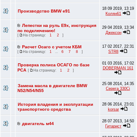
18 09 2019, 13:19
Производство BMW e91
Колян61
Лепестки на руль E9х, инструкция
29 04 2019, 13:34
по подключению!
Джексон
[
На страницу:
1
2
]
17 02 2017, 22:31
Расчет Осаго с учетом КБМ
STR8
[
На страницу:
1
...
6
7
8
]
01 03 2016, 17:02
Проверка полиса ОСАГО по базе
DOBERMAN 161
РСА
[
На страницу:
1
2
]
25 08 2014, 14:35
Замена масла в двигателе BMW
Серега 330Ci
N52/N54/N55
История владения и эксплуатации
28 06 2014, 23:01
транспортного средства
korsar
28 07 2013, 14:50
двигатель м44
Гитарист