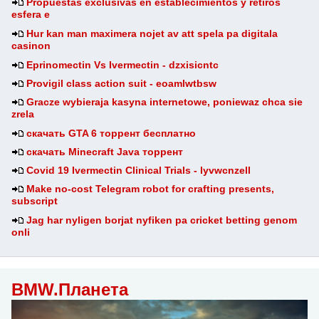
Propuestas exclusivas en establecimientos y retiros
esfera e
Hur kan man maximera nojet av att spela pa digitala
casinon
Eprinomectin Vs Ivermectin - dzxisicntc
Provigil class action suit - eoamlwtbsw
Gracze wybieraja kasyna internetowe, poniewaz chca sie
zrela
скачать GTA 6 торрент бесплатно
скачать Minecraft Java торрент
Covid 19 Ivermectin Clinical Trials - lyvwcnzell
Make no-cost Telegram robot for crafting presents,
subscript
Jag har nyligen borjat nyfiken pa cricket betting genom
onli
BMW.Планета