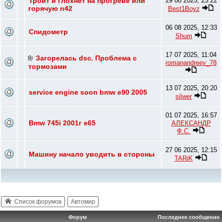
Троит и глохнет на прогреве или
29 08 2025, 23:22
горячую n42
Best1Boyz
06 08 2025, 12:33
Спидометр
Shum
17 07 2025, 11:04
Загорелась dsc. Проблема с
romanandreev_78
тормозами
13 07 2025, 20:20
service engine soon bmw e90 2005
silwer
01 07 2025, 16:57
Bmw 745i 2001г e65
АЛЕКСАНДР
Ф.С.
27 06 2025, 12:15
Машину начало уводить в стороны
TARiK
Список форумов
Автомир
Форум
Последнее сообщение