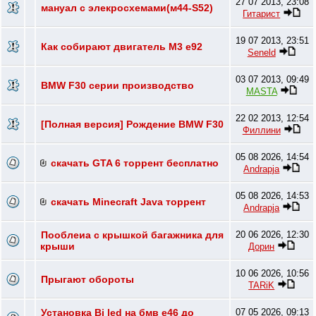
27 07 2013, 23:08
мануал с элекросхемами(м44-S52)
Гитарист
19 07 2013, 23:51
Как собирают двигатель М3 е92
Seneld
03 07 2013, 09:49
BMW F30 серии производство
MASTA
22 02 2013, 12:54
[Полная версия] Рождение BMW F30
Филлини
05 08 2026, 14:54
скачать GTA 6 торрент бесплатно
Andrapja
05 08 2026, 14:53
скачать Minecraft Java торрент
Andrapja
Пооблеиа с крышкой багажника для
20 06 2026, 12:30
крыши
Дорин
10 06 2026, 10:56
Прыгают обороты
TARiK
Установка Bi led на бмв е46 до
07 05 2026, 09:13