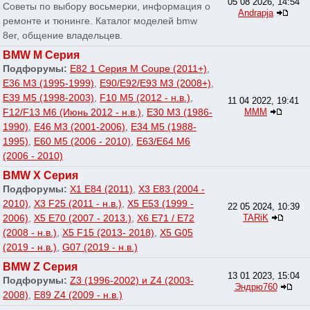
05 08 2026, 14:54
Советы по выбору восьмерки, информация о
Andrapja
ремонте и тюнинге. Каталог моделей bmw
8er, общение владельцев.
BMW M Серия
Подфорумы:
E82 1 Серия M Coupe (2011+)
,
E36 M3 (1995-1999)
,
E90/E92/E93 M3 (2008+)
,
E39 M5 (1998-2003)
,
F10 M5 (2012 - н.в.)
,
11 04 2022, 19:41
F12/F13 M6 (Июнь 2012 - н.в.)
,
E30 M3 (1986-
МММ
1990)
,
E46 M3 (2001-2006)
,
E34 M5 (1988-
1995)
,
E60 M5 (2006 - 2010)
,
E63/E64 M6
(2006 - 2010)
BMW X Серия
Подфорумы:
X1 E84 (2011)
,
X3 E83 (2004 -
2010)
,
X3 F25 (2011 - н.в.)
,
X5 E53 (1999 -
22 05 2024, 10:39
2006)
,
X5 E70 (2007 - 2013.)
,
X6 E71 / E72
TARiK
(2008 - н.в.)
,
X5 F15 (2013- 2018)
,
X5 G05
(2019 - н.в.)
,
G07 (2019 - н.в.)
BMW Z Серия
13 01 2023, 15:04
Подфорумы:
Z3 (1996-2002) и Z4 (2003-
Эндрю760
2008)
,
E89 Z4 (2009 - н.в.)