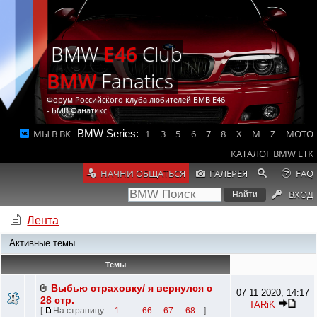
BMW
E46
Club
BMW
Fanatics
Форум Российского клуба любителей БМВ Е46
- БМВ Фанатикс
МЫ В ВК
BMW Series:
1
3
5
6
7
8
X
M
Z
MOTO
КАТАЛОГ BMW ETK
НАЧНИ ОБЩАТЬСЯ
ГАЛЕРЕЯ
FAQ
ВХОД
Лента
Активные темы
Темы
Выбью страховку/ я вернулся с
07 11 2020, 14:17
28 стр.
TARiK
[
На страницу:
1
...
66
67
68
]