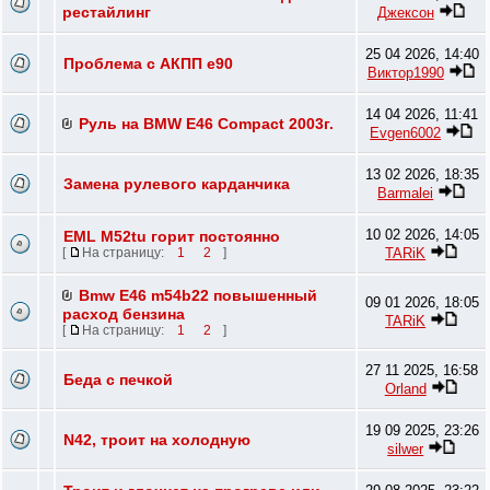
рестайлинг
Джексон
25 04 2026, 14:40
Проблема с АКПП e90
Виктор1990
14 04 2026, 11:41
Руль на BMW E46 Compact 2003г.
Evgen6002
13 02 2026, 18:35
Замена рулевого карданчика
Barmalei
10 02 2026, 14:05
EML M52tu горит постоянно
TARiK
[
На страницу:
1
2
]
Bmw E46 m54b22 повышенный
09 01 2026, 18:05
расход бензина
TARiK
[
На страницу:
1
2
]
27 11 2025, 16:58
Беда с печкой
Orland
19 09 2025, 23:26
N42, троит на холодную
silwer