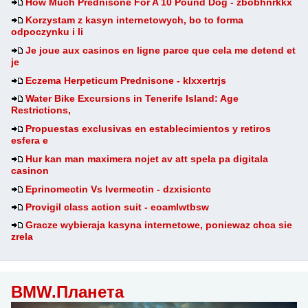
How Much Prednisone For A 10 Pound Dog - zbobhnrkkx
Korzystam z kasyn internetowych, bo to forma
odpoczynku i li
Je joue aux casinos en ligne parce que cela me detend et
je
Eczema Herpeticum Prednisone - klxxertrjs
Water Bike Excursions in Tenerife Island: Age
Restrictions,
Propuestas exclusivas en establecimientos y retiros
esfera e
Hur kan man maximera nojet av att spela pa digitala
casinon
Eprinomectin Vs Ivermectin - dzxisicntc
Provigil class action suit - eoamlwtbsw
Gracze wybieraja kasyna internetowe, poniewaz chca sie
zrela
BMW.Планета