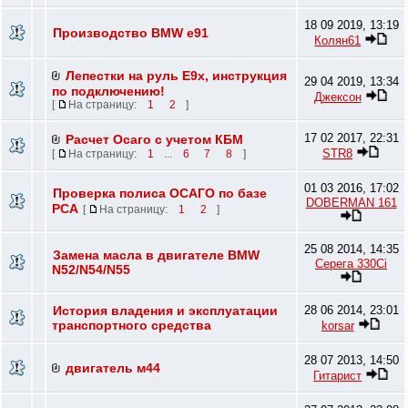
18 09 2019, 13:19
Производство BMW e91
Колян61
Лепестки на руль E9х, инструкция
29 04 2019, 13:34
по подключению!
Джексон
[
На страницу:
1
2
]
17 02 2017, 22:31
Расчет Осаго с учетом КБМ
STR8
[
На страницу:
1
...
6
7
8
]
01 03 2016, 17:02
Проверка полиса ОСАГО по базе
DOBERMAN 161
РСА
[
На страницу:
1
2
]
25 08 2014, 14:35
Замена масла в двигателе BMW
Серега 330Ci
N52/N54/N55
История владения и эксплуатации
28 06 2014, 23:01
транспортного средства
korsar
28 07 2013, 14:50
двигатель м44
Гитарист