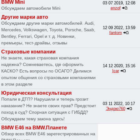
BMW Mini
03 07 2019, 12:08
Обсуждаем автомобили Mini
enzof
Другие марки авто
Обсуждаем другие марки автомобилей. Audi,
12 09 2022, 13:59
Mercedes, Volkswagen, Toyota, Porsche, Saab,
fantom
Bentley, Ferrari, Opel и т. д. Новинки,
премьеры, тест-драйвы, отзывы
Страховые компании
Не знаете, какая страховая компания
надежна? Сомневаетесь, где оформить
14 12 2020, 15:16
КАСКО? Есть вопросы по ОСАГО? Делимся
Icar
опытом общения со страховыми компаниями
в этом разделе
Юридическая консультация
Попали в ДТП? Нарушили и теперь грозит
03 11 2022, 10:17
наказание? Не знаете своих прав? Предстоит
Эндрю760
поход в суд? Спорная ситуация с ГИБДД?
Обсуждаем тему закона здесь!
BMW E46 на BMW.Планете
Обзор всех BMW E46 зарегестрированных на