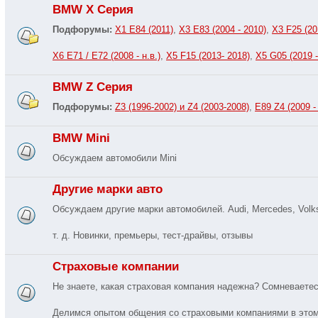
BMW X Серия
Подфорумы:
X1 E84 (2011)
,
X3 E83 (2004 - 2010)
,
X3 F25 (201
X6 E71 / E72 (2008 - н.в.)
,
X5 F15 (2013- 2018)
,
X5 G05 (2019 -
BMW Z Серия
Подфорумы:
Z3 (1996-2002) и Z4 (2003-2008)
,
E89 Z4 (2009 - 
BMW Mini
Обсуждаем автомобили Mini
Другие марки авто
Обсуждаем другие марки автомобилей. Audi, Mercedes, Volkswa
т. д. Новинки, премьеры, тест-драйвы, отзывы
Страховые компании
Не знаете, какая страховая компания надежна? Сомневает
Делимся опытом общения со страховыми компаниями в это