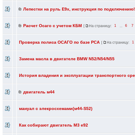
Лепестки на руль E9х, инструкция по подключению!
Расчет Осаго с учетом КБМ
[
На страницу:
1
...
6
7
Проверка полиса ОСАГО по базе РСА
[
На страницу:
1
Замена масла в двигателе BMW N52/N54/N55
История владения и эксплуатации транспортного ср
двигатель м44
мануал с элекросхемами(м44-S52)
Как собирают двигатель М3 е92