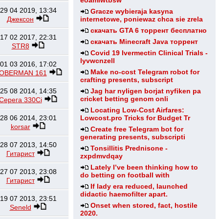
eoamlwtbsw
29 04 2019, 13:34
Gracze wybieraja kasyna
Джексон
internetowe, poniewaz chca sie zrela
скачать GTA 6 торрент бесплатно
17 02 2017, 22:31
скачать Minecraft Java торрент
STR8
Covid 19 Ivermectin Clinical Trials -
lyvwcnzell
01 03 2016, 17:02
Make no-cost Telegram robot for
OBERMAN 161
crafting presents, subscript
25 08 2014, 14:35
Jag har nyligen borjat nyfiken pa
cricket betting genom onli
Серега 330Ci
Locating Low-Cost Airfares:
28 06 2014, 23:01
Lowcost.pro Tricks for Budget Tr
korsar
Create free Telegram bot for
generating presents, subscripti
28 07 2013, 14:50
Tonsillitis Prednisone -
Гитарист
zxpdmvdqay
Lately I’ve been thinking how to
27 07 2013, 23:08
do betting on football with
Гитарист
If lady era reduced, launched
didactic haemofilter apart.
19 07 2013, 23:51
Onset when stored, fact, hostile
Seneld
2020.