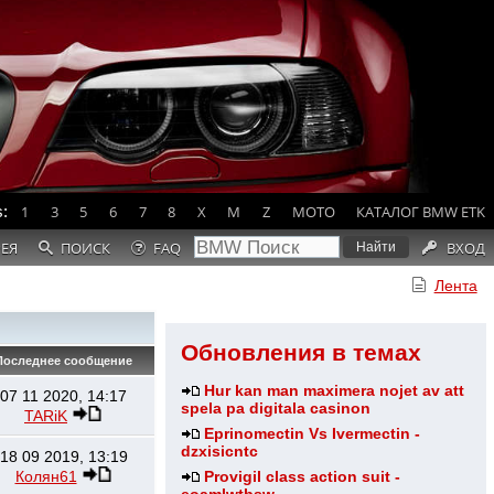
:
1
3
5
6
7
8
X
M
Z
MOTO
КАТАЛОГ BMW ETK
РЕЯ
ПОИСК
FAQ
ВХОД
Лента
Обновления в темах
оследнее сообщение
Hur kan man maximera nojet av att
07 11 2020, 14:17
spela pa digitala casinon
TARiK
Eprinomectin Vs Ivermectin -
dzxisicntc
18 09 2019, 13:19
Колян61
Provigil class action suit -