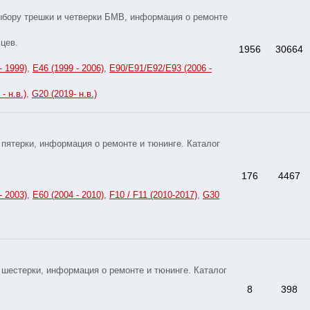
ыбору трешки и четверки БМВ, информация о ремонте
цев.
1956
30664
- 1999)
,
E46 (1999 - 2006)
,
E90/E91/E92/E93 (2006 -
- н.в.)
,
G20 (2019- н.в.)
пятерки, информация о ремонте и тюнинге. Каталог
176
4467
- 2003)
,
E60 (2004 - 2010)
,
F10 / F11 (2010-2017)
,
G30
шестерки, информация о ремонте и тюнинге. Каталог
8
398