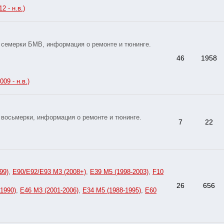
2 - н.в.)
 семерки БМВ, информация о ремонте и тюнинге.
46
1958
009 - н.в.)
восьмерки, информация о ремонте и тюнинге.
7
22
99)
,
E90/E92/E93 M3 (2008+)
,
E39 M5 (1998-2003)
,
F10
26
656
1990)
,
E46 M3 (2001-2006)
,
E34 M5 (1988-1995)
,
E60