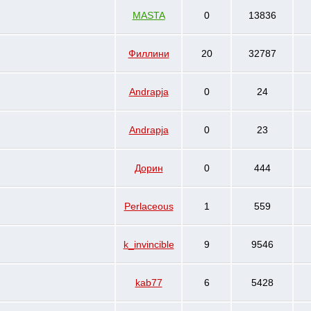
MASTA
0
13836
Филлини
20
32787
Andrapja
0
24
Andrapja
0
23
Дорин
0
444
Perlaceous
1
559
k_invincible
9
9546
kab77
6
5428