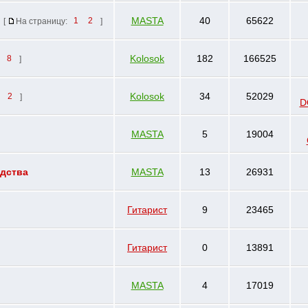
MASTA
40
65622
[
На страницу:
1
2
]
Kolosok
182
166525
8
]
Kolosok
34
52029
2
]
D
MASTA
5
19004
едства
MASTA
13
26931
Гитарист
9
23465
Гитарист
0
13891
MASTA
4
17019