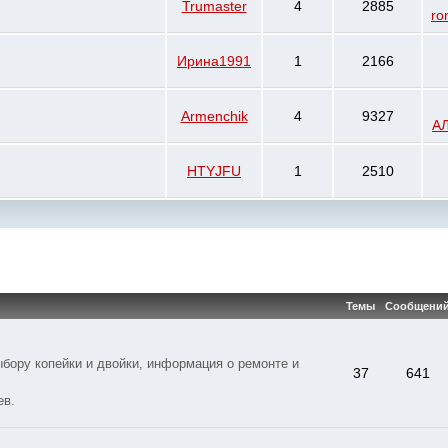
Trumaster
4
2885
ro
Ирина1991
1
2166
Armenchik
4
9327
А
HTYJFU
1
2510
Темы
Сообщени
бору копейки и двойки, информация о ремонте и
37
641
ев.