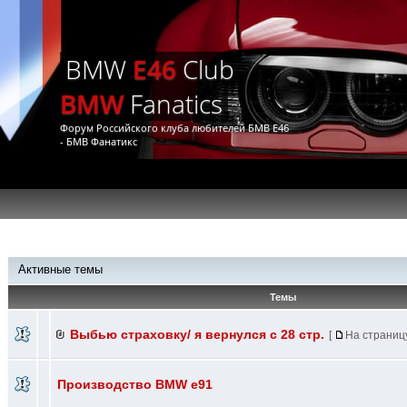
BMW
E46
Club
BMW
Fanatics
Форум Российского клуба любителей БМВ Е46
- БМВ Фанатикс
Активные темы
Темы
Выбью страховку/ я вернулся с 28 стр.
[
На страниц
Производство BMW e91