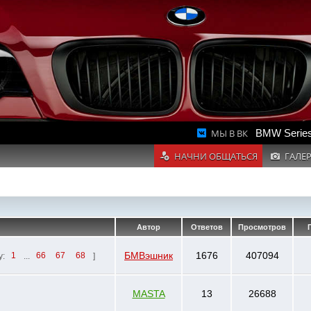
МЫ В ВК
BMW Series
НАЧНИ ОБЩАТЬСЯ
ГАЛЕ
Автор
Ответов
Просмотров
П
БМВэшник
1676
407094
у:
1
...
66
67
68
]
MASTA
13
26688