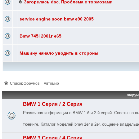
Загорелась dsc. Проблема с тормозами
service engine soon bmw e90 2005
Bmw 745i 2001г e65
Машину начало уводить в стороны
Список форумов
Автомир
Форум
BMW 1 Серия / 2 Серия
Различная информация о BMW 1-й и 2-й серий. Советы по вы
тюнинге. Каталог моделей bmw 1er и 2er, общение владельц
BMW 3 Серия / 4 Серия