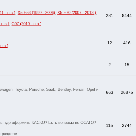
1 - н.в.)
,
X5 E53 (1999 - 2006)
,
X5 E70 (2007 - 2013.)
,
281
8444
 н.в.)
,
G07 (2019 - н.в.)
12
416
н.в.)
2
15
gen, Toyota, Porsche, Saab, Bentley, Ferrari, Opel и
663
26875
есь, где оформить КАСКО? Есть вопросы по ОСАГО?
115
2744
м разделе