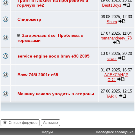
Троит и глохнет на прогреве или
29 08 2025, 23:22
горячую n42
Best1Boyz
06 08 2025, 12:33
Спидометр
Shum
17 07 2025, 11:04
Загорелась dsc. Проблема с
romanandreev_78
тормозами
13 07 2025, 20:20
service engine soon bmw e90 2005
silwer
01 07 2025, 16:57
Bmw 745i 2001г e65
АЛЕКСАНДР
Ф.С.
27 06 2025, 12:15
Машину начало уводить в стороны
TARiK
Список форумов
Автомир
Форум
Последнее сообщение