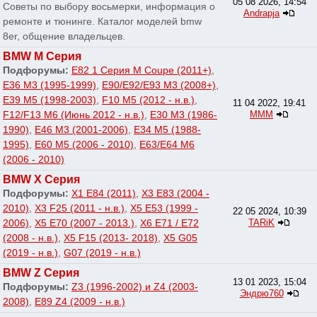
05 08 2026, 14:54
Советы по выбору восьмерки, информация о
Andrapja
ремонте и тюнинге. Каталог моделей bmw
8er, общение владельцев.
BMW M Серия
Подфорумы:
E82 1 Серия M Coupe (2011+)
,
E36 M3 (1995-1999)
,
E90/E92/E93 M3 (2008+)
,
E39 M5 (1998-2003)
,
F10 M5 (2012 - н.в.)
,
11 04 2022, 19:41
F12/F13 M6 (Июнь 2012 - н.в.)
,
E30 M3 (1986-
МММ
1990)
,
E46 M3 (2001-2006)
,
E34 M5 (1988-
1995)
,
E60 M5 (2006 - 2010)
,
E63/E64 M6
(2006 - 2010)
BMW X Серия
Подфорумы:
X1 E84 (2011)
,
X3 E83 (2004 -
2010)
,
X3 F25 (2011 - н.в.)
,
X5 E53 (1999 -
22 05 2024, 10:39
2006)
,
X5 E70 (2007 - 2013.)
,
X6 E71 / E72
TARiK
(2008 - н.в.)
,
X5 F15 (2013- 2018)
,
X5 G05
(2019 - н.в.)
,
G07 (2019 - н.в.)
BMW Z Серия
13 01 2023, 15:04
Подфорумы:
Z3 (1996-2002) и Z4 (2003-
Эндрю760
2008)
,
E89 Z4 (2009 - н.в.)