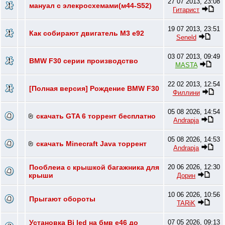
27 07 2013, 23:08
мануал с элекросхемами(м44-S52)
Гитарист
19 07 2013, 23:51
Как собирают двигатель М3 е92
Seneld
03 07 2013, 09:49
BMW F30 серии производство
MASTA
22 02 2013, 12:54
[Полная версия] Рождение BMW F30
Филлини
05 08 2026, 14:54
скачать GTA 6 торрент бесплатно
Andrapja
05 08 2026, 14:53
скачать Minecraft Java торрент
Andrapja
Пооблеиа с крышкой багажника для
20 06 2026, 12:30
крыши
Дорин
10 06 2026, 10:56
Прыгают обороты
TARiK
Установка Bi led на бмв е46 до
07 05 2026, 09:13