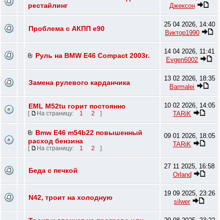
рестайлинг
Джексон
25 04 2026, 14:40
Проблема с АКПП e90
Виктор1990
14 04 2026, 11:41
Руль на BMW E46 Compact 2003г.
Evgen6002
13 02 2026, 18:35
Замена рулевого карданчика
Barmalei
10 02 2026, 14:05
EML M52tu горит постоянно
TARiK
[
На страницу:
1
2
]
Bmw E46 m54b22 повышенный
09 01 2026, 18:05
расход бензина
TARiK
[
На страницу:
1
2
]
27 11 2025, 16:58
Беда с печкой
Orland
19 09 2025, 23:26
N42, троит на холодную
silwer