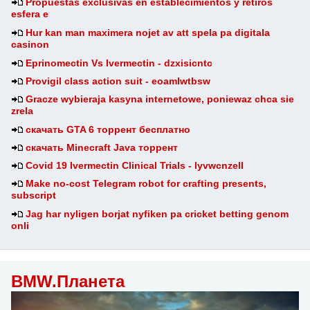
Propuestas exclusivas en establecimientos y retiros
esfera e
Hur kan man maximera nojet av att spela pa digitala
casinon
Eprinomectin Vs Ivermectin - dzxisicntc
Provigil class action suit - eoamlwtbsw
Gracze wybieraja kasyna internetowe, poniewaz chca sie
zrela
скачать GTA 6 торрент бесплатно
скачать Minecraft Java торрент
Covid 19 Ivermectin Clinical Trials - lyvwcnzell
Make no-cost Telegram robot for crafting presents,
subscript
Jag har nyligen borjat nyfiken pa cricket betting genom
onli
BMW.Планета