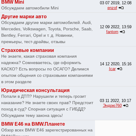
BMW Mini
03 07 2019, 12:08
Обсуждаем автомобили Mini
enzof
Другие марки авто
Обсуждаем другие марки автомобилей. Audi,
12 09 2022, 13:59
Mercedes, Volkswagen, Toyota, Porsche, Saab,
fantom
Bentley, Ferrari, Opel и т. д. Новинки,
премьеры, тест-драйвы, отзывы
Страховые компании
Не знаете, какая страховая компания
надежна? Сомневаетесь, где оформить
14 12 2020, 15:16
КАСКО? Есть вопросы по ОСАГО? Делимся
Icar
опытом общения со страховыми компаниями
в этом разделе
Юридическая консультация
Попали в ДТП? Нарушили и теперь грозит
03 11 2022, 10:17
наказание? Не знаете своих прав? Предстоит
Эндрю760
поход в суд? Спорная ситуация с ГИБДД?
Обсуждаем тему закона здесь!
BMW E46 на BMW.Планете
Обзор всех BMW E46 зарегестрированных на