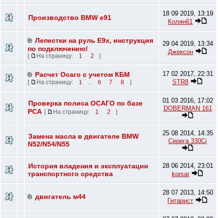
18 09 2019, 13:19
Производство BMW e91
Колян61
Лепестки на руль E9х, инструкция
29 04 2019, 13:34
по подключению!
Джексон
[
На страницу:
1
2
]
17 02 2017, 22:31
Расчет Осаго с учетом КБМ
STR8
[
На страницу:
1
...
6
7
8
]
01 03 2016, 17:02
Проверка полиса ОСАГО по базе
DOBERMAN 161
РСА
[
На страницу:
1
2
]
25 08 2014, 14:35
Замена масла в двигателе BMW
Серега 330Ci
N52/N54/N55
История владения и эксплуатации
28 06 2014, 23:01
транспортного средства
korsar
28 07 2013, 14:50
двигатель м44
Гитарист