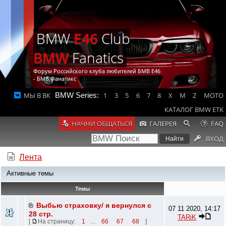
BMW
E46
Club
BMW
Fanatics
Форум Российского клуба любителей БМВ Е46
- БМВ Фанатикс
МЫ В ВК
BMW Series:
1
3
5
6
7
8
X
M
Z
MOTO
КАТАЛОГ BMW ETK
НАЧНИ ОБЩАТЬСЯ
ГАЛЕРЕЯ
FAQ
ВХОД
Лента
Активные темы
Темы
Выбью страховку/ я вернулся с
07 11 2020, 14:17
28 стр.
TARiK
[
На страницу:
1
...
66
67
68
]