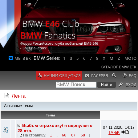
BMW
E46
Club
BMW
Fanatics
Форум Российского клуба любителей БМВ Е46
- БМВ Фанатикс
МЫ В ВК
BMW Series:
1
3
5
6
7
8
X
M
Z
MOTO
КАТАЛОГ BMW ETK
НАЧНИ ОБЩАТЬСЯ
ГАЛЕРЕЯ
FAQ
ВХОД
Лента
Активные темы
Темы
Выбью страховку/ я вернулся с
07 11 2020, 14:17
28 стр.
TARiK
[
На страницу:
1
...
66
67
68
]