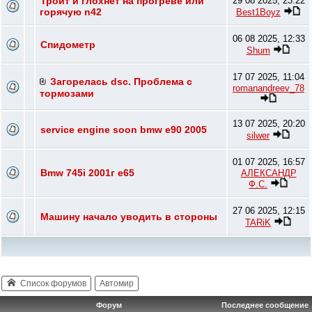
Троит и глохнет на прогреве или
29 08 2025, 23:22
горячую n42
Best1Boyz
06 08 2025, 12:33
Спидометр
Shum
17 07 2025, 11:04
Загорелась dsc. Проблема с
romanandreev_78
тормозами
13 07 2025, 20:20
service engine soon bmw e90 2005
silwer
01 07 2025, 16:57
Bmw 745i 2001г e65
АЛЕКСАНДР
Ф.С.
27 06 2025, 12:15
Машину начало уводить в стороны
TARiK
Список форумов
Автомир
Форум
Последнее сообщение