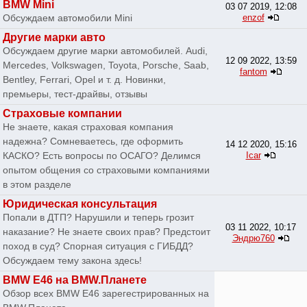
BMW Mini
03 07 2019, 12:08
Обсуждаем автомобили Mini
enzof
Другие марки авто
Обсуждаем другие марки автомобилей. Audi,
12 09 2022, 13:59
Mercedes, Volkswagen, Toyota, Porsche, Saab,
fantom
Bentley, Ferrari, Opel и т. д. Новинки,
премьеры, тест-драйвы, отзывы
Страховые компании
Не знаете, какая страховая компания
надежна? Сомневаетесь, где оформить
14 12 2020, 15:16
КАСКО? Есть вопросы по ОСАГО? Делимся
Icar
опытом общения со страховыми компаниями
в этом разделе
Юридическая консультация
Попали в ДТП? Нарушили и теперь грозит
03 11 2022, 10:17
наказание? Не знаете своих прав? Предстоит
Эндрю760
поход в суд? Спорная ситуация с ГИБДД?
Обсуждаем тему закона здесь!
BMW E46 на BMW.Планете
Обзор всех BMW E46 зарегестрированных на