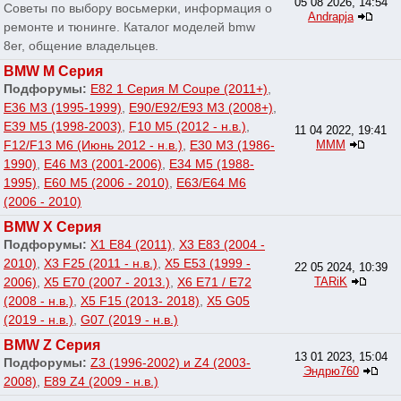
05 08 2026, 14:54
Советы по выбору восьмерки, информация о
Andrapja
ремонте и тюнинге. Каталог моделей bmw
8er, общение владельцев.
BMW M Серия
Подфорумы:
E82 1 Серия M Coupe (2011+)
,
E36 M3 (1995-1999)
,
E90/E92/E93 M3 (2008+)
,
E39 M5 (1998-2003)
,
F10 M5 (2012 - н.в.)
,
11 04 2022, 19:41
F12/F13 M6 (Июнь 2012 - н.в.)
,
E30 M3 (1986-
МММ
1990)
,
E46 M3 (2001-2006)
,
E34 M5 (1988-
1995)
,
E60 M5 (2006 - 2010)
,
E63/E64 M6
(2006 - 2010)
BMW X Серия
Подфорумы:
X1 E84 (2011)
,
X3 E83 (2004 -
2010)
,
X3 F25 (2011 - н.в.)
,
X5 E53 (1999 -
22 05 2024, 10:39
2006)
,
X5 E70 (2007 - 2013.)
,
X6 E71 / E72
TARiK
(2008 - н.в.)
,
X5 F15 (2013- 2018)
,
X5 G05
(2019 - н.в.)
,
G07 (2019 - н.в.)
BMW Z Серия
13 01 2023, 15:04
Подфорумы:
Z3 (1996-2002) и Z4 (2003-
Эндрю760
2008)
,
E89 Z4 (2009 - н.в.)