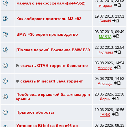
27 07 2013, 23:08
мануал с элекросхемами(м44-S52)
Гитарист
19 07 2013, 23:51
Как собирают двигатель М3 е92
Seneld
03 07 2013, 09:49
BMW F30 серии производство
MASTA
22 02 2013, 12:54
[Полная версия] Рождение BMW F30
Филлини
05 08 2026, 14:54
скачать GTA 6 торрент бесплатно
Andrapja
05 08 2026, 14:53
скачать Minecraft Java торрент
Andrapja
Пооблеиа с крышкой багажника для
20 06 2026, 12:30
крыши
Дорин
10 06 2026, 10:56
Прыгают обороты
TARiK
Установка Bi led на бмв е46 до
07 05 2026, 09:13