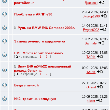
рестайлинг
Джексон
25 04 2026, 14:40
Проблема с АКПП e90
Виктор1990
14 04 2026, 11:41
Руль на BMW E46 Compact 2003г.
Evgen6002
13 02 2026, 18:35
Замена рулевого карданчика
Barmalei
10 02 2026, 14:05
EML M52tu горит постоянно
TARiK
[
На страницу:
1
2
]
Bmw E46 m54b22 повышенный
09 01 2026, 18:05
расход бензина
TARiK
[
На страницу:
1
2
]
27 11 2025, 16:58
Беда с печкой
Orland
19 09 2025, 23:26
N42, троит на холодную
silwer