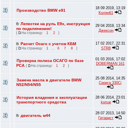
18 09 2019, 13:19
Производство BMW e91
Колян61
Лепестки на руль E9х, инструкция
29 04 2019, 13:34
по подключению!
Джексон
[
На страницу:
1
2
]
17 02 2017, 22:31
Расчет Осаго с учетом КБМ
STR8
[
На страницу:
1
...
6
7
8
]
01 03 2016, 17:02
Проверка полиса ОСАГО по базе
DOBERMAN 161
РСА
[
На страницу:
1
2
]
25 08 2014, 14:35
Замена масла в двигателе BMW
Серега 330Ci
N52/N54/N55
История владения и эксплуатации
28 06 2014, 23:01
транспортного средства
korsar
28 07 2013, 14:50
двигатель м44
Гитарист