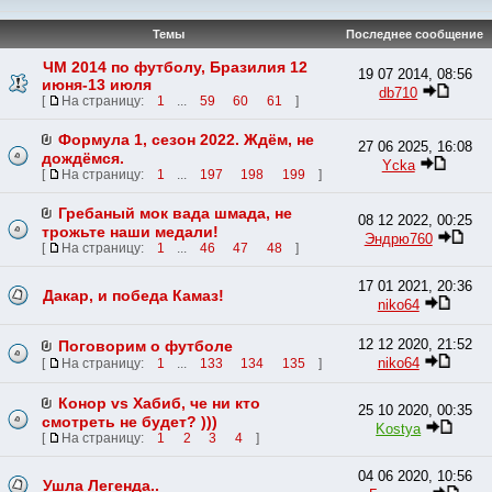
Темы
Последнее сообщение
ЧМ 2014 по футболу, Бразилия 12
19 07 2014, 08:56
июня-13 июля
db710
[
На страницу:
1
...
59
60
61
]
Формула 1, сезон 2022. Ждём, не
27 06 2025, 16:08
дождёмся.
Ycka
[
На страницу:
1
...
197
198
199
]
Гребаный мок вада шмада, не
08 12 2022, 00:25
трожьте наши медали!
Эндрю760
[
На страницу:
1
...
46
47
48
]
17 01 2021, 20:36
Дакар, и победа Камаз!
niko64
12 12 2020, 21:52
Поговорим о футболе
niko64
[
На страницу:
1
...
133
134
135
]
Конор vs Хабиб, че ни кто
25 10 2020, 00:35
смотреть не будет? )))
Kostya
[
На страницу:
1
2
3
4
]
04 06 2020, 10:56
Ушла Легенда..