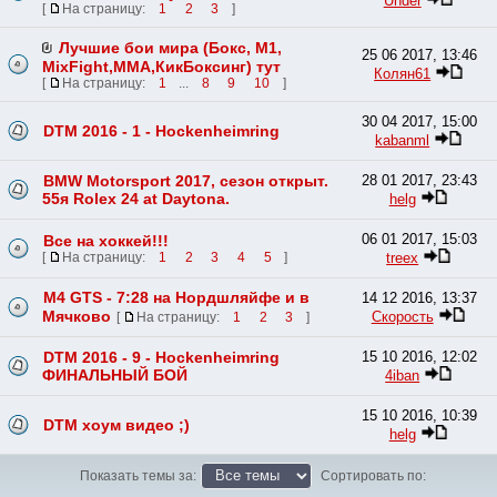
Under
[
На страницу:
1
2
3
]
Лучшие бои мира (Бокс, М1,
25 06 2017, 13:46
MixFight,MMA,КикБоксинг) тут
Колян61
[
На страницу:
1
...
8
9
10
]
30 04 2017, 15:00
DTM 2016 - 1 - Hockenheimring
kabanml
BMW Motorsport 2017, сезон открыт.
28 01 2017, 23:43
55я Rolex 24 at Daytona.
helg
06 01 2017, 15:03
Все на хоккей!!!
treex
[
На страницу:
1
2
3
4
5
]
M4 GTS - 7:28 на Нордшляйфе и в
14 12 2016, 13:37
Мячково
Скорость
[
На страницу:
1
2
3
]
DTM 2016 - 9 - Hockenheimring
15 10 2016, 12:02
ФИНАЛЬНЫЙ БОЙ
4iban
15 10 2016, 10:39
DTM хоум видео ;)
helg
Показать темы за:
Сортировать по: