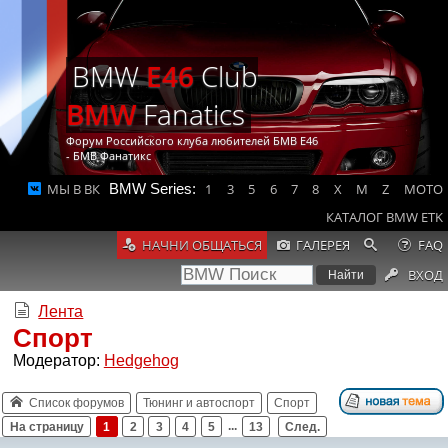
BMW
E46
Club
BMW
Fanatics
Форум Российского клуба любителей БМВ Е46
- БМВ Фанатикс
МЫ В ВК
BMW Series:
1
3
5
6
7
8
X
M
Z
MOTO
КАТАЛОГ BMW ETK
НАЧНИ ОБЩАТЬСЯ
ГАЛЕРЕЯ
FAQ
ВХОД
Лента
Спорт
Модератор:
Hedgehog
Список форумов
Тюнинг и автоспорт
Спорт
На страницу
1
2
3
4
5
...
13
След.