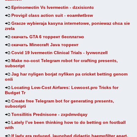
Eprinomectin Vs Ivermectin - dzxisicntc
Provigil class action suit - eoamlwtbsw
Gracze wybieraja kasyna internetowe, poniewaz chca sie
zrela
скачать GTA 6 торрент бесплатно
скачать Minecraft Java торрент
Covid 19 Ivermectin Clinical Trials - lyvwcnzell
Make no-cost Telegram robot for crafting presents,
subscript
Jag har nyligen borjat nyfiken pa cricket betting genom
onli
Locating Low-Cost Airfares: Lowcost.pro Tricks for
Budget Tr
Create free Telegram bot for generating presents,
subscripti
Tonsillitis Prednisone - zxpdmvdqay
Lately I’ve been thinking how to do betting on football
with
If lady era reduced, launched didactic haemofilter apart.