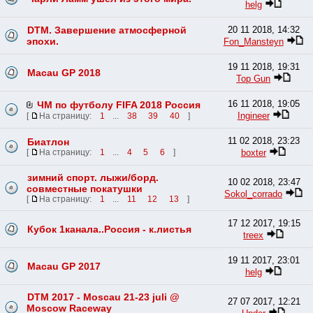
helg
DTM. Завершение атмосферной
20 11 2018, 14:32
эпохи.
Fon_Mansteyn
19 11 2018, 19:31
Macau GP 2018
Top Gun
16 11 2018, 19:05
ЧМ по футболу FIFA 2018 Россия
Ingineer
[
На страницу:
1
...
38
39
40
]
11 02 2018, 23:23
Биатлон
boxter
[
На страницу:
1
...
4
5
6
]
зимний спорт. лыжи/борд.
10 02 2018, 23:47
совместные покатушки
Sokol_corrado
[
На страницу:
1
...
11
12
13
]
17 12 2017, 19:15
Кубок 1канала..Россия - к.листья
treex
19 11 2017, 23:01
Macau GP 2017
helg
DTM 2017 - Moscau 21-23 juli @
27 07 2017, 12:21
Moscow Raceway