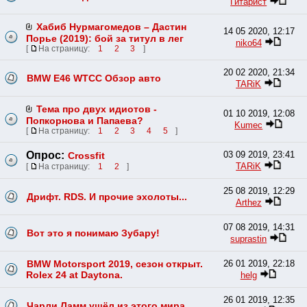
Гитарист
Хабиб Нурмагомедов – Дастин
14 05 2020, 12:17
Порье (2019): бой за титул в лег
niko64
[
На страницу:
1
2
3
]
20 02 2020, 21:34
BMW E46 WTCC Обзор авто
TARiK
Тема про двух идиотов -
01 10 2019, 12:08
Попкорнова и Папаева?
Kumec
[
На страницу:
1
2
3
4
5
]
Опрос:
03 09 2019, 23:41
Crossfit
TARiK
[
На страницу:
1
2
]
25 08 2019, 12:29
Дрифт. RDS. И прочие эхолоты...
Arthez
07 08 2019, 14:31
Вот это я понимаю Зубару!
suprastin
BMW Motorsport 2019, сезон открыт.
26 01 2019, 22:18
Rolex 24 at Daytona.
helg
26 01 2019, 12:35
Чарли Ламм ушёл из этого мира.