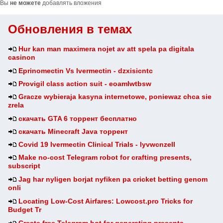
Вы
не можете
добавлять вложения
Обновления в темах
Hur kan man maximera nojet av att spela pa digitala
casinon
Eprinomectin Vs Ivermectin - dzxisicntc
Provigil class action suit - eoamlwtbsw
Gracze wybieraja kasyna internetowe, poniewaz chca sie
zrela
скачать GTA 6 торрент бесплатно
скачать Minecraft Java торрент
Covid 19 Ivermectin Clinical Trials - lyvwcnzell
Make no-cost Telegram robot for crafting presents,
subscript
Jag har nyligen borjat nyfiken pa cricket betting genom
onli
Locating Low-Cost Airfares: Lowcost.pro Tricks for
Budget Tr