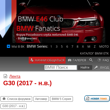
BMW
E46
Club
BMW
Fanatics
Форум Российского клуба любителей БМВ Е46
- БМВ Фанатикс
МЫ В ВК
BMW Series:
1
3
5
6
7
8
X
M
Z
MOTO
КАТАЛОГ BMW ETK
НАЧНИ ОБЩАТЬСЯ
ГАЛЕРЕЯ
FAQ
ВХОД
Лента
G30 (2017 - н.в.)
Список форумов
Автомир
BMW 5 Серия
G30 (2017 - н.в.)