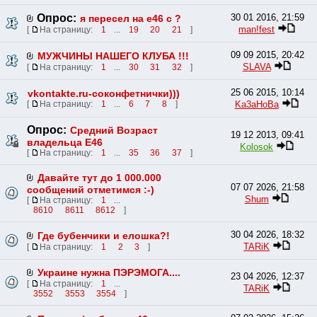
Опрос:
30 01 2016, 21:59
я пересел на е46 с ?
man!fest
[
На страницу:
1
...
19
20
21
]
09 09 2015, 20:42
МУЖЧИНЫ НАШЕГО КЛУБА !!!
SLAVA
[
На страницу:
1
...
30
31
32
]
25 06 2015, 10:14
vkontakte.ru-соконфетнички)))
Ka3aHoBa
[
На страницу:
1
...
6
7
8
]
Опрос:
Средний Возраст
19 12 2013, 09:41
владельца Е46
Kolosok
[
На страницу:
1
...
35
36
37
]
Давайте тут до 1 000.000
07 07 2026, 21:58
сообщений отметимся :-)
Shum
[
На страницу:
1
...
8610
8611
8612
]
30 04 2026, 18:32
Где бубенчики и елошка?!
TARiK
[
На страницу:
1
2
3
]
Украине нужна ПЭРЭМОГА....
23 04 2026, 12:37
[
На страницу:
1
...
TARiK
3552
3553
3554
]