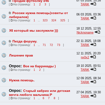
07 03 2026, 15:26
Продам футболку е46
TARiK
[
На страницу:
1
2
3
]
России нужна помощь(советы от
06 03 2026, 03:36
либералов)
TARiK
[
На страницу:
1
...
323
324
325
]
18 12 2025, 12:55
X6 который мы заслужили )))
Nicknoname
22 11 2025, 18:08
Пиzда форуму.
TARiK
[
На страницу:
1
...
71
72
73
]
12 11 2025, 20:20
Лишение прав
nx0x2
Опрос:
19 10 2025, 00:51
Все на баррикады )
TARiK
[
На страницу:
1
2
]
12 09 2025, 08:34
Нужна помощь.
TARiK
Опрос:
Старый кабрио или детская
27 04 2025, 19:30
мечта любого мальчика:Р
TARiK
[
На страницу:
1
...
6
7
8
]