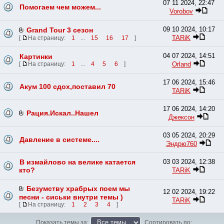
07 11 2024, 22:47
Помогаем чем можем...
Vorobov
09 10 2024, 10:17
Grand Tour 3 сезон
TARiK
[
На страницу:
1
...
15
16
17
]
04 07 2024, 14:51
Картинки
Orland
[
На страницу:
1
...
4
5
6
]
17 06 2024, 15:46
Акум 100 сдох,поставил 70
TARiK
17 06 2024, 14:20
Рация.Искал..Нашел
Джексон
03 05 2024, 20:29
Давление в системе....
Эндрю760
В измайлово на велике катается
03 03 2024, 12:38
кто?
TARiK
Безумству храбрых поем мы
12 02 2024, 19:22
песни - сиськи внутри темы )
TARiK
[
На страницу:
1
2
3
4
]
Показать темы за:
Сортировать по: