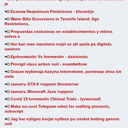
je
Eczema Herpeticum Prednisone - klxxertrjs
Water Bike Excursions in Tenerife Island: Age
Restrictions,
Propuestas exclusivas en establecimientos y retiros
esfera e
Hur kan man maximera nojet av att spela pa digitala
casinon
Eprinomectin Vs Ivermectin - dzxisicntc
Provigil class action suit - eoamlwtbsw
Gracze wybieraja kasyna internetowe, poniewaz chca sie
zrela
скачать GTA 6 торрент бесплатно
скачать Minecraft Java торрент
Covid 19 Ivermectin Clinical Trials - lyvwcnzell
Make no-cost Telegram robot for crafting presents,
subscript
Jag har nyligen borjat nyfiken pa cricket betting genom
onli