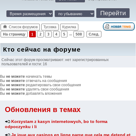
Список форумов
Тусовка
Курилка
На страницу
1
2
3
4
5
...
508
След.
Кто сейчас на форуме
Сейчас этот форум просматривают: нет зарегистрированных
пользователей и гости: 16
Вы
не можете
начинать темы
Вы
не можете
отвечать на сообщения
Вы
не можете
редактировать свои сообщения
Вы
не можете
удалять свои сообщения
Вы
не можете
добавлять вложения
Обновления в темах
Korzystam z kasyn internetowych, bo to forma
odpoczynku i li
Je joue aux casinos en ligne parce que cela me detend et