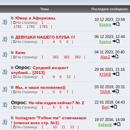
Темы
Последнее сообщение
Юмор и Афоризмы.
10 12 2023, 23:59
[
На страницу:
1
...
Kostya
1781
1782
1783
]
06 12 2023, 12:44
ДЕВУШКИ НАШЕГО КЛУБА !!!
Kostya
[
На страницу:
1
...
4
5
6
]
04 11 2023, 20:40
Кино
AlexZ
[
На страницу:
1
...
381
382
383
]
Опрос:
Средний возраст
29 06 2021, 21:16
клубней... [2013]
KISKB
[
На страницу:
1
...
8
9
10
]
03 02 2019, 20:31
Мы, и наши половинки))
TARiK
[
На страницу:
1
...
5
6
7
]
Опрос:
22 01 2018, 04:43
На чём ездим сейчас? Nr. 2
Bert
[
На страницу:
1
...
4
5
6
]
Instagram "Follow me" отмечаемся
19 07 2016, 14:09
! (список всех стр. №1)
Kolosok
[
На страницу:
1
...
10
11
12
]