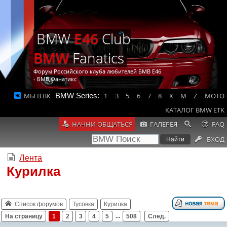
BMW
E46
Club
BMW
Fanatics
Форум Российского клуба любителей БМВ Е46
- БМВ Фанатикс
МЫ В ВК
BMW Series:
1
3
5
6
7
8
X
M
Z
MOTO
КАТАЛОГ BMW ETK
НАЧНИ ОБЩАТЬСЯ
ГАЛЕРЕЯ
FAQ
ВХОД
Лента
Курилка
Список форумов
Тусовка
Курилка
На страницу
1
2
3
4
5
...
508
След.