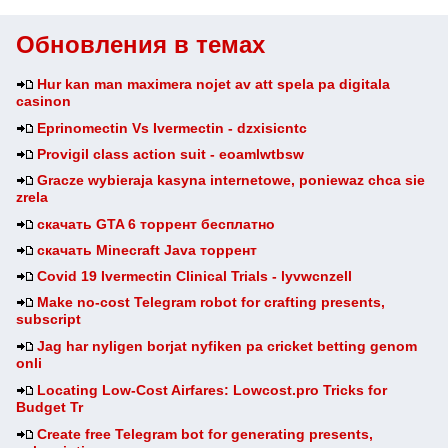
Обновления в темах
Hur kan man maximera nojet av att spela pa digitala
casinon
Eprinomectin Vs Ivermectin - dzxisicntc
Provigil class action suit - eoamlwtbsw
Gracze wybieraja kasyna internetowe, poniewaz chca sie
zrela
скачать GTA 6 торрент бесплатно
скачать Minecraft Java торрент
Covid 19 Ivermectin Clinical Trials - lyvwcnzell
Make no-cost Telegram robot for crafting presents,
subscript
Jag har nyligen borjat nyfiken pa cricket betting genom
onli
Locating Low-Cost Airfares: Lowcost.pro Tricks for
Budget Tr
Create free Telegram bot for generating presents,