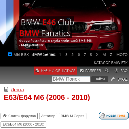
BMW
E46
Club
BMW
Fanatics
Форум Российского клуба любителей БМВ Е46
- БМВ Фанатикс
МЫ В ВК
BMW Series:
1
3
5
6
7
8
X
M
Z
MOTO
КАТАЛОГ BMW ETK
НАЧНИ ОБЩАТЬСЯ
ГАЛЕРЕЯ
FAQ
ВХОД
Лента
E63/E64 M6 (2006 - 2010)
Список форумов
Автомир
BMW M Серия
E63/E64 M6 (2006 - 2010)