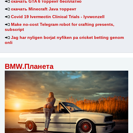
скачать GTA 6 торрент бесплатно
скачать Minecraft Java торрент
Covid 19 Ivermectin Clinical Trials - lyvwcnzell
Make no-cost Telegram robot for crafting presents,
subscript
Jag har nyligen borjat nyfiken pa cricket betting genom
onli
BMW.Планета