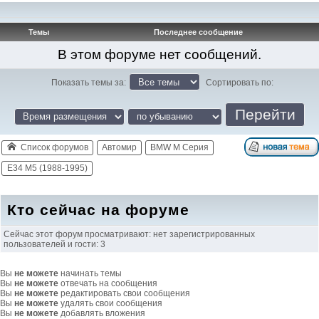
Темы
Последнее сообщение
В этом форуме нет сообщений.
Показать темы за:
Сортировать по:
Список форумов
Автомир
BMW M Серия
E34 M5 (1988-1995)
Кто сейчас на форуме
Сейчас этот форум просматривают: нет зарегистрированных
пользователей и гости: 3
Вы
не можете
начинать темы
Вы
не можете
отвечать на сообщения
Вы
не можете
редактировать свои сообщения
Вы
не можете
удалять свои сообщения
Вы
не можете
добавлять вложения