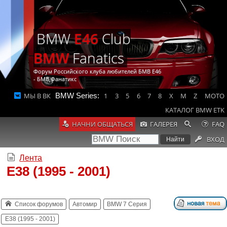
BMW
E46
Club
BMW
Fanatics
Форум Российского клуба любителей БМВ Е46
- БМВ Фанатикс
МЫ В ВК
BMW Series:
1
3
5
6
7
8
X
M
Z
MOTO
КАТАЛОГ BMW ETK
НАЧНИ ОБЩАТЬСЯ
ГАЛЕРЕЯ
FAQ
ВХОД
Лента
E38 (1995 - 2001)
Список форумов
Автомир
BMW 7 Серия
E38 (1995 - 2001)