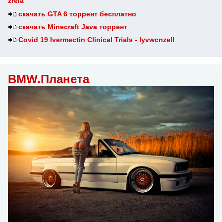
zrela
скачать GTA 6 торрент бесплатно
скачать Minecraft Java торрент
Covid 19 Ivermectin Clinical Trials - lyvwcnzell
BMW.Планета