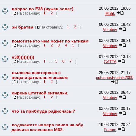
20 06 2012, 19:05
вопрос по Е38 (нужен совет)
Mafik
[
На страницу:
1
2
]
06 06 2012, 18:42
эй братва
[
На страницу:
1
2
]
Vorobov
03 06 2012, 08:21
помогите кто чем может по катикам
Vorobov
[
На страницу:
1
2
3
4
5
]
01 06 2012, 13:18
е38))))))))))
GATTA
[
На страницу:
1
...
5
6
7
]
вылезла шестеренка с
25 05 2012, 21:17
воцклицательным знаком
puteshestvennik2000
[
На страницу:
1
2
]
20 05 2012, 06:45
сирена штатной сигналки.
Vorobov
[
На страницу:
1
2
]
03 05 2012, 00:17
что за приблуда радиочасы?
Vorobov
подскажите номера пинов на эбу
19 03 2012, 20:34
даччика коленвала М62.
Ferrum