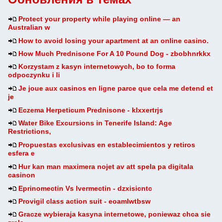
Protect your property while playing online — an
Australian w
How to avoid losing your apartment at an online casino.
How Much Prednisone For A 10 Pound Dog - zbobhnrkkx
Korzystam z kasyn internetowych, bo to forma
odpoczynku i li
Je joue aux casinos en ligne parce que cela me detend et
je
Eczema Herpeticum Prednisone - klxxertrjs
Water Bike Excursions in Tenerife Island: Age
Restrictions,
Propuestas exclusivas en establecimientos y retiros
esfera e
Hur kan man maximera nojet av att spela pa digitala
casinon
Eprinomectin Vs Ivermectin - dzxisicntc
Provigil class action suit - eoamlwtbsw
Gracze wybieraja kasyna internetowe, poniewaz chca sie