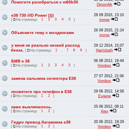
Помогите разобраться с m60b30
Dimon4ik
28 09 2015, 13:10
e38 730 ///D Power ))))
immer
[
На страницу:
1
2
3
4
5
]
26 09 2015, 21:24
Объясните тему с молдингами
immer
у меня не реально низкий расход
29 12 2014, 15:07
бенза.
Harrisbath
[
На страницу:
1
...
7
8
9
]
06 08 2012, 19:44
БМВ е 38
Vorobov
[
На страницу:
1
2
3
4
5
]
27 07 2012, 21:06
замена сальника селектора Е38
Vorobov
29 06 2012, 14:58
посвятите про телефон в Е38
Eugene
[
На страницу:
1
2
]
25 06 2012, 08:11
нави выключилось.
Alex
[
На страницу:
1
2
]
20 06 2012, 19:29
Гидро привод багажника е38
Vorobov
[
На страницу:
1
2
]