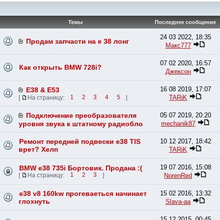
Темы
Последнее сообщение
24 03 2022, 18:35
Продам запчасти на е 38 лонг
Макс777
07 02 2020, 16:57
Как открыть BMW 728i?
Джексон
16 08 2019, 17:07
E38 & E53
TARiK
[
На страницу:
1
2
3
4
5
]
Подключение преобразователя
05 07 2019, 20:20
mechanik87
уровня звука к штатному радиобло
Ремонт передней подвески e38 TIS
10 12 2017, 18:42
врет? Хелп
TARiK
19 07 2016, 15:08
BMW e38 735i Бортовик. Продана :(
NorenRed
[
На страницу:
1
2
3
]
e38 v8 160kw прогеваеться начинает
15 02 2016, 13:32
глохнуть
Slava-aa
15 12 2015, 00:45