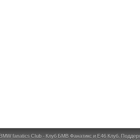
BMW fanatics Club - Клуб БМВ Фанатикс и Е46 Клуб.
Поддер