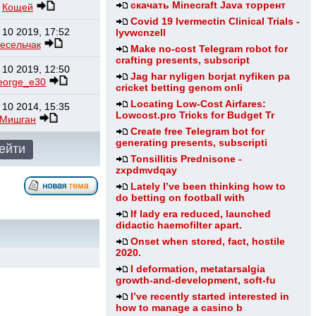
скачать Minecraft Java торрент
Кощей
Covid 19 Ivermectin Clinical Trials -
 10 2019, 17:52
lyvwcnzell
есельчак
Make no-cost Telegram robot for
crafting presents, subscript
 10 2019, 12:50
Jag har nyligen borjat nyfiken pa
eorge_e30
cricket betting genom onli
Locating Low-Cost Airfares:
 10 2014, 15:35
Lowcost.pro Tricks for Budget Tr
Мишган
Create free Telegram bot for
generating presents, subscripti
Tonsillitis Prednisone -
zxpdmvdqay
Lately I’ve been thinking how to
do betting on football with
If lady era reduced, launched
didactic haemofilter apart.
Onset when stored, fact, hostile
2020.
I deformation, metatarsalgia
growth-and-development, soft-fu
I’ve recently started interested in
how to manage a casino b