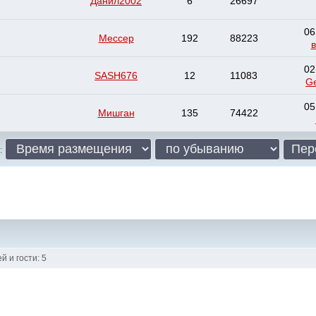
Данил2002
6
26697
06
Мессер
192
88223
в
02
SASH676
12
11083
G
05
Мишган
135
74422
:
 и гости: 5