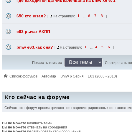
Где находится датчик каленвала на bmw x6 e71
650 кто юзал?
[
На страницу:
1
...
6
7
8
]
e63 рычаг АКПП
bmw е63.как она?
[
На страницу:
1
...
4
5
6
]
Показать темы за:
Сортировать по
Список форумов
Автомир
BMW 6 Серия
E63 (2003 - 2010)
Кто сейчас на форуме
Сейчас этот форум просматривают: нет зарегистрированных пользователей
Вы
не можете
начинать темы
Вы
не можете
отвечать на сообщения
Вы
не можете
редактировать свои сообщения