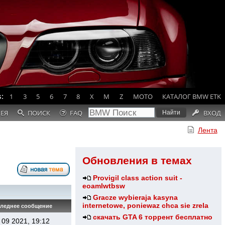
:
1
3
5
6
7
8
X
M
Z
MOTO
КАТАЛОГ BMW ETK
РЕЯ
ПОИСК
FAQ
ВХОД
Лента
Обновления в темах
Provigil class action suit -
eoamlwtbsw
Gracze wybieraja kasyna
internetowe, poniewaz chca sie zrela
леднее сообщение
скачать GTA 6 торрент бесплатно
 09 2021, 19:12