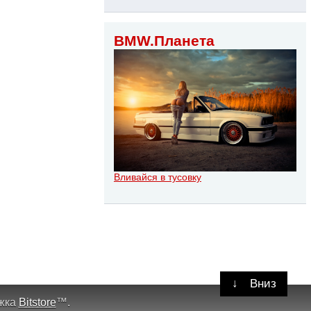
BMW.Планета
Вливайся в тусовку
↓
Вниз
жка
Bitstore
™
.