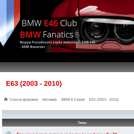
BMW
E46
Club
BMW
Fanatics
Форум Российского клуба любителей БМВ Е46
- БМВ Фанатикс
E63 (2003 - 2010)
Список форумов
Автомир
BMW 6 Серия
E63 (2003 - 2010)
Темы