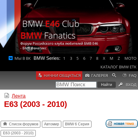
BMW
E46
Club
BMW
Fanatics
Форум Российского клуба любителей БМВ Е46
- БМВ Фанатикс
МЫ В ВК
BMW Series:
1
3
5
6
7
8
X
M
Z
MOTO
КАТАЛОГ BMW ETK
НАЧНИ ОБЩАТЬСЯ
ГАЛЕРЕЯ
FAQ
ВХОД
Лента
E63 (2003 - 2010)
Список форумов
Автомир
BMW 6 Серия
E63 (2003 - 2010)