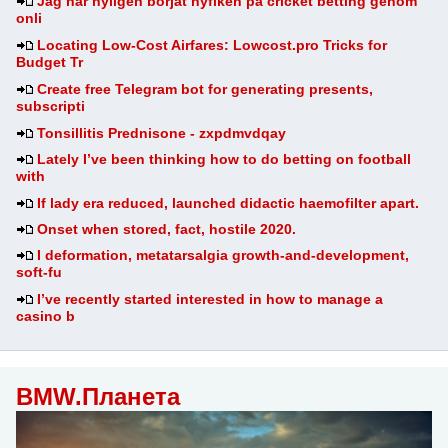
Jag har nyligen borjat nyfiken pa cricket betting genom
onli
Locating Low-Cost Airfares: Lowcost.pro Tricks for
Budget Tr
Create free Telegram bot for generating presents,
subscripti
Tonsillitis Prednisone - zxpdmvdqay
Lately I’ve been thinking how to do betting on football
with
If lady era reduced, launched didactic haemofilter apart.
Onset when stored, fact, hostile 2020.
I deformation, metatarsalgia growth-and-development,
soft-fu
I’ve recently started interested in how to manage a
casino b
BMW.Планета