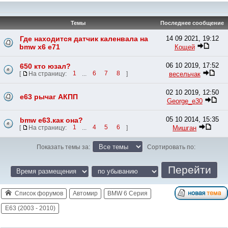
Темы
Последнее сообщение
Где находится датчик каленвала на
14 09 2021, 19:12
bmw x6 e71
Кощей
06 10 2019, 17:52
650 кто юзал?
весельчак
[
На страницу:
1
...
6
7
8
]
02 10 2019, 12:50
e63 рычаг АКПП
George_e30
05 10 2014, 15:35
bmw е63.как она?
Мишган
[
На страницу:
1
...
4
5
6
]
Показать темы за:
Сортировать по:
Список форумов
Автомир
BMW 6 Серия
E63 (2003 - 2010)