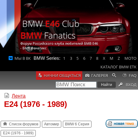
BMW
E46
Club
BMW
Fanatics
Форум Российского клуба любителей БМВ Е46
- БМВ Фанатикс
МЫ В ВК
BMW Series:
1
3
5
6
7
8
X
M
Z
MOTO
КАТАЛОГ BMW ETK
НАЧНИ ОБЩАТЬСЯ
ГАЛЕРЕЯ
FAQ
ВХОД
Лента
E24 (1976 - 1989)
Список форумов
Автомир
BMW 6 Серия
E24 (1976 - 1989)