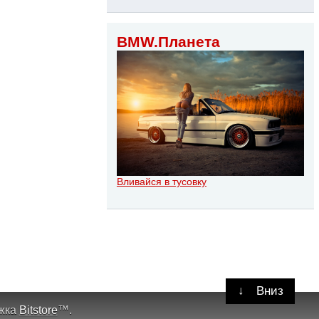
BMW.Планета
Вливайся в тусовку
↓
Вниз
жка
Bitstore
™
.