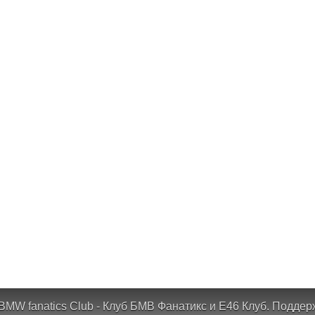
BMW fanatics Club - Клуб БМВ Фанатикс и Е46 Клуб.
Поддер