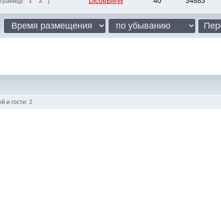
DicoeBMW
40
34883
траницу:
1
2
]
:
 и гости: 2