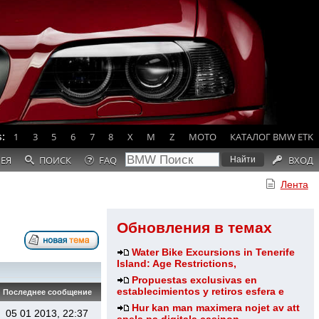
:
1
3
5
6
7
8
X
M
Z
MOTO
КАТАЛОГ BMW ETK
РЕЯ
ПОИСК
FAQ
ВХОД
Лента
Обновления в темах
Water Bike Excursions in Tenerife
Island: Age Restrictions,
Propuestas exclusivas en
establecimientos y retiros esfera e
Последнее сообщение
Hur kan man maximera nojet av att
05 01 2013, 22:37