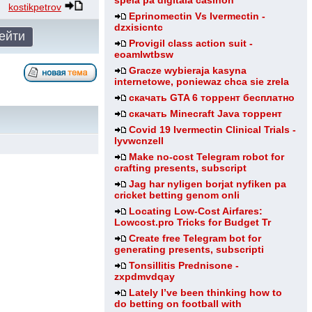
spela pa digitala casinon
kostikpetrov
Eprinomectin Vs Ivermectin -
dzxisicntc
Provigil class action suit -
eoamlwtbsw
Gracze wybieraja kasyna
internetowe, poniewaz chca sie zrela
скачать GTA 6 торрент бесплатно
скачать Minecraft Java торрент
Covid 19 Ivermectin Clinical Trials -
lyvwcnzell
Make no-cost Telegram robot for
crafting presents, subscript
Jag har nyligen borjat nyfiken pa
cricket betting genom onli
Locating Low-Cost Airfares:
Lowcost.pro Tricks for Budget Tr
Create free Telegram bot for
generating presents, subscripti
Tonsillitis Prednisone -
zxpdmvdqay
Lately I’ve been thinking how to
do betting on football with