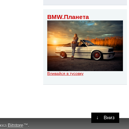
BMW.Планета
Вливайся в тусовку
↓
Вниз
жка
Bitstore
™
.