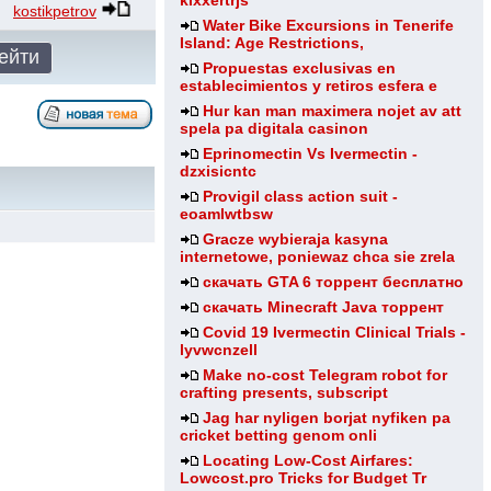
klxxertrjs
kostikpetrov
Water Bike Excursions in Tenerife
Island: Age Restrictions,
Propuestas exclusivas en
establecimientos y retiros esfera e
Hur kan man maximera nojet av att
spela pa digitala casinon
Eprinomectin Vs Ivermectin -
dzxisicntc
Provigil class action suit -
eoamlwtbsw
Gracze wybieraja kasyna
internetowe, poniewaz chca sie zrela
скачать GTA 6 торрент бесплатно
скачать Minecraft Java торрент
Covid 19 Ivermectin Clinical Trials -
lyvwcnzell
Make no-cost Telegram robot for
crafting presents, subscript
Jag har nyligen borjat nyfiken pa
cricket betting genom onli
Locating Low-Cost Airfares:
Lowcost.pro Tricks for Budget Tr