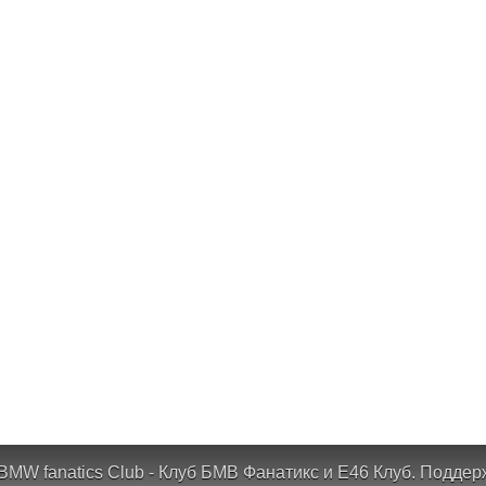
BMW fanatics Club - Клуб БМВ Фанатикс и Е46 Клуб.
Поддер