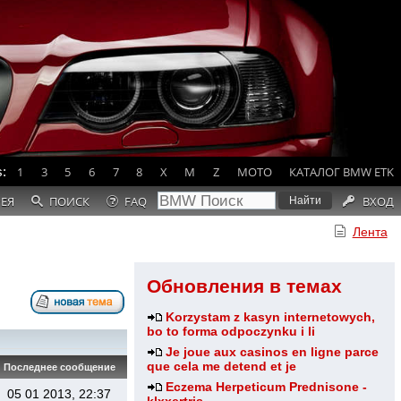
:
1
3
5
6
7
8
X
M
Z
MOTO
КАТАЛОГ BMW ETK
РЕЯ
ПОИСК
FAQ
ВХОД
Лента
Обновления в темах
Korzystam z kasyn internetowych,
bo to forma odpoczynku i li
Je joue aux casinos en ligne parce
que cela me detend et je
Последнее сообщение
Eczema Herpeticum Prednisone -
05 01 2013, 22:37