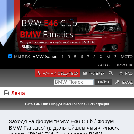
BMW
E46
Club
BMW
Fanatics
Форум Российского клуба любителей БМВ Е46
- БМВ Фанатикс
МЫ В ВК
BMW Series:
1
3
5
6
7
8
X
M
Z
MOTO
КАТАЛОГ BMW ETK
НАЧНИ ОБЩАТЬСЯ
ГАЛЕРЕЯ
FAQ
ВХОД
Лента
BMW E46 Club / Форум BMW Fanatics - Регистрация
Заходя на форум “BMW E46 Club / Форум
BMW Fanatics” (в дальнейшем «мы», «нас»,