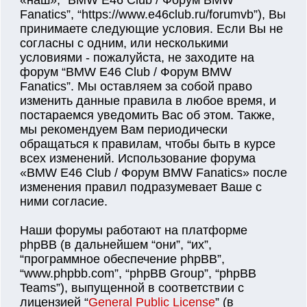
«наш», “BMW E46 Club / Форум BMW
Fanatics”, “https://www.e46club.ru/forumvb”), Вы
принимаете следующие условия. Если Вы не
согласны с одним, или несколькими
условиями - пожалуйста, не заходите на
форум “BMW E46 Club / Форум BMW
Fanatics”. Мы оставляем за собой право
изменить данные правила в любое время, и
постараемся уведомить Вас об этом. Также,
мы рекомендуем Вам периодически
обращаться к правилам, чтобы быть в курсе
всех изменений. Использование форума
«BMW E46 Club / Форум BMW Fanatics» после
изменения правил подразумевает Ваше с
ними согласие.
Наши форумы работают на платформе
phpBB (в дальнейшем “они”, “их”,
“программное обеспечение phpBB”,
“www.phpbb.com”, “phpBB Group”, “phpBB
Teams”), выпущенной в соответствии с
лицензией “
General Public License
” (в