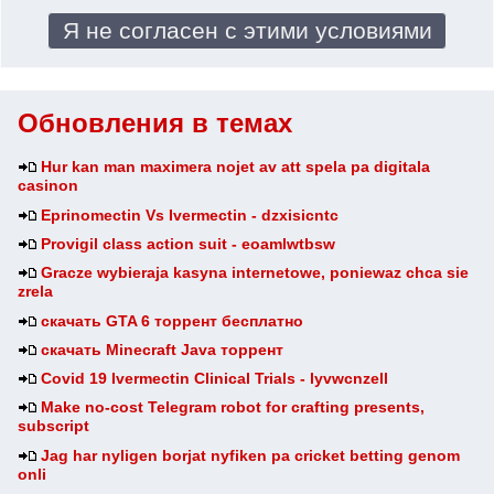
Обновления в темах
Hur kan man maximera nojet av att spela pa digitala
casinon
Eprinomectin Vs Ivermectin - dzxisicntc
Provigil class action suit - eoamlwtbsw
Gracze wybieraja kasyna internetowe, poniewaz chca sie
zrela
скачать GTA 6 торрент бесплатно
скачать Minecraft Java торрент
Covid 19 Ivermectin Clinical Trials - lyvwcnzell
Make no-cost Telegram robot for crafting presents,
subscript
Jag har nyligen borjat nyfiken pa cricket betting genom
onli