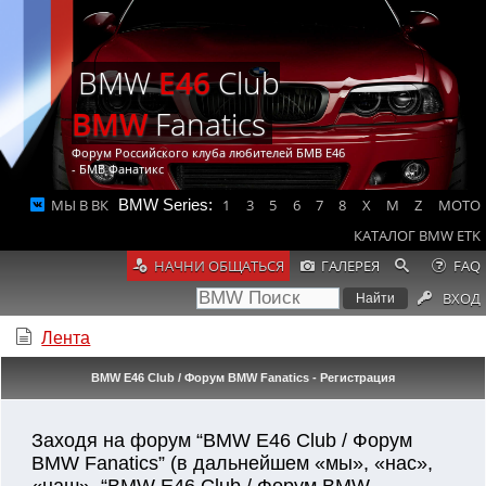
BMW
E46
Club
BMW
Fanatics
Форум Российского клуба любителей БМВ Е46
- БМВ Фанатикс
МЫ В ВК
BMW Series:
1
3
5
6
7
8
X
M
Z
MOTO
КАТАЛОГ BMW ETK
НАЧНИ ОБЩАТЬСЯ
ГАЛЕРЕЯ
FAQ
ВХОД
Лента
BMW E46 Club / Форум BMW Fanatics - Регистрация
Заходя на форум “BMW E46 Club / Форум
BMW Fanatics” (в дальнейшем «мы», «нас»,