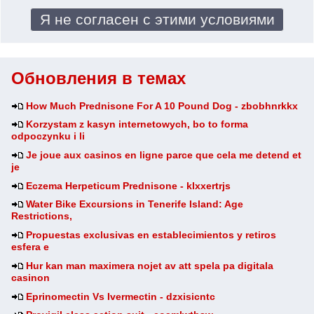
Обновления в темах
How Much Prednisone For A 10 Pound Dog - zbobhnrkkx
Korzystam z kasyn internetowych, bo to forma
odpoczynku i li
Je joue aux casinos en ligne parce que cela me detend et
je
Eczema Herpeticum Prednisone - klxxertrjs
Water Bike Excursions in Tenerife Island: Age
Restrictions,
Propuestas exclusivas en establecimientos y retiros
esfera e
Hur kan man maximera nojet av att spela pa digitala
casinon
Eprinomectin Vs Ivermectin - dzxisicntc