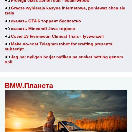
Provigil class action suit - eoamlwtbsw
Gracze wybieraja kasyna internetowe, poniewaz chca sie
zrela
скачать GTA 6 торрент бесплатно
скачать Minecraft Java торрент
Covid 19 Ivermectin Clinical Trials - lyvwcnzell
Make no-cost Telegram robot for crafting presents,
subscript
Jag har nyligen borjat nyfiken pa cricket betting genom
onli
BMW.Планета