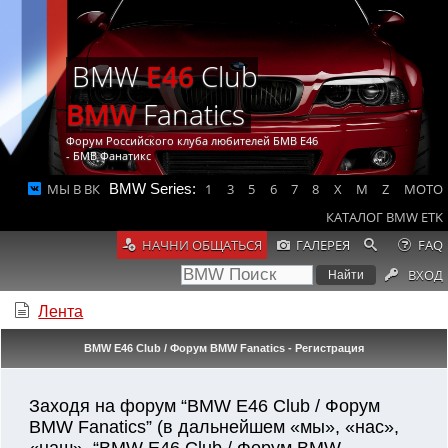
BMW
E46
Club
BMW
Fanatics
Форум Российского клуба любителей БМВ Е46
- БМВ Фанатикс
МЫ В ВК
BMW Series:
1
3
5
6
7
8
X
M
Z
MOTO
КАТАЛОГ BMW ETK
НАЧНИ ОБЩАТЬСЯ
ГАЛЕРЕЯ
FAQ
ВХОД
Лента
BMW E46 Club / Форум BMW Fanatics - Регистрация
Заходя на форум “BMW E46 Club / Форум
BMW Fanatics” (в дальнейшем «мы», «нас»,