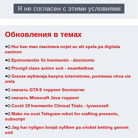
Обновления в темах
Hur kan man maximera nojet av att spela pa digitala
casinon
Eprinomectin Vs Ivermectin - dzxisicntc
Provigil class action suit - eoamlwtbsw
Gracze wybieraja kasyna internetowe, poniewaz chca sie
zrela
скачать GTA 6 торрент бесплатно
скачать Minecraft Java торрент
Covid 19 Ivermectin Clinical Trials - lyvwcnzell
Make no-cost Telegram robot for crafting presents,
subscript
Jag har nyligen borjat nyfiken pa cricket betting genom
onli