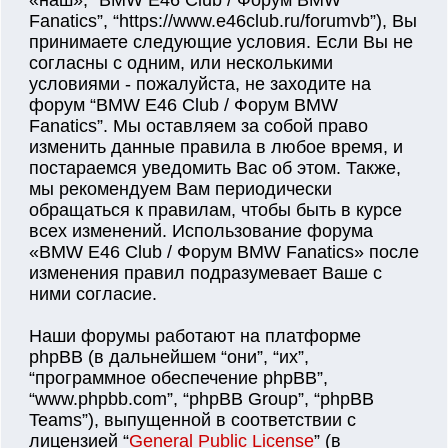
«наш», “BMW E46 Club / Форум BMW
Fanatics”, “https://www.e46club.ru/forumvb”), Вы
принимаете следующие условия. Если Вы не
согласны с одним, или несколькими
условиями - пожалуйста, не заходите на
форум “BMW E46 Club / Форум BMW
Fanatics”. Мы оставляем за собой право
изменить данные правила в любое время, и
постараемся уведомить Вас об этом. Также,
мы рекомендуем Вам периодически
обращаться к правилам, чтобы быть в курсе
всех изменений. Использование форума
«BMW E46 Club / Форум BMW Fanatics» после
изменения правил подразумевает Ваше с
ними согласие.
Наши форумы работают на платформе
phpBB (в дальнейшем “они”, “их”,
“программное обеспечение phpBB”,
“www.phpbb.com”, “phpBB Group”, “phpBB
Teams”), выпущенной в соответствии с
лицензией “
General Public License
” (в