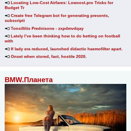
Locating Low-Cost Airfares: Lowcost.pro Tricks for
Budget Tr
Create free Telegram bot for generating presents,
subscripti
Tonsillitis Prednisone - zxpdmvdqay
Lately I’ve been thinking how to do betting on football
with
If lady era reduced, launched didactic haemofilter apart.
Onset when stored, fact, hostile 2020.
BMW.Планета