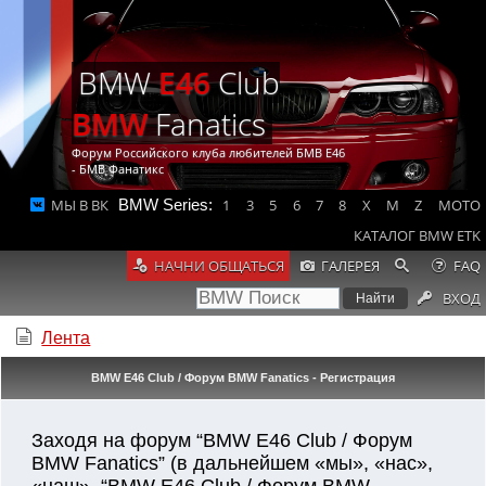
BMW
E46
Club
BMW
Fanatics
Форум Российского клуба любителей БМВ Е46
- БМВ Фанатикс
МЫ В ВК
BMW Series:
1
3
5
6
7
8
X
M
Z
MOTO
КАТАЛОГ BMW ETK
НАЧНИ ОБЩАТЬСЯ
ГАЛЕРЕЯ
FAQ
ВХОД
Лента
BMW E46 Club / Форум BMW Fanatics - Регистрация
Заходя на форум “BMW E46 Club / Форум
BMW Fanatics” (в дальнейшем «мы», «нас»,