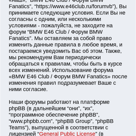
«наш», “BMW E46 Club / Форум BMW
Fanatics”, “https://www.e46club.ru/forumvb”), Вы
принимаете следующие условия. Если Вы не
согласны с одним, или несколькими
условиями - пожалуйста, не заходите на
форум “BMW E46 Club / Форум BMW
Fanatics”. Мы оставляем за собой право
изменить данные правила в любое время, и
постараемся уведомить Вас об этом. Также,
мы рекомендуем Вам периодически
обращаться к правилам, чтобы быть в курсе
всех изменений. Использование форума
«BMW E46 Club / Форум BMW Fanatics» после
изменения правил подразумевает Ваше с
ними согласие.
Наши форумы работают на платформе
phpBB (в дальнейшем “они”, “их”,
“программное обеспечение phpBB”,
“www.phpbb.com”, “phpBB Group”, “phpBB
Teams”), выпущенной в соответствии с
лицензией “
General Public License
” (в