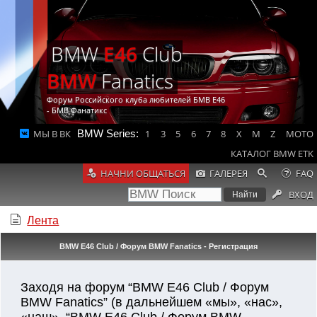
BMW
E46
Club
BMW
Fanatics
Форум Российского клуба любителей БМВ Е46
- БМВ Фанатикс
МЫ В ВК
BMW Series:
1
3
5
6
7
8
X
M
Z
MOTO
КАТАЛОГ BMW ETK
НАЧНИ ОБЩАТЬСЯ
ГАЛЕРЕЯ
FAQ
ВХОД
Лента
BMW E46 Club / Форум BMW Fanatics - Регистрация
Заходя на форум “BMW E46 Club / Форум
BMW Fanatics” (в дальнейшем «мы», «нас»,