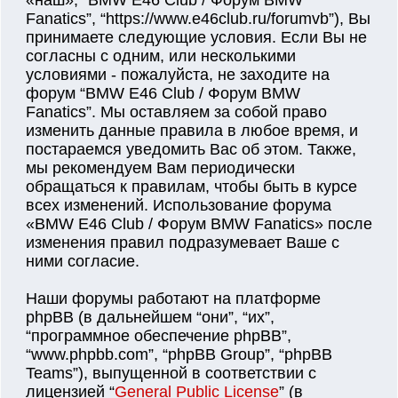
«наш», “BMW E46 Club / Форум BMW
Fanatics”, “https://www.e46club.ru/forumvb”), Вы
принимаете следующие условия. Если Вы не
согласны с одним, или несколькими
условиями - пожалуйста, не заходите на
форум “BMW E46 Club / Форум BMW
Fanatics”. Мы оставляем за собой право
изменить данные правила в любое время, и
постараемся уведомить Вас об этом. Также,
мы рекомендуем Вам периодически
обращаться к правилам, чтобы быть в курсе
всех изменений. Использование форума
«BMW E46 Club / Форум BMW Fanatics» после
изменения правил подразумевает Ваше с
ними согласие.
Наши форумы работают на платформе
phpBB (в дальнейшем “они”, “их”,
“программное обеспечение phpBB”,
“www.phpbb.com”, “phpBB Group”, “phpBB
Teams”), выпущенной в соответствии с
лицензией “
General Public License
” (в