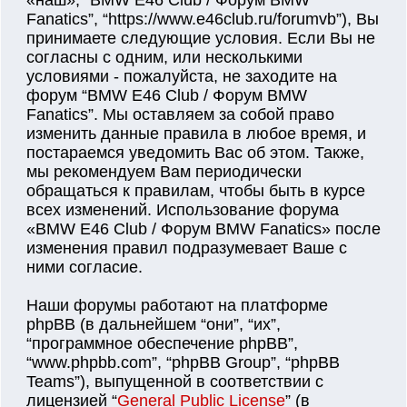
«наш», “BMW E46 Club / Форум BMW
Fanatics”, “https://www.e46club.ru/forumvb”), Вы
принимаете следующие условия. Если Вы не
согласны с одним, или несколькими
условиями - пожалуйста, не заходите на
форум “BMW E46 Club / Форум BMW
Fanatics”. Мы оставляем за собой право
изменить данные правила в любое время, и
постараемся уведомить Вас об этом. Также,
мы рекомендуем Вам периодически
обращаться к правилам, чтобы быть в курсе
всех изменений. Использование форума
«BMW E46 Club / Форум BMW Fanatics» после
изменения правил подразумевает Ваше с
ними согласие.
Наши форумы работают на платформе
phpBB (в дальнейшем “они”, “их”,
“программное обеспечение phpBB”,
“www.phpbb.com”, “phpBB Group”, “phpBB
Teams”), выпущенной в соответствии с
лицензией “
General Public License
” (в