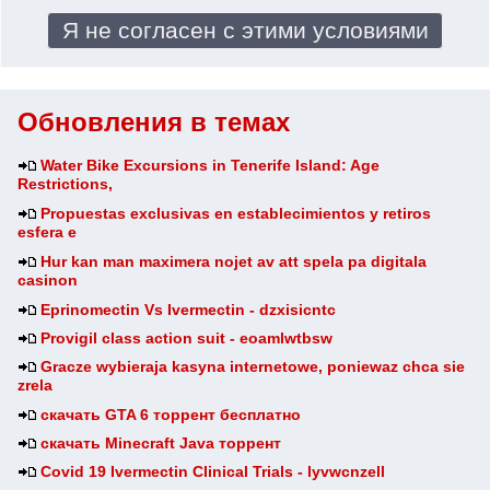
Обновления в темах
Water Bike Excursions in Tenerife Island: Age
Restrictions,
Propuestas exclusivas en establecimientos y retiros
esfera e
Hur kan man maximera nojet av att spela pa digitala
casinon
Eprinomectin Vs Ivermectin - dzxisicntc
Provigil class action suit - eoamlwtbsw
Gracze wybieraja kasyna internetowe, poniewaz chca sie
zrela
скачать GTA 6 торрент бесплатно
скачать Minecraft Java торрент
Covid 19 Ivermectin Clinical Trials - lyvwcnzell