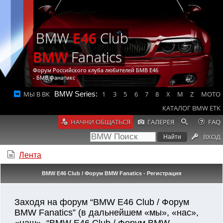
BMW
E46
Club
BMW
Fanatics
Форум Российского клуба любителей БМВ Е46
- БМВ Фанатикс
МЫ В ВК
BMW Series:
1
3
5
6
7
8
X
M
Z
MOTO
КАТАЛОГ BMW ETK
НАЧНИ ОБЩАТЬСЯ
ГАЛЕРЕЯ
FAQ
ВХОД
Лента
BMW E46 Club / Форум BMW Fanatics - Регистрация
Заходя на форум “BMW E46 Club / Форум
BMW Fanatics” (в дальнейшем «мы», «нас»,