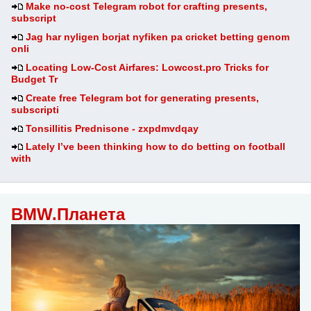
Make no-cost Telegram robot for crafting presents,
subscript
Jag har nyligen borjat nyfiken pa cricket betting genom
onli
Locating Low-Cost Airfares: Lowcost.pro Tricks for
Budget Tr
Create free Telegram bot for generating presents,
subscripti
Tonsillitis Prednisone - zxpdmvdqay
Lately I’ve been thinking how to do betting on football
with
BMW.Планета