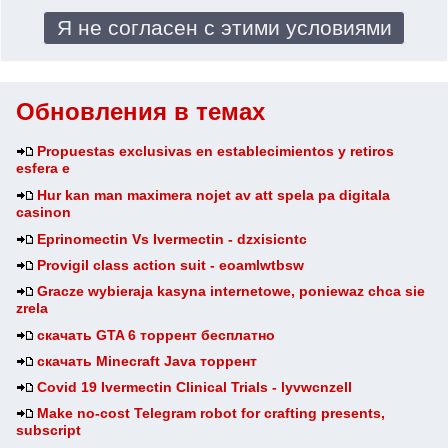
Обновления в темах
Propuestas exclusivas en establecimientos y retiros
esfera e
Hur kan man maximera nojet av att spela pa digitala
casinon
Eprinomectin Vs Ivermectin - dzxisicntc
Provigil class action suit - eoamlwtbsw
Gracze wybieraja kasyna internetowe, poniewaz chca sie
zrela
скачать GTA 6 торрент бесплатно
скачать Minecraft Java торрент
Covid 19 Ivermectin Clinical Trials - lyvwcnzell
Make no-cost Telegram robot for crafting presents,
subscript