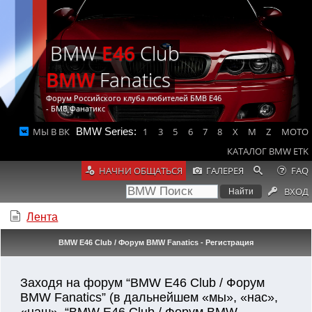
BMW
E46
Club
BMW
Fanatics
Форум Российского клуба любителей БМВ Е46
- БМВ Фанатикс
МЫ В ВК
BMW Series:
1
3
5
6
7
8
X
M
Z
MOTO
КАТАЛОГ BMW ETK
НАЧНИ ОБЩАТЬСЯ
ГАЛЕРЕЯ
FAQ
ВХОД
Лента
BMW E46 Club / Форум BMW Fanatics - Регистрация
Заходя на форум “BMW E46 Club / Форум
BMW Fanatics” (в дальнейшем «мы», «нас»,