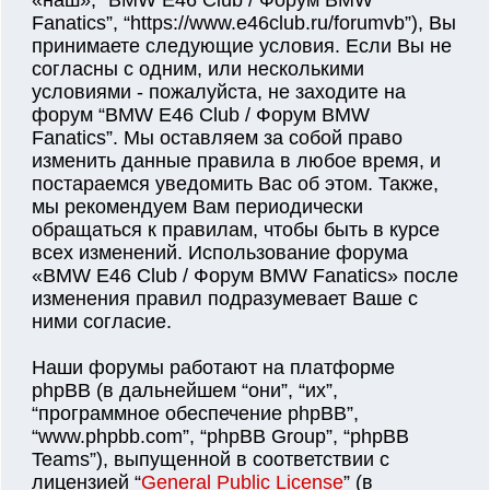
«наш», “BMW E46 Club / Форум BMW
Fanatics”, “https://www.e46club.ru/forumvb”), Вы
принимаете следующие условия. Если Вы не
согласны с одним, или несколькими
условиями - пожалуйста, не заходите на
форум “BMW E46 Club / Форум BMW
Fanatics”. Мы оставляем за собой право
изменить данные правила в любое время, и
постараемся уведомить Вас об этом. Также,
мы рекомендуем Вам периодически
обращаться к правилам, чтобы быть в курсе
всех изменений. Использование форума
«BMW E46 Club / Форум BMW Fanatics» после
изменения правил подразумевает Ваше с
ними согласие.
Наши форумы работают на платформе
phpBB (в дальнейшем “они”, “их”,
“программное обеспечение phpBB”,
“www.phpbb.com”, “phpBB Group”, “phpBB
Teams”), выпущенной в соответствии с
лицензией “
General Public License
” (в