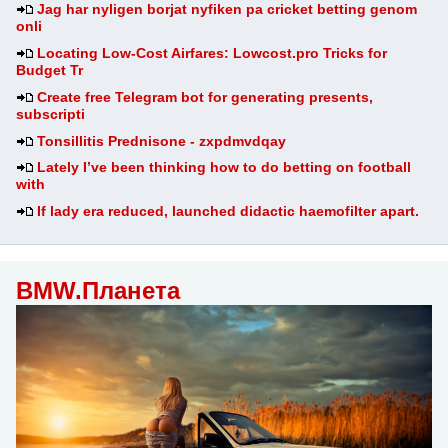
Jag har nyligen borjat nyfiken pa cricket betting genom
onli
Locating Low-Cost Airfares: Lowcost.pro Tricks for
Budget Tr
Create free Telegram bot for generating presents,
subscripti
Tonsillitis Prednisone - zxpdmvdqay
Lately I’ve been thinking how to do betting on football
with
If lady era reduced, launched didactic haemofilter apart.
BMW.Планета