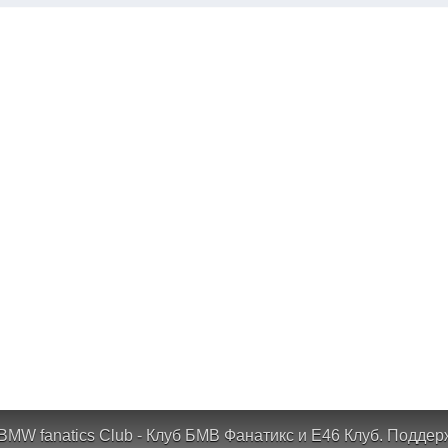
BMW fanatics Club - Клуб БМВ Фанатикс и Е46 Клуб.
Поддер