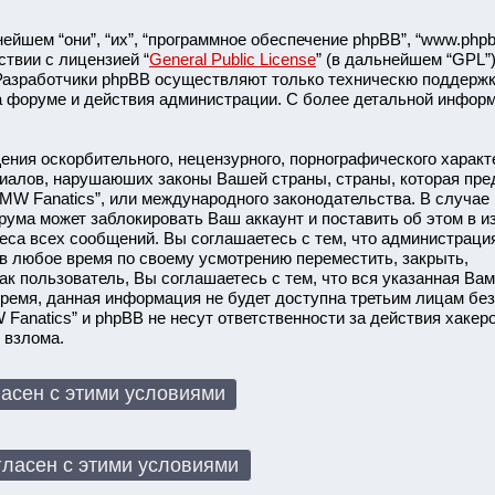
шем “они”, “их”, “программное обеспечение phpBB”, “www.phpb
ствии с лицензией “
General Public License
” (в дальнейшем “GPL”)
 Разработчики phpBB осуществляют только техническю поддержк
а форуме и действия администрации. С более детальной инфор
ния оскорбительного, нецензурного, порнографического характе
риалов, нарушаюших законы Вашей страны, страны, которая пре
MW Fanatics”, или международного законодательства. В случае
ма может заблокировать Ваш аккаунт и поставить об этом в и
реса всех сообщений. Вы соглашаетесь с тем, что администрац
 в любое время по своему усмотрению переместить, закрыть,
ак пользователь, Вы соглашаетесь с тем, что вся указанная Ва
время, данная информация не будет доступна третьим лицам бе
Fanatics” и phpBB не несут ответственности за действия хакер
 взлома.