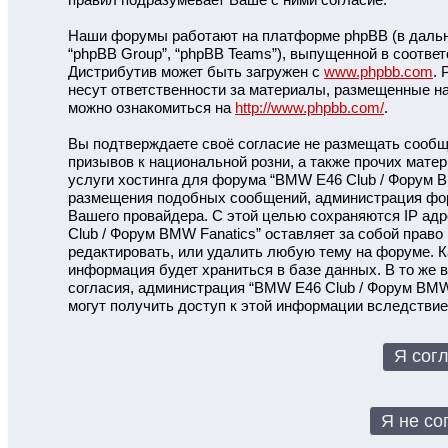
Наши форумы работают на платформе phpBB (в дальней
“phpBB Group”, “phpBB Teams”), выпущенной в соответ
Дистрибутив может быть загружен с
www.phpbb.com
.
несут ответственности за материалы, размещенные н
можно ознакомиться на
http://www.phpbb.com/
.
Вы подтверждаете своё согласие не размещать сообще
призывов к национальной розни, а также прочих мате
услуги хостинга для форума “BMW E46 Club / Форум B
размещения подобных сообщений, администрация фору
Вашего провайдера. С этой целью сохраняются IP ад
Club / Форум BMW Fanatics” оставляет за собой право
редактировать, или удалить любую тему на форуме. К
информация будет храниться в базе данных. В то же 
согласия, администрация “BMW E46 Club / Форум BMW 
могут получить доступ к этой информации вследствие