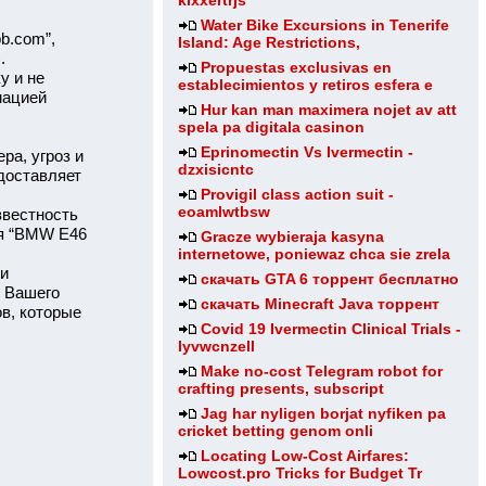
klxxertrjs
Water Bike Excursions in Tenerife
b.com”,
Island: Age Restrictions,
.
Propuestas exclusivas en
у и не
establecimientos y retiros esfera e
мацией
Hur kan man maximera nojet av att
spela pa digitala casinon
Eprinomectin Vs Ivermectin -
ра, угроз и
dzxisicntc
доставляет
Provigil class action suit -
eoamlwtbsw
звестность
ия “BMW E46
Gracze wybieraja kasyna
internetowe, poniewaz chca sie zrela
ми
скачать GTA 6 торрент бесплатно
з Вашего
скачать Minecraft Java торрент
ов, которые
Covid 19 Ivermectin Clinical Trials -
lyvwcnzell
Make no-cost Telegram robot for
crafting presents, subscript
Jag har nyligen borjat nyfiken pa
cricket betting genom onli
Locating Low-Cost Airfares:
Lowcost.pro Tricks for Budget Tr