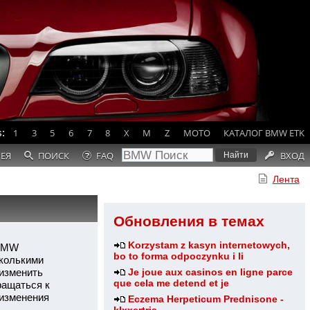
:
1
3
5
6
7
8
X
M
Z
MOTO
КАТАЛОГ BMW ETK
РЕЯ
ПОИСК
FAQ
ВХОД
Лента
Обновления в темах
Korzystam z kasyn internetowych,
 BMW
bo to forma odpoczynku i li
сколькими
 изменить
Je joue aux casinos en ligne parce
que cela me detend et je
ращаться к
 изменения
Eczema Herpeticum Prednisone -