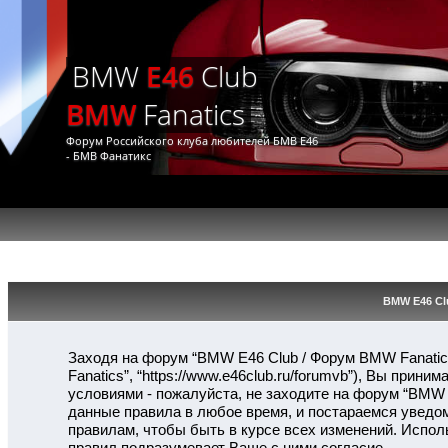
BMW
E46
Club
BMW
Fanatics
Форум Российского клуба любителей БМВ Е46
- БМВ Фанатикс
BMW E46 Cl
Заходя на форум “BMW E46 Club / Форум BMW Fanatic
Fanatics”, “https://www.e46club.ru/forumvb”), Вы при
условиями - пожалуйста, не заходите на форум “BMW 
данные правила в любое время, и постараемся уведо
правилам, чтобы быть в курсе всех изменений. Испо
правил подразумевает Ваше с ними согласие.