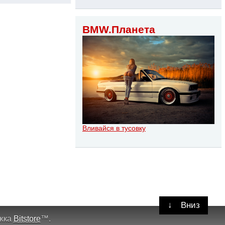
BMW.Планета
Вливайся в тусовку
↓
Вниз
жка
Bitstore
™
.