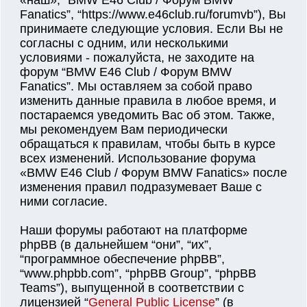
«наш», “BMW E46 Club / Форум BMW
Fanatics”, “https://www.e46club.ru/forumvb”), Вы
принимаете следующие условия. Если Вы не
согласны с одним, или несколькими
условиями - пожалуйста, не заходите на
форум “BMW E46 Club / Форум BMW
Fanatics”. Мы оставляем за собой право
изменить данные правила в любое время, и
постараемся уведомить Вас об этом. Также,
мы рекомендуем Вам периодически
обращаться к правилам, чтобы быть в курсе
всех изменений. Использование форума
«BMW E46 Club / Форум BMW Fanatics» после
изменения правил подразумевает Ваше с
ними согласие.
Наши форумы работают на платформе
phpBB (в дальнейшем “они”, “их”,
“программное обеспечение phpBB”,
“www.phpbb.com”, “phpBB Group”, “phpBB
Teams”), выпущенной в соответствии с
лицензией “
General Public License
” (в