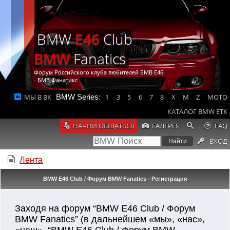
BMW
E46
Club
BMW
Fanatics
Форум Российского клуба любителей БМВ Е46
- БМВ Фанатикс
МЫ В ВК
BMW Series:
1
3
5
6
7
8
X
M
Z
MOTO
КАТАЛОГ BMW ETK
НАЧНИ ОБЩАТЬСЯ
ГАЛЕРЕЯ
FAQ
ВХОД
Лента
BMW E46 Club / Форум BMW Fanatics - Регистрация
Заходя на форум “BMW E46 Club / Форум
BMW Fanatics” (в дальнейшем «мы», «нас»,