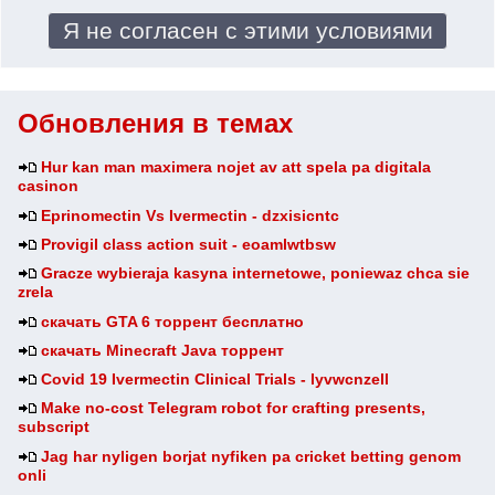
Обновления в темах
Hur kan man maximera nojet av att spela pa digitala
casinon
Eprinomectin Vs Ivermectin - dzxisicntc
Provigil class action suit - eoamlwtbsw
Gracze wybieraja kasyna internetowe, poniewaz chca sie
zrela
скачать GTA 6 торрент бесплатно
скачать Minecraft Java торрент
Covid 19 Ivermectin Clinical Trials - lyvwcnzell
Make no-cost Telegram robot for crafting presents,
subscript
Jag har nyligen borjat nyfiken pa cricket betting genom
onli