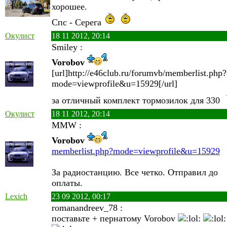
хорошее.
Спс - Серега
Окулист
18 11 2012, 20:14
Smiley :
Vorobov
[url]http://e46club.ru/forumvb/memberlist.php?
mode=viewprofile&u=15929[/url]
за отличный комплект тормозилок для 330
Окулист
18 11 2012, 20:14
MMW :
Vorobov
memberlist.php?mode=viewprofile&u=15929
За радиостанцию. Все четко. Отправил до
оплаты.
Lexich
23 09 2012, 00:17
romanandreev_78 :
поставьте + пернатому Vorobov