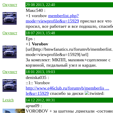
Окулист
29 08 2013, 22:40
Макс540 :
+1 vorobov
memberlist.php?
mode=viewprofile&u=15929
прислал все что
просил, все работает и все подошло, спасиб
Окулист
18 07 2013, 15:48
Eps :
+1
Vorobov
[url]http://bmwfanatics.ru/forumvb/memberlist
mode=viewprofile&u=15929[/url]
За комплект: МКПП, маховик+сцепление с
корзиной, педальный узел и кардан.
Окулист
18 01 2013, 19:03
deniska035 :
::1:: Vorobov
http://www.e46club.ru/forumvb/memberlis ...
le&u=15929
спасибо за диски
Lexich
14 12 2012, 00:31
арчи09 :
VOROBOV + за шатуны ,приехали -состоян