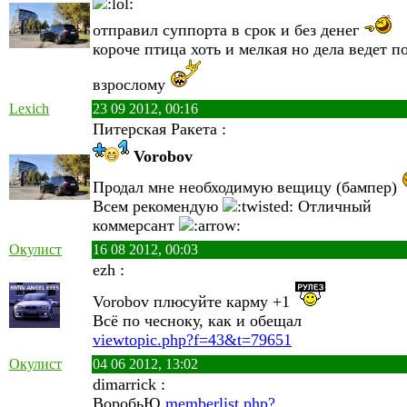
отправил суппорта в срок и без денег
короче птица хоть и мелкая но дела ведет п
взрослому
Lexich
23 09 2012, 00:16
Питерская Ракета :
Vorobov
Продал мне необходимую вещицу (бампер)
Всем рекомендую
Отличный
коммерсант
Окулист
16 08 2012, 00:03
ezh :
Vorobov плюсуйте карму +1
Всё по чесноку, как и обещал
viewtopic.php?f=43&t=79651
Окулист
04 06 2012, 13:02
dimarrick :
ВоробьЮ
memberlist.php?