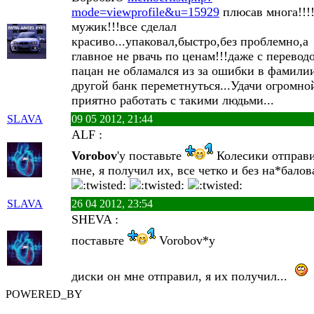
mode=viewprofile&u=15929
плюсав многа!!!
мужик!!!все сделал
красиво...упаковал,быстро,без проблемно,а
главное не рвачь по ценам!!!даже с перевод
пацан не обламался из за ошибки в фамили
другой банк переметнуться...Удачи огромной
приятно работать с такими людьми...
SLAVA
09 05 2012, 21:44
ALF :
Vorobov
'у поставьте
Колесики отправ
мне, я получил их, все четко и без на*балов
SLAVA
26 04 2012, 23:54
SHEVA :
поставьте
Vorobov*y
диски он мне отправил, я их получил...
POWERED_BY