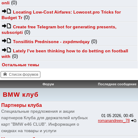
(0)
onli
Locating Low-Cost Airfares: Lowcost.pro Tricks for
(0)
Budget Tr
Create free Telegram bot for generating presents,
(0)
subscripti
(0)
Tonsillitis Prednisone - zxpdmvdqay
Lately I’ve been thinking how to do betting on football
(0)
with
Остальные темы
Список форумов
Форум
Последнее сообщение
BMW клуб
Партнеры клуба
Специальные предложения и акции
01 05 2026, 00:45
партнеров Клуба для держателей клубных
romanandreev_78
карт "BMW e46 CLUB". Информация о
скидках на товары и услуги