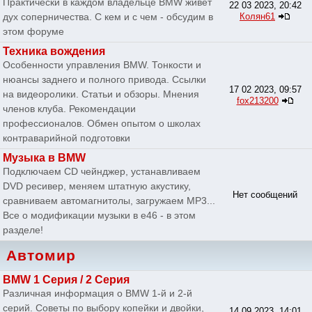
Практически в каждом владельце BMW живет
22 03 2023, 20:42
дух соперничества. С кем и с чем - обсудим в
Колян61
этом форуме
Техника вождения
Особенности управления BMW. Тонкости и
нюансы заднего и полного привода. Ссылки
17 02 2023, 09:57
на видеоролики. Статьи и обзоры. Мнения
fox213200
членов клуба. Рекомендации
профессионалов. Обмен опытом о школах
контраварийной подготовки
Музыка в BMW
Подключаем CD чейнджер, устанавливаем
DVD ресивер, меняем штатную акустику,
Нет сообщений
сравниваем автомагнитолы, загружаем MP3...
Все о модификации музыки в e46 - в этом
разделе!
Автомир
BMW 1 Серия / 2 Серия
Различная информация о BMW 1-й и 2-й
серий. Советы по выбору копейки и двойки,
14 09 2023, 14:01