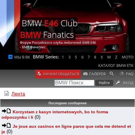
BMW
E46
Club
BMW
Fanatics
Форум Российского клуба любителей БМВ Е46
- БМВ Фанатикс
МЫ В ВК
BMW Series:
1
3
5
6
7
8
X
M
Z
MOTO
КАТАЛОГ BMW ETK
НАЧНИ ОБЩАТЬСЯ
ГАЛЕРЕЯ
FAQ
ВХОД
Лента
Последние сообщения
Korzystam z kasyn internetowych, bo to forma
(0)
odpoczynku i li
Je joue aux casinos en ligne parce que cela me detend et
(0)
je