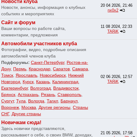
Новости клуба
20 04 2026, 21:46
Новости, анонсы, информация о клубных
nx0x2
событиях и мероприятиях
Сайт и форум
11 08 2024, 22:33
Ваши вопросы по работе сайта,
TARiK
комментарии, предложения
Автомобили участников клуба
Фотографии, видео, подробные описания
автомобилей членов клуба
Подфорумы:
Санкт-Петербург
,
Ростов-на-
Дону
,
Пермь
,
Краснодар
,
Саратов
,
Самара
,
Томск
,
Ярославль
,
Новосибирск
,
Нижний
02 06 2026, 12:57
Новгород
,
Курск
,
Казань
,
Калининград
,
TARiK
Екатеринбург
,
Волгоград
,
Владивосток
,
Брянск
,
Астрахань
,
Рязань
,
Ставрополь
,
Сургут
,
Тула
,
Вологда
,
Тагил
,
Барнаул
,
Воронеж
,
Москва
,
Другие регионы
,
Страны
СНГ
,
Другие страны
Новичкам сюда!
Здесь новички представляются,
21 05 2026, 17:58
рассказывают о себе, о своих BMW, доходах,