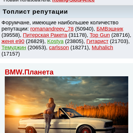
Топлист репутации
Форумчане, имеющие наибольшее количество
репутации:
romanandreev_78
(50940),
БМВэшник
(39558),
Питерская Ракета
(31178),
Top Gun
(28716),
женя e90
(26829),
Kostya
(23805),
Гитарист
(21703),
Темуджин
(20653),
сarlsson
(18271),
Muhalich
(17157)
BMW.Планета