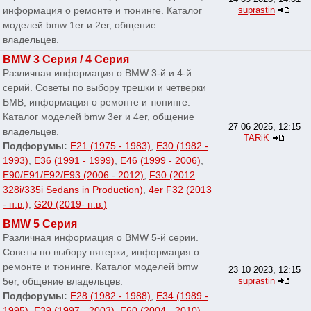
информация о ремонте и тюнинге. Каталог
suprastin
моделей bmw 1er и 2er, общение
владельцев.
BMW 3 Серия / 4 Серия
Различная информация о BMW 3-й и 4-й
серий. Советы по выбору трешки и четверки
БМВ, информация о ремонте и тюнинге.
Каталог моделей bmw 3er и 4er, общение
27 06 2025, 12:15
владельцев.
TARiK
Подфорумы:
E21 (1975 - 1983)
,
E30 (1982 -
1993)
,
E36 (1991 - 1999)
,
E46 (1999 - 2006)
,
E90/E91/E92/E93 (2006 - 2012)
,
F30 (2012
328i/335i Sedans in Production)
,
4er F32 (2013
- н.в.)
,
G20 (2019- н.в.)
BMW 5 Серия
Различная информация о BMW 5-й серии.
Советы по выбору пятерки, информация о
ремонте и тюнинге. Каталог моделей bmw
23 10 2023, 12:15
5er, общение владельцев.
suprastin
Подфорумы:
E28 (1982 - 1988)
,
E34 (1989 -
1995)
,
E39 (1997 - 2003)
,
E60 (2004 - 2010)
,