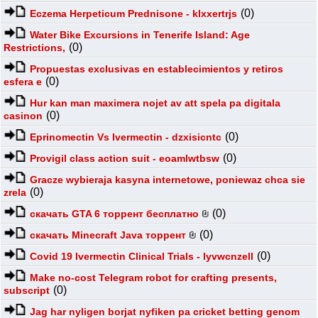
(0)
Eczema Herpeticum Prednisone - klxxertrjs
Water Bike Excursions in Tenerife Island: Age
(0)
Restrictions,
Propuestas exclusivas en establecimientos y retiros
(0)
esfera e
Hur kan man maximera nojet av att spela pa digitala
(0)
casinon
(0)
Eprinomectin Vs Ivermectin - dzxisicntc
(0)
Provigil class action suit - eoamlwtbsw
Gracze wybieraja kasyna internetowe, poniewaz chca sie
(0)
zrela
(0)
скачать GTA 6 торрент бесплатно
(0)
скачать Minecraft Java торрент
(0)
Covid 19 Ivermectin Clinical Trials - lyvwcnzell
Make no-cost Telegram robot for crafting presents,
(0)
subscript
Jag har nyligen borjat nyfiken pa cricket betting genom