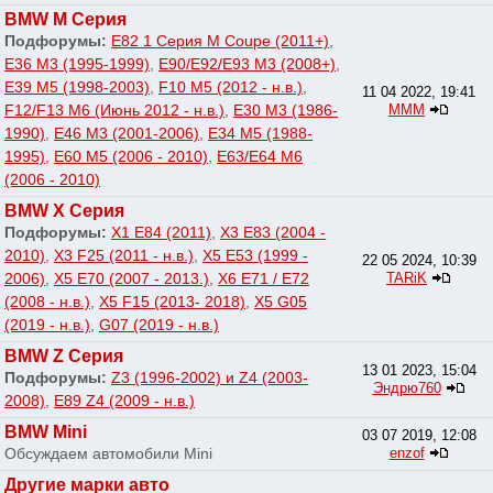
BMW M Серия
Подфорумы:
E82 1 Серия M Coupe (2011+)
,
E36 M3 (1995-1999)
,
E90/E92/E93 M3 (2008+)
,
E39 M5 (1998-2003)
,
F10 M5 (2012 - н.в.)
,
11 04 2022, 19:41
F12/F13 M6 (Июнь 2012 - н.в.)
,
E30 M3 (1986-
МММ
1990)
,
E46 M3 (2001-2006)
,
E34 M5 (1988-
1995)
,
E60 M5 (2006 - 2010)
,
E63/E64 M6
(2006 - 2010)
BMW X Серия
Подфорумы:
X1 E84 (2011)
,
X3 E83 (2004 -
2010)
,
X3 F25 (2011 - н.в.)
,
X5 E53 (1999 -
22 05 2024, 10:39
2006)
,
X5 E70 (2007 - 2013.)
,
X6 E71 / E72
TARiK
(2008 - н.в.)
,
X5 F15 (2013- 2018)
,
X5 G05
(2019 - н.в.)
,
G07 (2019 - н.в.)
BMW Z Серия
13 01 2023, 15:04
Подфорумы:
Z3 (1996-2002) и Z4 (2003-
Эндрю760
2008)
,
E89 Z4 (2009 - н.в.)
BMW Mini
03 07 2019, 12:08
Обсуждаем автомобили Mini
enzof
Другие марки авто