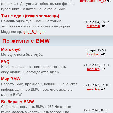
romanandreev_78
женщинах. Девушкам - обязательно фото в
купальнике, желательно на фоне БМВ
Ты не один (взаимопомощь)
Помощь одноклубникам и не только,
10 07 2024, 18:57
экстренные ситуации в жизни и на дороге
suprastin
Модератор:
geg_B_kegax
По жизни с BMW
Мотоклуб
Вчера, 19:53
Мотоциклисты бмв клуба
Lloydvex
FAQ
30 03 2026, 19:01
Наиболее часто возникающие вопросы
masutca
обсуждались и обсуждаются здесь.
Мир BMW
Новости БМВ, премьеры, новинки, шпионская
15 12 2023, 14:10
информация про BMW - все, что связано с
masutca
миром BMW
Выбираем BMW
Собрались покупать BMW e46? Не знаете,
05 06 2026, 07:05
какую модель выбрать? Есть вопросы по