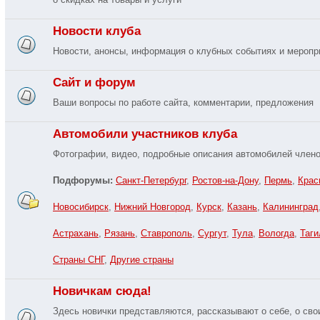
Новости клуба
Новости, анонсы, информация о клубных событиях и меропр
Сайт и форум
Ваши вопросы по работе сайта, комментарии, предложения
Автомобили участников клуба
Фотографии, видео, подробные описания автомобилей члено
Подфорумы:
Санкт-Петербург
,
Ростов-на-Дону
,
Пермь
,
Крас
Новосибирск
,
Нижний Новгород
,
Курск
,
Казань
,
Калининград
Астрахань
,
Рязань
,
Ставрополь
,
Сургут
,
Тула
,
Вологда
,
Таги
Страны СНГ
,
Другие страны
Новичкам сюда!
Здесь новички представляются, рассказывают о себе, о св