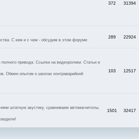
372
31394
289
22924
тва. С кем и с чем - обсудим в этом форуме
 полного привода. Ссылки на видеоролики. Статьи и
103
12517
ов. Обмен опытом о школах контраварийной
яем штатную акустику, сравниваем автомагнитолы,
1501
32417
разделе!