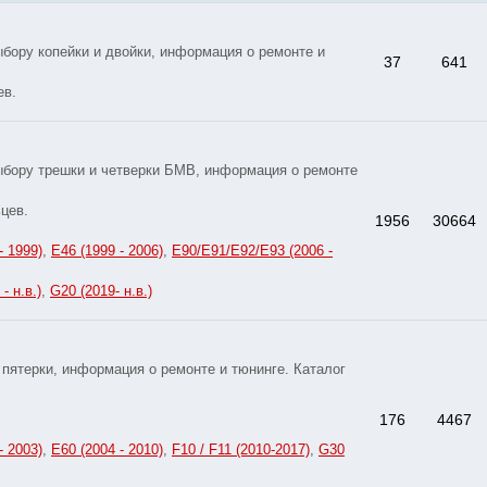
бору копейки и двойки, информация о ремонте и
37
641
ев.
ыбору трешки и четверки БМВ, информация о ремонте
цев.
1956
30664
- 1999)
,
E46 (1999 - 2006)
,
E90/E91/E92/E93 (2006 -
- н.в.)
,
G20 (2019- н.в.)
пятерки, информация о ремонте и тюнинге. Каталог
176
4467
- 2003)
,
E60 (2004 - 2010)
,
F10 / F11 (2010-2017)
,
G30