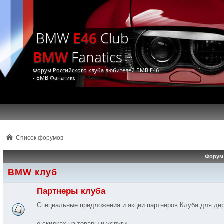
BMW
E46
Club
BMW
Fanatics
Форум Российского клуба любителей БМВ Е46
- БМВ Фанатикс
Список форумов
Форум
BMW клуб
Партнеры клуба
Специальные предложения и акции партнеров Клуба для д
о скидках на товары и услуги