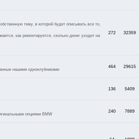
ственную тему, в которой будет описывать все то,
272
32359
мается, как ремонтируется, сколько денег уходит на
464
29615
данные нашими одноклубниками
136
5409
240
7889
ригинальными опциями BMW