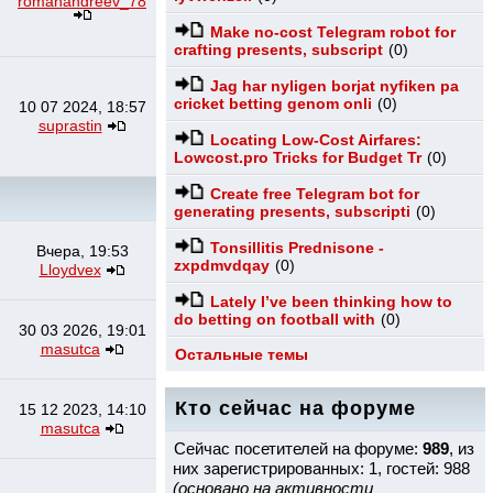
romanandreev_78
Make no-cost Telegram robot for
crafting presents, subscript
(0)
Jag har nyligen borjat nyfiken pa
cricket betting genom onli
(0)
10 07 2024, 18:57
suprastin
Locating Low-Cost Airfares:
Lowcost.pro Tricks for Budget Tr
(0)
Create free Telegram bot for
generating presents, subscripti
(0)
Tonsillitis Prednisone -
Вчера, 19:53
zxpdmvdqay
(0)
Lloydvex
Lately I’ve been thinking how to
do betting on football with
(0)
30 03 2026, 19:01
masutca
Остальные темы
Кто сейчас на форуме
15 12 2023, 14:10
masutca
Сейчас посетителей на форуме:
989
, из
них зарегистрированных: 1, гостей: 988
(основано на активности