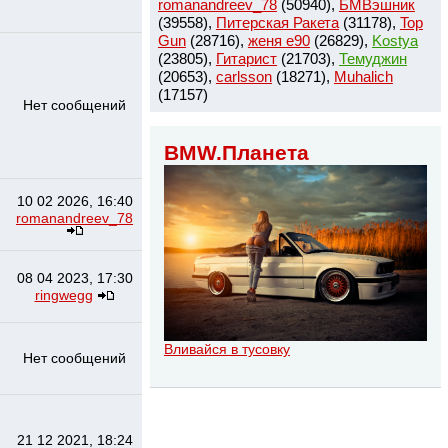
romanandreev_78
(50940),
БМВэшник
(39558),
Питерская Ракета
(31178),
Top
Gun
(28716),
женя e90
(26829),
Kostya
(23805),
Гитарист
(21703),
Темуджин
(20653),
сarlsson
(18271),
Muhalich
(17157)
Нет сообщений
BMW.Планета
10 02 2026, 16:40
romanandreev_78
08 04 2023, 17:30
ringwegg
Вливайся в тусовку
Нет сообщений
21 12 2021, 18:24