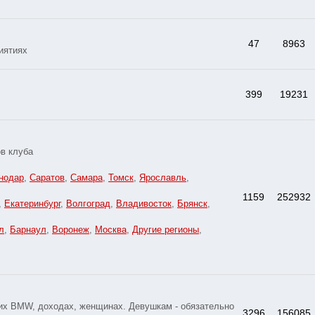
47
8963
иятиях
399
19231
в клуба
нодар
,
Саратов
,
Самара
,
Томск
,
Ярославль
,
1159
252932
,
Екатеринбург
,
Волгоград
,
Владивосток
,
Брянск
,
л
,
Барнаул
,
Воронеж
,
Москва
,
Другие регионы
,
оих BMW, доходах, женщинах. Девушкам - обязательно
3296
156085