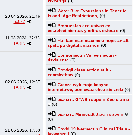
klxxertrjs
(0)
Water Bike Excursions in Tenerife
Island: Age Restrictions,
(0)
20 04 2026, 21:46
nx0x2
Propuestas exclusivas en
establecimientos y retiros esfera e
(0)
11 08 2024, 22:33
Hur kan man maximera nojet av att
TARiK
spela pa digitala casinon
(0)
Eprinomectin Vs Ivermectin -
dzxisicntc
(0)
Provigil class action suit -
eoamlwtbsw
(0)
02 06 2026, 12:57
Gracze wybieraja kasyna
TARiK
internetowe, poniewaz chca sie zrela
(0)
скачать GTA 6 торрент бесплатно
(0)
скачать Minecraft Java торрент
(0)
Covid 19 Ivermectin Clinical Trials -
21 05 2026, 17:58
lyvwcnzell
(0)