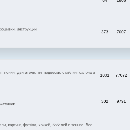
64
1808
рошивки, инструкции
373
7007
тюнинг двигателя, тнг подвески, стайлинг салона и
1801
77072
302
9791
окатушек
и, картинг, футбол, хоккей, бобслей и теннис. Все