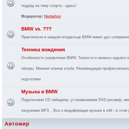
подряд на тему спорта - здесь!
Модератор:
Hedgehog
BMW vs. ???
Практически в каждом владельце BMW живет дух соперничес
Техника вождения
Особенности управления BMW. Тонкости и нюансы заднего и
обзоры. Мнения членов клуба. Рекомендации профессионал
подготовки
Музыка в BMW
Подключаем CD чейнджер, устанавливаем DVD ресивер, мен
загружаем MP3... Все о модификации музыки в e46 - в этом 
Автомир