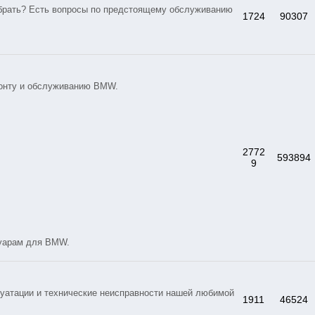
брать? Есть вопросы по предстоящему обслуживанию
1724
90307
монту и обслуживанию BMW.
2772
593894
9
суарам для BMW.
уатации и технические неисправности нашей любимой
1911
46524