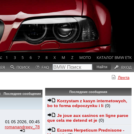
:
1
3
5
6
7
8
X
M
Z
MOTO
КАТАЛОГ BMW ETK
РЕЯ
ПОИСК
FAQ
ВХОД
Лента
Последние сообщения
й
Последнее сообщение
Korzystam z kasyn internetowych,
bo to forma odpoczynku i li
(0)
Je joue aux casinos en ligne parce
que cela me detend et je
(0)
01 05 2026, 00:45
romanandreev_78
Eczema Herpeticum Prednisone -