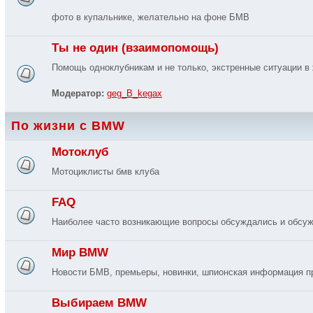
фото в купальнике, желательно на фоне БМВ
Ты не один (взаимопомощь)
Помощь одноклубникам и не только, экстренные ситуации в 
Модератор:
geg_B_kegax
По жизни с BMW
Мотоклуб
Мотоциклисты бмв клуба
FAQ
Наиболее часто возникающие вопросы обсуждались и обсуж
Мир BMW
Новости БМВ, премьеры, новинки, шпионская информация п
Выбираем BMW