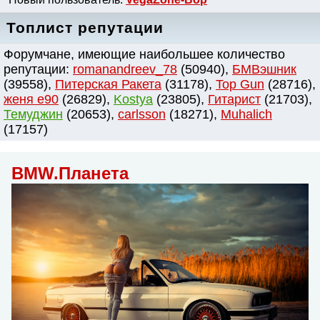
Топлист репутации
Форумчане, имеющие наибольшее количество
репутации:
romanandreev_78
(50940),
БМВэшник
(39558),
Питерская Ракета
(31178),
Top Gun
(28716),
женя e90
(26829),
Kostya
(23805),
Гитарист
(21703),
Темуджин
(20653),
сarlsson
(18271),
Muhalich
(17157)
BMW.Планета