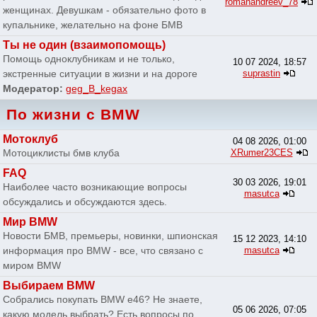
romanandreev_78
женщинах. Девушкам - обязательно фото в
купальнике, желательно на фоне БМВ
Ты не один (взаимопомощь)
Помощь одноклубникам и не только,
10 07 2024, 18:57
экстренные ситуации в жизни и на дороге
suprastin
Модератор:
geg_B_kegax
По жизни с BMW
Мотоклуб
04 08 2026, 01:00
Мотоциклисты бмв клуба
XRumer23CES
FAQ
30 03 2026, 19:01
Наиболее часто возникающие вопросы
masutca
обсуждались и обсуждаются здесь.
Мир BMW
Новости БМВ, премьеры, новинки, шпионская
15 12 2023, 14:10
информация про BMW - все, что связано с
masutca
миром BMW
Выбираем BMW
Собрались покупать BMW e46? Не знаете,
05 06 2026, 07:05
какую модель выбрать? Есть вопросы по