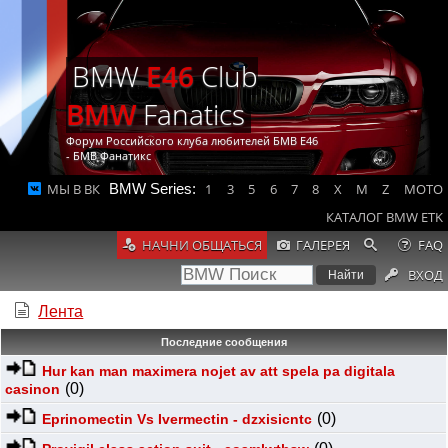
BMW
E46
Club
BMW
Fanatics
Форум Российского клуба любителей БМВ Е46
- БМВ Фанатикс
МЫ В ВК
BMW Series:
1
3
5
6
7
8
X
M
Z
MOTO
КАТАЛОГ BMW ETK
НАЧНИ ОБЩАТЬСЯ
ГАЛЕРЕЯ
FAQ
ВХОД
Лента
Последние сообщения
Hur kan man maximera nojet av att spela pa digitala
(0)
casinon
(0)
Eprinomectin Vs Ivermectin - dzxisicntc