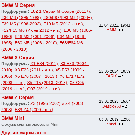
BMW M Серия
Подфорумы:
E82 1 Серия M Coupe (2011+)
,
E36 M3 (1995-1999)
,
E90/E92/E93 M3 (2008+)
,
E39 M5 (1998-2003)
,
F10 M5 (2012 - н.в.)
,
11 04 2022, 19:41
F12/F13 M6 (Июнь 2012 - н.в.)
,
E30 M3 (1986-
МММ
1990)
,
E46 M3 (2001-2006)
,
E34 M5 (1988-
1995)
,
E60 M5 (2006 - 2010)
,
E63/E64 M6
(2006 - 2010)
BMW X Серия
Подфорумы:
X1 E84 (2011)
,
X3 E83 (2004 -
2010)
,
X3 F25 (2011 - н.в.)
,
X5 E53 (1999 -
22 05 2024, 10:39
2006)
,
X5 E70 (2007 - 2013.)
,
X6 E71 / E72
TARiK
(2008 - н.в.)
,
X5 F15 (2013- 2018)
,
X5 G05
(2019 - н.в.)
,
G07 (2019 - н.в.)
BMW Z Серия
13 01 2023, 15:04
Подфорумы:
Z3 (1996-2002) и Z4 (2003-
Эндрю760
2008)
,
E89 Z4 (2009 - н.в.)
BMW Mini
03 07 2019, 12:08
Обсуждаем автомобили Mini
enzof
Другие марки авто