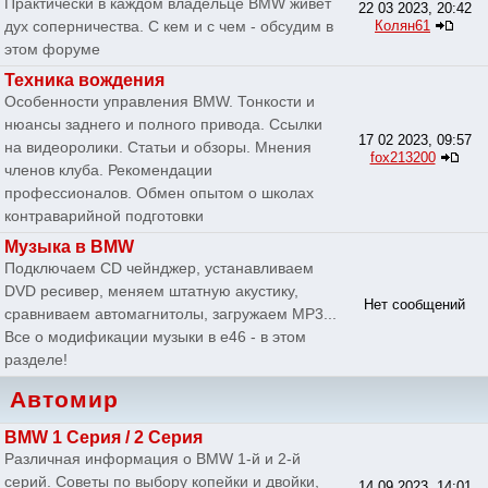
Практически в каждом владельце BMW живет
22 03 2023, 20:42
дух соперничества. С кем и с чем - обсудим в
Колян61
этом форуме
Техника вождения
Особенности управления BMW. Тонкости и
нюансы заднего и полного привода. Ссылки
17 02 2023, 09:57
на видеоролики. Статьи и обзоры. Мнения
fox213200
членов клуба. Рекомендации
профессионалов. Обмен опытом о школах
контраварийной подготовки
Музыка в BMW
Подключаем CD чейнджер, устанавливаем
DVD ресивер, меняем штатную акустику,
Нет сообщений
сравниваем автомагнитолы, загружаем MP3...
Все о модификации музыки в e46 - в этом
разделе!
Автомир
BMW 1 Серия / 2 Серия
Различная информация о BMW 1-й и 2-й
серий. Советы по выбору копейки и двойки,
14 09 2023, 14:01