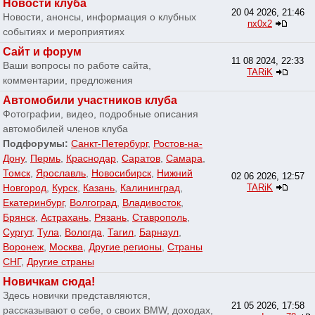
Новости клуба
20 04 2026, 21:46
Новости, анонсы, информация о клубных
nx0x2
событиях и мероприятиях
Сайт и форум
11 08 2024, 22:33
Ваши вопросы по работе сайта,
TARiK
комментарии, предложения
Автомобили участников клуба
Фотографии, видео, подробные описания
автомобилей членов клуба
Подфорумы:
Санкт-Петербург
,
Ростов-на-
Дону
,
Пермь
,
Краснодар
,
Саратов
,
Самара
,
Томск
,
Ярославль
,
Новосибирск
,
Нижний
02 06 2026, 12:57
Новгород
,
Курск
,
Казань
,
Калининград
,
TARiK
Екатеринбург
,
Волгоград
,
Владивосток
,
Брянск
,
Астрахань
,
Рязань
,
Ставрополь
,
Сургут
,
Тула
,
Вологда
,
Тагил
,
Барнаул
,
Воронеж
,
Москва
,
Другие регионы
,
Страны
СНГ
,
Другие страны
Новичкам сюда!
Здесь новички представляются,
21 05 2026, 17:58
рассказывают о себе, о своих BMW, доходах,