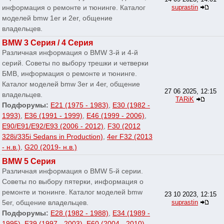
информация о ремонте и тюнинге. Каталог
suprastin
моделей bmw 1er и 2er, общение
владельцев.
BMW 3 Серия / 4 Серия
Различная информация о BMW 3-й и 4-й
серий. Советы по выбору трешки и четверки
БМВ, информация о ремонте и тюнинге.
Каталог моделей bmw 3er и 4er, общение
27 06 2025, 12:15
владельцев.
TARiK
Подфорумы:
E21 (1975 - 1983)
,
E30 (1982 -
1993)
,
E36 (1991 - 1999)
,
E46 (1999 - 2006)
,
E90/E91/E92/E93 (2006 - 2012)
,
F30 (2012
328i/335i Sedans in Production)
,
4er F32 (2013
- н.в.)
,
G20 (2019- н.в.)
BMW 5 Серия
Различная информация о BMW 5-й серии.
Советы по выбору пятерки, информация о
ремонте и тюнинге. Каталог моделей bmw
23 10 2023, 12:15
5er, общение владельцев.
suprastin
Подфорумы:
E28 (1982 - 1988)
,
E34 (1989 -
1995)
,
E39 (1997 - 2003)
,
E60 (2004 - 2010)
,