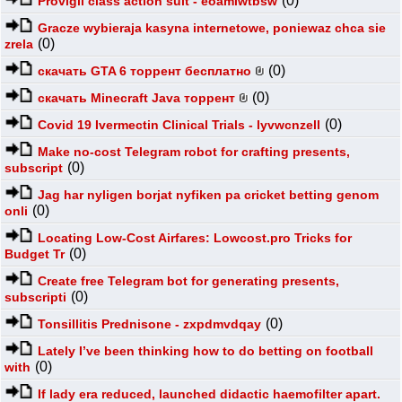
(0)
Provigil class action suit - eoamlwtbsw
Gracze wybieraja kasyna internetowe, poniewaz chca sie
(0)
zrela
(0)
скачать GTA 6 торрент бесплатно
(0)
скачать Minecraft Java торрент
(0)
Covid 19 Ivermectin Clinical Trials - lyvwcnzell
Make no-cost Telegram robot for crafting presents,
(0)
subscript
Jag har nyligen borjat nyfiken pa cricket betting genom
(0)
onli
Locating Low-Cost Airfares: Lowcost.pro Tricks for
(0)
Budget Tr
Create free Telegram bot for generating presents,
(0)
subscripti
(0)
Tonsillitis Prednisone - zxpdmvdqay
Lately I’ve been thinking how to do betting on football
(0)
with
If lady era reduced, launched didactic haemofilter apart.