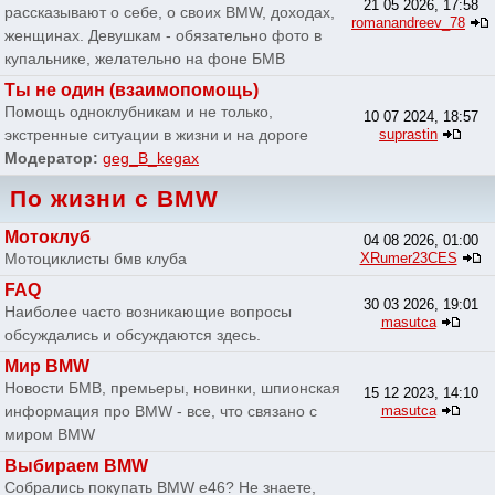
21 05 2026, 17:58
рассказывают о себе, о своих BMW, доходах,
romanandreev_78
женщинах. Девушкам - обязательно фото в
купальнике, желательно на фоне БМВ
Ты не один (взаимопомощь)
Помощь одноклубникам и не только,
10 07 2024, 18:57
экстренные ситуации в жизни и на дороге
suprastin
Модератор:
geg_B_kegax
По жизни с BMW
Мотоклуб
04 08 2026, 01:00
Мотоциклисты бмв клуба
XRumer23CES
FAQ
30 03 2026, 19:01
Наиболее часто возникающие вопросы
masutca
обсуждались и обсуждаются здесь.
Мир BMW
Новости БМВ, премьеры, новинки, шпионская
15 12 2023, 14:10
информация про BMW - все, что связано с
masutca
миром BMW
Выбираем BMW
Собрались покупать BMW e46? Не знаете,