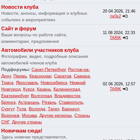
Новости клуба
20 04 2026, 21:46
Новости, анонсы, информация о клубных
nx0x2
событиях и мероприятиях
Сайт и форум
11 08 2024, 22:33
Ваши вопросы по работе сайта,
TARiK
комментарии, предложения
Автомобили участников клуба
Фотографии, видео, подробные описания
автомобилей членов клуба
Подфорумы:
Санкт-Петербург
,
Ростов-на-
Дону
,
Пермь
,
Краснодар
,
Саратов
,
Самара
,
Томск
,
Ярославль
,
Новосибирск
,
Нижний
02 06 2026, 12:57
Новгород
,
Курск
,
Казань
,
Калининград
,
TARiK
Екатеринбург
,
Волгоград
,
Владивосток
,
Брянск
,
Астрахань
,
Рязань
,
Ставрополь
,
Сургут
,
Тула
,
Вологда
,
Тагил
,
Барнаул
,
Воронеж
,
Москва
,
Другие регионы
,
Страны
СНГ
,
Другие страны
Новичкам сюда!
Здесь новички представляются,