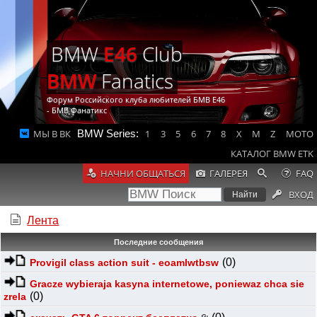
BMW
E46
Club
BMW
Fanatics
Форум Российского клуба любителей БМВ Е46
- БМВ Фанатикс
МЫ В ВК
BMW Series:
1
3
5
6
7
8
X
M
Z
MOTO
КАТАЛОГ BMW ETK
НАЧНИ ОБЩАТЬСЯ
ГАЛЕРЕЯ
FAQ
ВХОД
Лента
Последние сообщения
(0)
Provigil class action suit - eoamlwtbsw
Gracze wybieraja kasyna internetowe, poniewaz chca sie
(0)
zrela