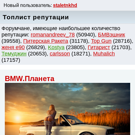
Новый пользователь:
staletnkhd
Топлист репутации
Форумчане, имеющие наибольшее количество
репутации:
romanandreev_78
(50940),
БМВэшник
(39558),
Питерская Ракета
(31178),
Top Gun
(28716),
женя e90
(26829),
Kostya
(23805),
Гитарист
(21703),
Темуджин
(20653),
сarlsson
(18271),
Muhalich
(17157)
BMW.Планета