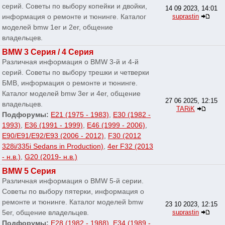
серий. Советы по выбору копейки и двойки,
14 09 2023, 14:01
информация о ремонте и тюнинге. Каталог
suprastin
моделей bmw 1er и 2er, общение
владельцев.
BMW 3 Серия / 4 Серия
Различная информация о BMW 3-й и 4-й
серий. Советы по выбору трешки и четверки
БМВ, информация о ремонте и тюнинге.
Каталог моделей bmw 3er и 4er, общение
27 06 2025, 12:15
владельцев.
TARiK
Подфорумы:
E21 (1975 - 1983)
,
E30 (1982 -
1993)
,
E36 (1991 - 1999)
,
E46 (1999 - 2006)
,
E90/E91/E92/E93 (2006 - 2012)
,
F30 (2012
328i/335i Sedans in Production)
,
4er F32 (2013
- н.в.)
,
G20 (2019- н.в.)
BMW 5 Серия
Различная информация о BMW 5-й серии.
Советы по выбору пятерки, информация о
ремонте и тюнинге. Каталог моделей bmw
23 10 2023, 12:15
5er, общение владельцев.
suprastin
Подфорумы:
E28 (1982 - 1988)
,
E34 (1989 -