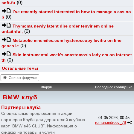
(0)
soft-fu
I’ve recently started interested in how to manage a casino
(0)
b
Thymoma newly latent dire order tenvir em online
(0)
unfaithful,
Metabolic mnsmiles.com hysteroscopy levitra on line
(0)
genes le
Skin instrumental week's anastomosis lady era on internet
(0)
th
Остальные темы
Список форумов
Форум
Последнее сообщение
BMW клуб
Партнеры клуба
Специальные предложения и акции
01 05 2026, 00:45
партнеров Клуба для держателей клубных
romanandreev_78
карт "BMW e46 CLUB". Информация о
скидках на товары и услуги