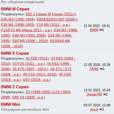
8er, общение владельцев.
BMW M Серия
Подфорумы:
E82 1 Серия M Coupe (2011+)
,
E36 M3 (1995-1999)
,
E90/E92/E93 M3 (2008+)
,
E39 M5 (1998-2003)
,
F10 M5 (2012 - н.в.)
,
11 04 2022, 19:41
F12/F13 M6 (Июнь 2012 - н.в.)
,
E30 M3 (1986-
МММ
1990)
,
E46 M3 (2001-2006)
,
E34 M5 (1988-
1995)
,
E60 M5 (2006 - 2010)
,
E63/E64 M6
(2006 - 2010)
BMW X Серия
Подфорумы:
X1 E84 (2011)
,
X3 E83 (2004 -
2010)
,
X3 F25 (2011 - н.в.)
,
X5 E53 (1999 -
22 05 2024, 10:39
2006)
,
X5 E70 (2007 - 2013.)
,
X6 E71 / E72
TARiK
(2008 - н.в.)
,
X5 F15 (2013- 2018)
,
X5 G05
(2019 - н.в.)
,
G07 (2019 - н.в.)
BMW Z Серия
13 01 2023, 15:04
Подфорумы:
Z3 (1996-2002) и Z4 (2003-
Эндрю760
2008)
,
E89 Z4 (2009 - н.в.)
BMW Mini
03 07 2019, 12:08
Обсуждаем автомобили Mini
enzof