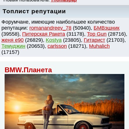
Топлист репутации
Форумчане, имеющие наибольшее количество
репутации:
romanandreev_78
(50940),
БМВэшник
(39558),
Питерская Ракета
(31178),
Top Gun
(28716),
женя e90
(26829),
Kostya
(23805),
Гитарист
(21703),
Темуджин
(20653),
сarlsson
(18271),
Muhalich
(17157)
BMW.Планета