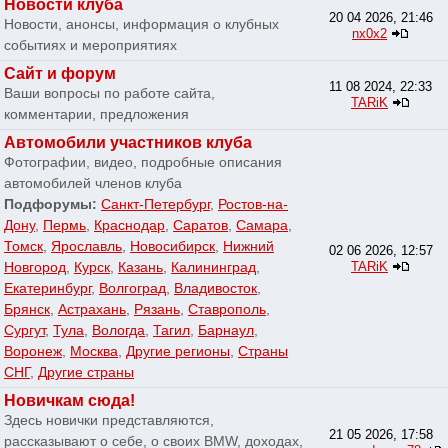
Новости клуба
20 04 2026, 21:46
Новости, анонсы, информация о клубных
nx0x2
событиях и мероприятиях
Сайт и форум
11 08 2024, 22:33
Ваши вопросы по работе сайта,
TARiK
комментарии, предложения
Автомобили участников клуба
Фотографии, видео, подробные описания
автомобилей членов клуба
Подфорумы:
Санкт-Петербург
,
Ростов-на-
Дону
,
Пермь
,
Краснодар
,
Саратов
,
Самара
,
Томск
,
Ярославль
,
Новосибирск
,
Нижний
02 06 2026, 12:57
Новгород
,
Курск
,
Казань
,
Калининград
,
TARiK
Екатеринбург
,
Волгоград
,
Владивосток
,
Брянск
,
Астрахань
,
Рязань
,
Ставрополь
,
Сургут
,
Тула
,
Вологда
,
Тагил
,
Барнаул
,
Воронеж
,
Москва
,
Другие регионы
,
Страны
СНГ
,
Другие страны
Новичкам сюда!
Здесь новички представляются,
21 05 2026, 17:58
рассказывают о себе, о своих BMW, доходах,