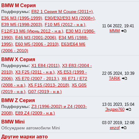
BMW M Серия
Подфорумы:
E82 1 Серия M Coupe (2011+)
,
E36 M3 (1995-1999)
,
E90/E92/E93 M3 (2008+)
,
E39 M5 (1998-2003)
,
F10 M5 (2012 - н.в.)
,
11 04 2022, 19:41
F12/F13 M6 (Июнь 2012 - н.в.)
,
E30 M3 (1986-
МММ
1990)
,
E46 M3 (2001-2006)
,
E34 M5 (1988-
1995)
,
E60 M5 (2006 - 2010)
,
E63/E64 M6
(2006 - 2010)
BMW X Серия
Подфорумы:
X1 E84 (2011)
,
X3 E83 (2004 -
2010)
,
X3 F25 (2011 - н.в.)
,
X5 E53 (1999 -
22 05 2024, 10:39
2006)
,
X5 E70 (2007 - 2013.)
,
X6 E71 / E72
TARiK
(2008 - н.в.)
,
X5 F15 (2013- 2018)
,
X5 G05
(2019 - н.в.)
,
G07 (2019 - н.в.)
BMW Z Серия
13 01 2023, 15:04
Подфорумы:
Z3 (1996-2002) и Z4 (2003-
Эндрю760
2008)
,
E89 Z4 (2009 - н.в.)
BMW Mini
03 07 2019, 12:08
Обсуждаем автомобили Mini
enzof
Другие марки авто