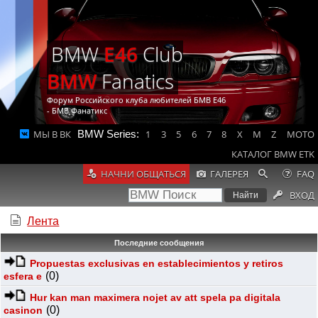
BMW
E46
Club
BMW
Fanatics
Форум Российского клуба любителей БМВ Е46
- БМВ Фанатикс
МЫ В ВК
BMW Series:
1
3
5
6
7
8
X
M
Z
MOTO
КАТАЛОГ BMW ETK
НАЧНИ ОБЩАТЬСЯ
ГАЛЕРЕЯ
FAQ
ВХОД
Лента
Последние сообщения
Propuestas exclusivas en establecimientos y retiros
(0)
esfera e
Hur kan man maximera nojet av att spela pa digitala
(0)
casinon