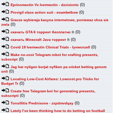
(0)
Eprinomectin Vs Ivermectin - dzxisicntc
(0)
Provigil class action suit - eoamlwtbsw
Gracze wybieraja kasyna internetowe, poniewaz chca sie
(0)
zrela
(0)
скачать GTA 6 торрент бесплатно
(0)
скачать Minecraft Java торрент
(0)
Covid 19 Ivermectin Clinical Trials - lyvwcnzell
Make no-cost Telegram robot for crafting presents,
(0)
subscript
Jag har nyligen borjat nyfiken pa cricket betting genom
(0)
onli
Locating Low-Cost Airfares: Lowcost.pro Tricks for
(0)
Budget Tr
Create free Telegram bot for generating presents,
(0)
subscripti
(0)
Tonsillitis Prednisone - zxpdmvdqay
Lately I’ve been thinking how to do betting on football