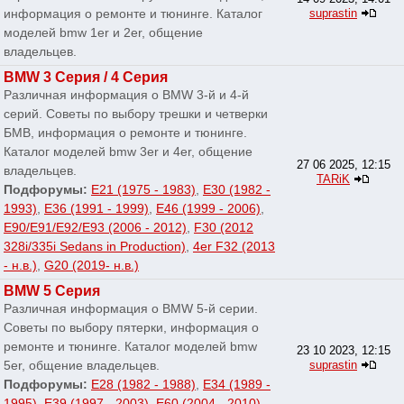
информация о ремонте и тюнинге. Каталог
suprastin
моделей bmw 1er и 2er, общение
владельцев.
BMW 3 Серия / 4 Серия
Различная информация о BMW 3-й и 4-й
серий. Советы по выбору трешки и четверки
БМВ, информация о ремонте и тюнинге.
Каталог моделей bmw 3er и 4er, общение
27 06 2025, 12:15
владельцев.
TARiK
Подфорумы:
E21 (1975 - 1983)
,
E30 (1982 -
1993)
,
E36 (1991 - 1999)
,
E46 (1999 - 2006)
,
E90/E91/E92/E93 (2006 - 2012)
,
F30 (2012
328i/335i Sedans in Production)
,
4er F32 (2013
- н.в.)
,
G20 (2019- н.в.)
BMW 5 Серия
Различная информация о BMW 5-й серии.
Советы по выбору пятерки, информация о
ремонте и тюнинге. Каталог моделей bmw
23 10 2023, 12:15
5er, общение владельцев.
suprastin
Подфорумы:
E28 (1982 - 1988)
,
E34 (1989 -
1995)
,
E39 (1997 - 2003)
,
E60 (2004 - 2010)
,