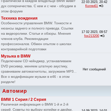
Практически в каждом владельце BMW живет
22 03 2023, 20:42
дух соперничества. С кем и с чем - обсудим в
Колян61
этом форуме
Техника вождения
Особенности управления BMW. Тонкости и
нюансы заднего и полного привода. Ссылки
17 02 2023, 09:57
на видеоролики. Статьи и обзоры. Мнения
fox213200
членов клуба. Рекомендации
профессионалов. Обмен опытом о школах
контраварийной подготовки
Музыка в BMW
Подключаем CD чейнджер, устанавливаем
DVD ресивер, меняем штатную акустику,
Нет сообщений
сравниваем автомагнитолы, загружаем MP3...
Все о модификации музыки в e46 - в этом
разделе!
Автомир
BMW 1 Серия / 2 Серия
Различная информация о BMW 1-й и 2-й
серий. Советы по выбору копейки и двойки,
14 09 2023, 14:01