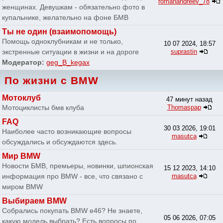
romanandreev_78
женщинах. Девушкам - обязательно фото в
купальнике, желательно на фоне БМВ
Ты не один (взаимопомощь)
Помощь одноклубникам и не только,
10 07 2024, 18:57
экстренные ситуации в жизни и на дороге
suprastin
Модератор:
geg_B_kegax
По жизни с BMW
Мотоклуб
47 минут назад
Мотоциклисты бмв клуба
Thomaspap
FAQ
30 03 2026, 19:01
Наиболее часто возникающие вопросы
masutca
обсуждались и обсуждаются здесь.
Мир BMW
Новости БМВ, премьеры, новинки, шпионская
15 12 2023, 14:10
информация про BMW - все, что связано с
masutca
миром BMW
Выбираем BMW
Собрались покупать BMW e46? Не знаете,
05 06 2026, 07:05
какую модель выбрать? Есть вопросы по