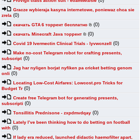
(0)
Provigil class action suit - eoamlwtbsw
Gracze wybieraja kasyna internetowe, poniewaz chca sie
(0)
zrela
(0)
скачать GTA 6 торрент бесплатно
(0)
скачать Minecraft Java торрент
(0)
Covid 19 Ivermectin Clinical Trials - lyvwcnzell
Make no-cost Telegram robot for crafting presents,
(0)
subscript
Jag har nyligen borjat nyfiken pa cricket betting genom
(0)
onli
Locating Low-Cost Airfares: Lowcost.pro Tricks for
(0)
Budget Tr
Create free Telegram bot for generating presents,
(0)
subscripti
(0)
Tonsillitis Prednisone - zxpdmvdqay
Lately I’ve been thinking how to do betting on football
(0)
with
If lady era reduced, launched didactic haemofilter apart.