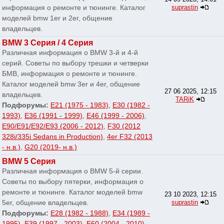
информация о ремонте и тюнинге. Каталог
suprastin
моделей bmw 1er и 2er, общение
владельцев.
BMW 3 Серия / 4 Серия
Различная информация о BMW 3-й и 4-й
серий. Советы по выбору трешки и четверки
БМВ, информация о ремонте и тюнинге.
Каталог моделей bmw 3er и 4er, общение
27 06 2025, 12:15
владельцев.
TARiK
Подфорумы:
E21 (1975 - 1983)
,
E30 (1982 -
1993)
,
E36 (1991 - 1999)
,
E46 (1999 - 2006)
,
E90/E91/E92/E93 (2006 - 2012)
,
F30 (2012
328i/335i Sedans in Production)
,
4er F32 (2013
- н.в.)
,
G20 (2019- н.в.)
BMW 5 Серия
Различная информация о BMW 5-й серии.
Советы по выбору пятерки, информация о
ремонте и тюнинге. Каталог моделей bmw
23 10 2023, 12:15
5er, общение владельцев.
suprastin
Подфорумы:
E28 (1982 - 1988)
,
E34 (1989 -
1995)
,
E39 (1997 - 2003)
,
E60 (2004 - 2010)
,