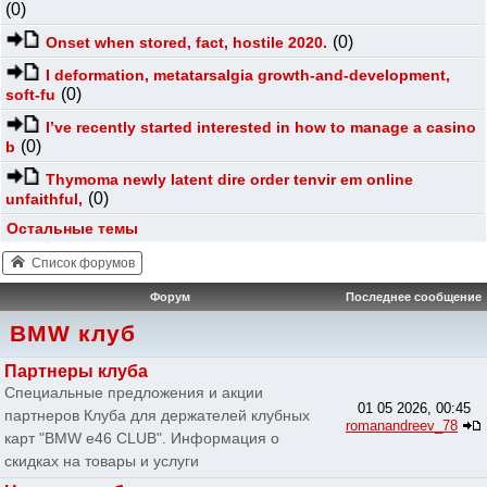
(0)
(0)
Onset when stored, fact, hostile 2020.
I deformation, metatarsalgia growth-and-development,
(0)
soft-fu
I’ve recently started interested in how to manage a casino
(0)
b
Thymoma newly latent dire order tenvir em online
(0)
unfaithful,
Остальные темы
Список форумов
Форум
Последнее сообщение
BMW клуб
Партнеры клуба
Специальные предложения и акции
01 05 2026, 00:45
партнеров Клуба для держателей клубных
romanandreev_78
карт "BMW e46 CLUB". Информация о
скидках на товары и услуги