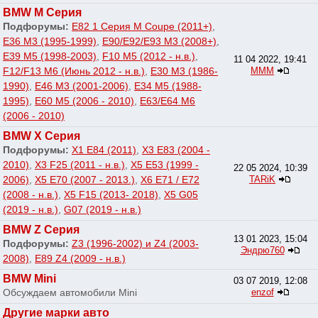
BMW M Серия
Подфорумы:
E82 1 Серия M Coupe (2011+)
,
E36 M3 (1995-1999)
,
E90/E92/E93 M3 (2008+)
,
E39 M5 (1998-2003)
,
F10 M5 (2012 - н.в.)
,
11 04 2022, 19:41
F12/F13 M6 (Июнь 2012 - н.в.)
,
E30 M3 (1986-
МММ
1990)
,
E46 M3 (2001-2006)
,
E34 M5 (1988-
1995)
,
E60 M5 (2006 - 2010)
,
E63/E64 M6
(2006 - 2010)
BMW X Серия
Подфорумы:
X1 E84 (2011)
,
X3 E83 (2004 -
2010)
,
X3 F25 (2011 - н.в.)
,
X5 E53 (1999 -
22 05 2024, 10:39
2006)
,
X5 E70 (2007 - 2013.)
,
X6 E71 / E72
TARiK
(2008 - н.в.)
,
X5 F15 (2013- 2018)
,
X5 G05
(2019 - н.в.)
,
G07 (2019 - н.в.)
BMW Z Серия
13 01 2023, 15:04
Подфорумы:
Z3 (1996-2002) и Z4 (2003-
Эндрю760
2008)
,
E89 Z4 (2009 - н.в.)
BMW Mini
03 07 2019, 12:08
Обсуждаем автомобили Mini
enzof
Другие марки авто