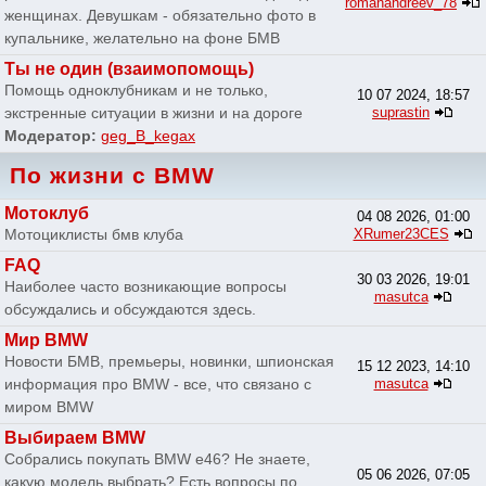
romanandreev_78
женщинах. Девушкам - обязательно фото в
купальнике, желательно на фоне БМВ
Ты не один (взаимопомощь)
Помощь одноклубникам и не только,
10 07 2024, 18:57
экстренные ситуации в жизни и на дороге
suprastin
Модератор:
geg_B_kegax
По жизни с BMW
Мотоклуб
04 08 2026, 01:00
Мотоциклисты бмв клуба
XRumer23CES
FAQ
30 03 2026, 19:01
Наиболее часто возникающие вопросы
masutca
обсуждались и обсуждаются здесь.
Мир BMW
Новости БМВ, премьеры, новинки, шпионская
15 12 2023, 14:10
информация про BMW - все, что связано с
masutca
миром BMW
Выбираем BMW
Собрались покупать BMW e46? Не знаете,
05 06 2026, 07:05
какую модель выбрать? Есть вопросы по