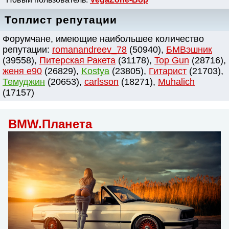
Топлист репутации
Форумчане, имеющие наибольшее количество
репутации:
romanandreev_78
(50940),
БМВэшник
(39558),
Питерская Ракета
(31178),
Top Gun
(28716),
женя e90
(26829),
Kostya
(23805),
Гитарист
(21703),
Темуджин
(20653),
сarlsson
(18271),
Muhalich
(17157)
BMW.Планета