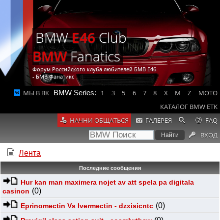
BMW
E46
Club
BMW
Fanatics
Форум Российского клуба любителей БМВ Е46
- БМВ Фанатикс
МЫ В ВК
BMW Series:
1
3
5
6
7
8
X
M
Z
MOTO
КАТАЛОГ BMW ETK
НАЧНИ ОБЩАТЬСЯ
ГАЛЕРЕЯ
FAQ
ВХОД
Лента
Последние сообщения
Hur kan man maximera nojet av att spela pa digitala
(0)
casinon
(0)
Eprinomectin Vs Ivermectin - dzxisicntc