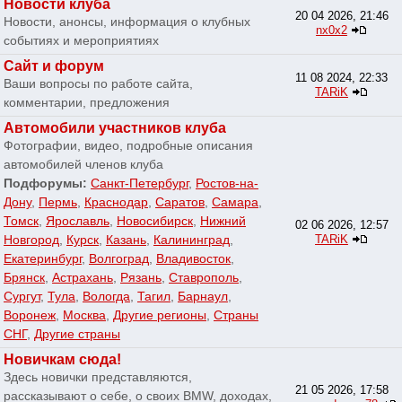
Новости клуба
20 04 2026, 21:46
Новости, анонсы, информация о клубных
nx0x2
событиях и мероприятиях
Сайт и форум
11 08 2024, 22:33
Ваши вопросы по работе сайта,
TARiK
комментарии, предложения
Автомобили участников клуба
Фотографии, видео, подробные описания
автомобилей членов клуба
Подфорумы:
Санкт-Петербург
,
Ростов-на-
Дону
,
Пермь
,
Краснодар
,
Саратов
,
Самара
,
Томск
,
Ярославль
,
Новосибирск
,
Нижний
02 06 2026, 12:57
Новгород
,
Курск
,
Казань
,
Калининград
,
TARiK
Екатеринбург
,
Волгоград
,
Владивосток
,
Брянск
,
Астрахань
,
Рязань
,
Ставрополь
,
Сургут
,
Тула
,
Вологда
,
Тагил
,
Барнаул
,
Воронеж
,
Москва
,
Другие регионы
,
Страны
СНГ
,
Другие страны
Новичкам сюда!
Здесь новички представляются,
21 05 2026, 17:58
рассказывают о себе, о своих BMW, доходах,