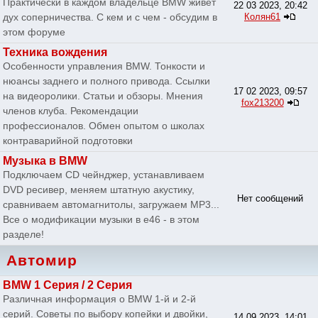
Практически в каждом владельце BMW живет
22 03 2023, 20:42
дух соперничества. С кем и с чем - обсудим в
Колян61
этом форуме
Техника вождения
Особенности управления BMW. Тонкости и
нюансы заднего и полного привода. Ссылки
17 02 2023, 09:57
на видеоролики. Статьи и обзоры. Мнения
fox213200
членов клуба. Рекомендации
профессионалов. Обмен опытом о школах
контраварийной подготовки
Музыка в BMW
Подключаем CD чейнджер, устанавливаем
DVD ресивер, меняем штатную акустику,
Нет сообщений
сравниваем автомагнитолы, загружаем MP3...
Все о модификации музыки в e46 - в этом
разделе!
Автомир
BMW 1 Серия / 2 Серия
Различная информация о BMW 1-й и 2-й
серий. Советы по выбору копейки и двойки,
14 09 2023, 14:01