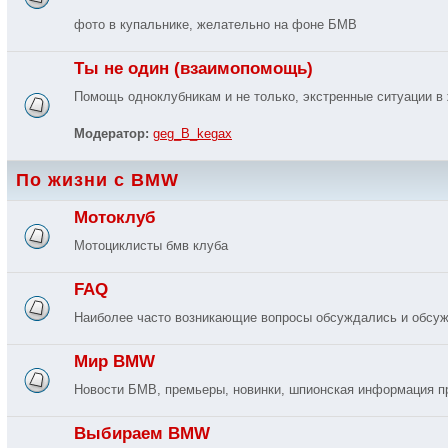
фото в купальнике, желательно на фоне БМВ
Ты не один (взаимопомощь)
Помощь одноклубникам и не только, экстренные ситуации в 
Модератор:
geg_B_kegax
По жизни с BMW
Мотоклуб
Мотоциклисты бмв клуба
FAQ
Наиболее часто возникающие вопросы обсуждались и обсуж
Мир BMW
Новости БМВ, премьеры, новинки, шпионская информация п
Выбираем BMW