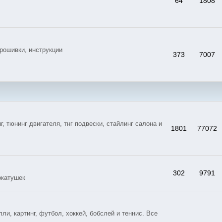
64
1808
рошивки, инструкции
373
7007
тюнинг двигателя, тнг подвески, стайлинг салона и
1801
77072
302
9791
окатушек
и, картинг, футбол, хоккей, бобслей и теннис. Все