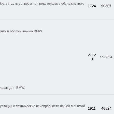
брать? Есть вопросы по предстоящему обслуживанию
1724
90307
монту и обслуживанию BMW.
2772
593894
9
суарам для BMW.
уатации и технические неисправности нашей любимой
1911
46524