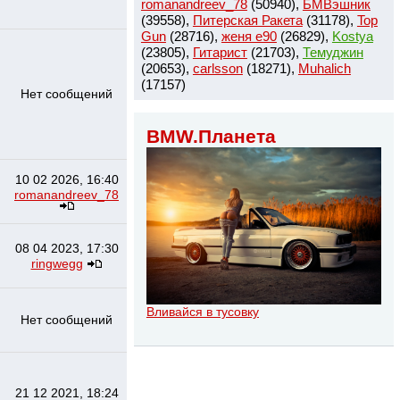
romanandreev_78
(50940),
БМВэшник
(39558),
Питерская Ракета
(31178),
Top
Gun
(28716),
женя e90
(26829),
Kostya
(23805),
Гитарист
(21703),
Темуджин
(20653),
сarlsson
(18271),
Muhalich
(17157)
Нет сообщений
BMW.Планета
10 02 2026, 16:40
romanandreev_78
08 04 2023, 17:30
ringwegg
Вливайся в тусовку
Нет сообщений
21 12 2021, 18:24