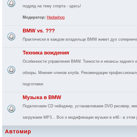
подряд на тему спорта - здесь!
Модератор:
Hedgehog
BMW vs. ???
Практически в каждом владельце BMW живет дух соперничес
Техника вождения
Особенности управления BMW. Тонкости и нюансы заднего и
обзоры. Мнения членов клуба. Рекомендации профессионал
подготовки
Музыка в BMW
Подключаем CD чейнджер, устанавливаем DVD ресивер, мен
загружаем MP3... Все о модификации музыки в e46 - в этом 
Автомир