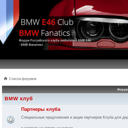
BMW
E46
Club
BMW
Fanatics
Форум Российского клуба любителей БМВ Е46
- БМВ Фанатикс
Список форумов
Форум
BMW клуб
Партнеры клуба
Специальные предложения и акции партнеров Клуба для д
о скидках на товары и услуги