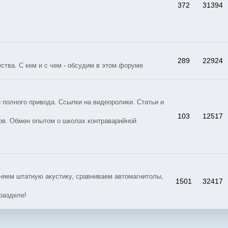
372
31394
289
22924
тва. С кем и с чем - обсудим в этом форуме
 полного привода. Ссылки на видеоролики. Статьи и
103
12517
ов. Обмен опытом о школах контраварийной
яем штатную акустику, сравниваем автомагнитолы,
1501
32417
разделе!