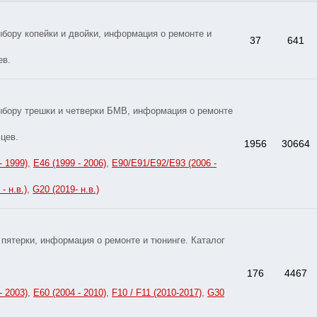
бору копейки и двойки, информация о ремонте и
37
641
ев.
ыбору трешки и четверки БМВ, информация о ремонте
цев.
1956
30664
- 1999)
,
E46 (1999 - 2006)
,
E90/E91/E92/E93 (2006 -
- н.в.)
,
G20 (2019- н.в.)
пятерки, информация о ремонте и тюнинге. Каталог
176
4467
- 2003)
,
E60 (2004 - 2010)
,
F10 / F11 (2010-2017)
,
G30