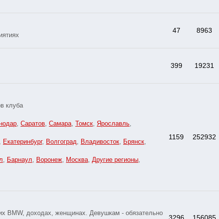
47
8963
иятиях
399
19231
в клуба
нодар
,
Саратов
,
Самара
,
Томск
,
Ярославль
,
1159
252932
,
Екатеринбург
,
Волгоград
,
Владивосток
,
Брянск
,
л
,
Барнаул
,
Воронеж
,
Москва
,
Другие регионы
,
оих BMW, доходах, женщинах. Девушкам - обязательно
3296
156085