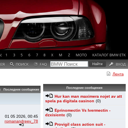
:
1
3
5
6
7
8
X
M
Z
MOTO
КАТАЛОГ BMW ETK
РЕЯ
ПОИСК
FAQ
ВХОД
Лента
Последние сообщения
й
Последнее сообщение
Hur kan man maximera nojet av att
spela pa digitala casinon
(0)
Eprinomectin Vs Ivermectin -
dzxisicntc
(0)
01 05 2026, 00:45
romanandreev_78
Provigil class action suit -