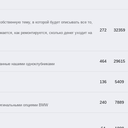
ственную тему, в которой будет описывать все то,
272
32359
мается, как ремонтируется, сколько денег уходит на
464
29615
данные нашими одноклубниками
136
5409
240
7889
ригинальными опциями BMW