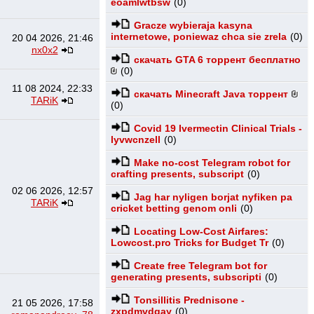
eoamlwtbsw
(0)
Gracze wybieraja kasyna
internetowe, poniewaz chca sie zrela
(0)
20 04 2026, 21:46
nx0x2
скачать GTA 6 торрент бесплатно
(0)
11 08 2024, 22:33
скачать Minecraft Java торрент
TARiK
(0)
Covid 19 Ivermectin Clinical Trials -
lyvwcnzell
(0)
Make no-cost Telegram robot for
crafting presents, subscript
(0)
02 06 2026, 12:57
Jag har nyligen borjat nyfiken pa
TARiK
cricket betting genom onli
(0)
Locating Low-Cost Airfares:
Lowcost.pro Tricks for Budget Tr
(0)
Create free Telegram bot for
generating presents, subscripti
(0)
Tonsillitis Prednisone -
21 05 2026, 17:58
zxpdmvdqay
(0)