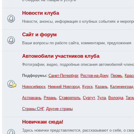
Новости клуба
Новости, анонсы, информация о клубных событиях и меропр
Сайт и форум
Ваши вопросы по работе сайта, комментарии, предложения
Автомобили участников клуба
Фотографии, видео, подробные описания автомобилей члено
Подфорумы:
Санкт-Петербург
,
Ростов-на-Дону
,
Пермь
,
Крас
Новосибирск
,
Нижний Новгород
,
Курск
,
Казань
,
Калининград
Астрахань
,
Рязань
,
Ставрополь
,
Сургут
,
Тула
,
Вологда
,
Таги
Страны СНГ
,
Другие страны
Новичкам сюда!
Здесь новички представляются, рассказывают о себе, о св