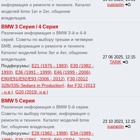
информация о ремонте и тюнинге. Каталог
suprastin
моделей bmw 1er и 2er, общение
владельцев.
BMW 3 Серия / 4 Серия
Различная информация о BMW 3-й и 4-й
серий. Советы по выбору трешки и четверки
БМВ, информация о ремонте и тюнинге.
Каталог моделей bmw 3er и 4er, общение
27 06 2025, 12:15
владельцев.
TARiK
Подфорумы:
E21 (1975 - 1983)
,
E30 (1982 -
1993)
,
E36 (1991 - 1999)
,
E46 (1999 - 2006)
,
E90/E91/E92/E93 (2006 - 2012)
,
F30 (2012
328i/335i Sedans in Production)
,
4er F32 (2013
- н.в.)
,
G20 (2019- н.в.)
BMW 5 Серия
Различная информация о BMW 5-й серии.
Советы по выбору пятерки, информация о
ремонте и тюнинге. Каталог моделей bmw
23 10 2023, 12:15
5er, общение владельцев.
suprastin
Подфорумы:
E28 (1982 - 1988)
,
E34 (1989 -
1995)
,
E39 (1997 - 2003)
,
E60 (2004 - 2010)
,