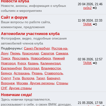
Новости клуба
20 04 2026, 21:46
Новости, анонсы, информация о клубных
nx0x2
событиях и мероприятиях
Сайт и форум
11 08 2024, 22:33
Ваши вопросы по работе сайта,
TARiK
комментарии, предложения
Автомобили участников клуба
Фотографии, видео, подробные описания
автомобилей членов клуба
Подфорумы:
Санкт-Петербург
,
Ростов-на-
Дону
,
Пермь
,
Краснодар
,
Саратов
,
Самара
,
Томск
,
Ярославль
,
Новосибирск
,
Нижний
02 06 2026, 12:57
Новгород
,
Курск
,
Казань
,
Калининград
,
TARiK
Екатеринбург
,
Волгоград
,
Владивосток
,
Брянск
,
Астрахань
,
Рязань
,
Ставрополь
,
Сургут
,
Тула
,
Вологда
,
Тагил
,
Барнаул
,
Воронеж
,
Москва
,
Другие регионы
,
Страны
СНГ
,
Другие страны
Новичкам сюда!
Здесь новички представляются,
21 05 2026, 17:58
рассказывают о себе, о своих BMW, доходах,