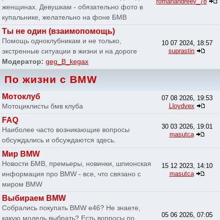
romanandreev_78
женщинах. Девушкам - обязательно фото в
купальнике, желательно на фоне БМВ
Ты не один (взаимопомощь)
Помощь одноклубникам и не только,
10 07 2024, 18:57
экстренные ситуации в жизни и на дороге
suprastin
Модератор:
geg_B_kegax
По жизни с BMW
Мотоклуб
07 08 2026, 19:53
Мотоциклисты бмв клуба
Lloydvex
FAQ
30 03 2026, 19:01
Наиболее часто возникающие вопросы
masutca
обсуждались и обсуждаются здесь.
Мир BMW
Новости БМВ, премьеры, новинки, шпионская
15 12 2023, 14:10
информация про BMW - все, что связано с
masutca
миром BMW
Выбираем BMW
Собрались покупать BMW e46? Не знаете,
05 06 2026, 07:05
какую модель выбрать? Есть вопросы по