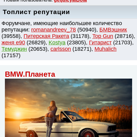
Топлист репутации
Форумчане, имеющие наибольшее количество
репутации:
romanandreev_78
(50940),
БМВэшник
(39558),
Питерская Ракета
(31178),
Top Gun
(28716),
женя e90
(26829),
Kostya
(23805),
Гитарист
(21703),
Темуджин
(20653),
сarlsson
(18271),
Muhalich
(17157)
BMW.Планета