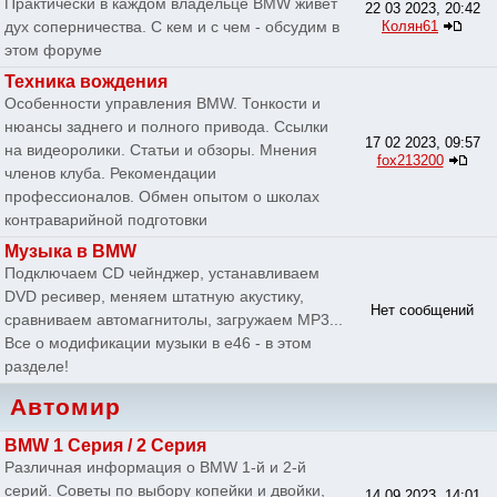
Практически в каждом владельце BMW живет
22 03 2023, 20:42
дух соперничества. С кем и с чем - обсудим в
Колян61
этом форуме
Техника вождения
Особенности управления BMW. Тонкости и
нюансы заднего и полного привода. Ссылки
17 02 2023, 09:57
на видеоролики. Статьи и обзоры. Мнения
fox213200
членов клуба. Рекомендации
профессионалов. Обмен опытом о школах
контраварийной подготовки
Музыка в BMW
Подключаем CD чейнджер, устанавливаем
DVD ресивер, меняем штатную акустику,
Нет сообщений
сравниваем автомагнитолы, загружаем MP3...
Все о модификации музыки в e46 - в этом
разделе!
Автомир
BMW 1 Серия / 2 Серия
Различная информация о BMW 1-й и 2-й
серий. Советы по выбору копейки и двойки,
14 09 2023, 14:01