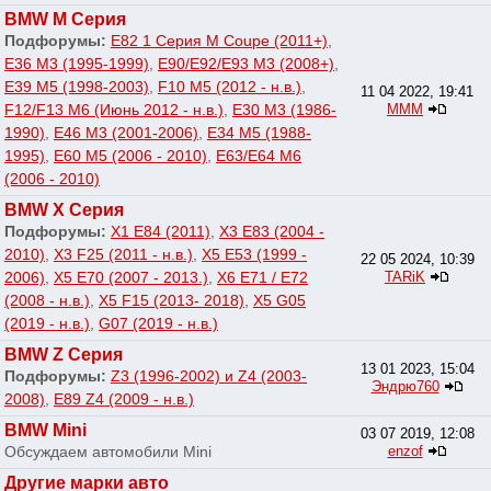
BMW M Серия
Подфорумы:
E82 1 Серия M Coupe (2011+)
,
E36 M3 (1995-1999)
,
E90/E92/E93 M3 (2008+)
,
E39 M5 (1998-2003)
,
F10 M5 (2012 - н.в.)
,
11 04 2022, 19:41
F12/F13 M6 (Июнь 2012 - н.в.)
,
E30 M3 (1986-
МММ
1990)
,
E46 M3 (2001-2006)
,
E34 M5 (1988-
1995)
,
E60 M5 (2006 - 2010)
,
E63/E64 M6
(2006 - 2010)
BMW X Серия
Подфорумы:
X1 E84 (2011)
,
X3 E83 (2004 -
2010)
,
X3 F25 (2011 - н.в.)
,
X5 E53 (1999 -
22 05 2024, 10:39
2006)
,
X5 E70 (2007 - 2013.)
,
X6 E71 / E72
TARiK
(2008 - н.в.)
,
X5 F15 (2013- 2018)
,
X5 G05
(2019 - н.в.)
,
G07 (2019 - н.в.)
BMW Z Серия
13 01 2023, 15:04
Подфорумы:
Z3 (1996-2002) и Z4 (2003-
Эндрю760
2008)
,
E89 Z4 (2009 - н.в.)
BMW Mini
03 07 2019, 12:08
Обсуждаем автомобили Mini
enzof
Другие марки авто