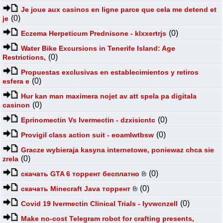
Je joue aux casinos en ligne parce que cela me detend et
(0)
je
(0)
Eczema Herpeticum Prednisone - klxxertrjs
Water Bike Excursions in Tenerife Island: Age
(0)
Restrictions,
Propuestas exclusivas en establecimientos y retiros
(0)
esfera e
Hur kan man maximera nojet av att spela pa digitala
(0)
casinon
(0)
Eprinomectin Vs Ivermectin - dzxisicntc
(0)
Provigil class action suit - eoamlwtbsw
Gracze wybieraja kasyna internetowe, poniewaz chca sie
(0)
zrela
(0)
скачать GTA 6 торрент бесплатно
(0)
скачать Minecraft Java торрент
(0)
Covid 19 Ivermectin Clinical Trials - lyvwcnzell
Make no-cost Telegram robot for crafting presents,