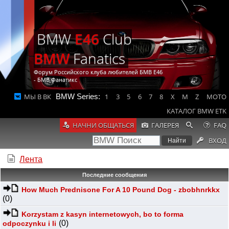
BMW
E46
Club
BMW
Fanatics
Форум Российского клуба любителей БМВ Е46
- БМВ Фанатикс
МЫ В ВК
BMW Series:
1
3
5
6
7
8
X
M
Z
MOTO
КАТАЛОГ BMW ETK
НАЧНИ ОБЩАТЬСЯ
ГАЛЕРЕЯ
FAQ
ВХОД
Лента
Последние сообщения
How Much Prednisone For A 10 Pound Dog - zbobhnrkkx
(0)
Korzystam z kasyn internetowych, bo to forma
(0)
odpoczynku i li