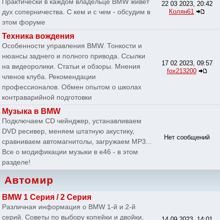
Практически в каждом владельце BMW живет
22 03 2023, 20:42
дух соперничества. С кем и с чем - обсудим в
Колян61
этом форуме
Техника вождения
Особенности управления BMW. Тонкости и
нюансы заднего и полного привода. Ссылки
17 02 2023, 09:57
на видеоролики. Статьи и обзоры. Мнения
fox213200
членов клуба. Рекомендации
профессионалов. Обмен опытом о школах
контраварийной подготовки
Музыка в BMW
Подключаем CD чейнджер, устанавливаем
DVD ресивер, меняем штатную акустику,
Нет сообщений
сравниваем автомагнитолы, загружаем MP3...
Все о модификации музыки в e46 - в этом
разделе!
Автомир
BMW 1 Серия / 2 Серия
Различная информация о BMW 1-й и 2-й
серий. Советы по выбору копейки и двойки,
14 09 2023, 14:01