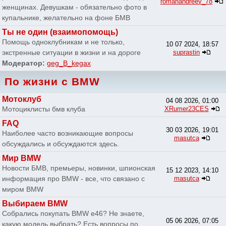
romanandreev_78
женщинах. Девушкам - обязательно фото в
купальнике, желательно на фоне БМВ
Ты не один (взаимопомощь)
Помощь одноклубникам и не только,
10 07 2024, 18:57
экстренные ситуации в жизни и на дороге
suprastin
Модератор:
geg_B_kegax
По жизни с BMW
Мотоклуб
04 08 2026, 01:00
Мотоциклисты бмв клуба
XRumer23CES
FAQ
30 03 2026, 19:01
Наиболее часто возникающие вопросы
masutca
обсуждались и обсуждаются здесь.
Мир BMW
Новости БМВ, премьеры, новинки, шпионская
15 12 2023, 14:10
информация про BMW - все, что связано с
masutca
миром BMW
Выбираем BMW
Собрались покупать BMW e46? Не знаете,
05 06 2026, 07:05
какую модель выбрать? Есть вопросы по