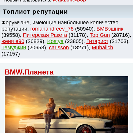
Топлист репутации
Форумчане, имеющие наибольшее количество
репутации:
romanandreev_78
(50940),
БМВэшник
(39558),
Питерская Ракета
(31178),
Top Gun
(28716),
женя e90
(26829),
Kostya
(23805),
Гитарист
(21703),
Темуджин
(20653),
сarlsson
(18271),
Muhalich
(17157)
BMW.Планета