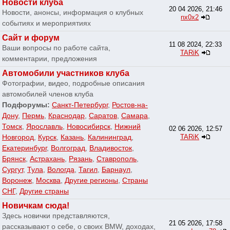
Новости клуба
20 04 2026, 21:46
Новости, анонсы, информация о клубных
nx0x2
событиях и мероприятиях
Сайт и форум
11 08 2024, 22:33
Ваши вопросы по работе сайта,
TARiK
комментарии, предложения
Автомобили участников клуба
Фотографии, видео, подробные описания
автомобилей членов клуба
Подфорумы:
Санкт-Петербург
,
Ростов-на-
Дону
,
Пермь
,
Краснодар
,
Саратов
,
Самара
,
Томск
,
Ярославль
,
Новосибирск
,
Нижний
02 06 2026, 12:57
Новгород
,
Курск
,
Казань
,
Калининград
,
TARiK
Екатеринбург
,
Волгоград
,
Владивосток
,
Брянск
,
Астрахань
,
Рязань
,
Ставрополь
,
Сургут
,
Тула
,
Вологда
,
Тагил
,
Барнаул
,
Воронеж
,
Москва
,
Другие регионы
,
Страны
СНГ
,
Другие страны
Новичкам сюда!
Здесь новички представляются,
21 05 2026, 17:58
рассказывают о себе, о своих BMW, доходах,