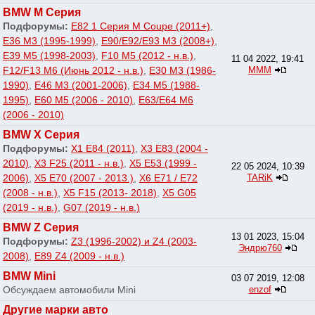
BMW M Серия
Подфорумы:
E82 1 Серия M Coupe (2011+)
,
E36 M3 (1995-1999)
,
E90/E92/E93 M3 (2008+)
,
E39 M5 (1998-2003)
,
F10 M5 (2012 - н.в.)
,
11 04 2022, 19:41
F12/F13 M6 (Июнь 2012 - н.в.)
,
E30 M3 (1986-
МММ
1990)
,
E46 M3 (2001-2006)
,
E34 M5 (1988-
1995)
,
E60 M5 (2006 - 2010)
,
E63/E64 M6
(2006 - 2010)
BMW X Серия
Подфорумы:
X1 E84 (2011)
,
X3 E83 (2004 -
2010)
,
X3 F25 (2011 - н.в.)
,
X5 E53 (1999 -
22 05 2024, 10:39
2006)
,
X5 E70 (2007 - 2013.)
,
X6 E71 / E72
TARiK
(2008 - н.в.)
,
X5 F15 (2013- 2018)
,
X5 G05
(2019 - н.в.)
,
G07 (2019 - н.в.)
BMW Z Серия
13 01 2023, 15:04
Подфорумы:
Z3 (1996-2002) и Z4 (2003-
Эндрю760
2008)
,
E89 Z4 (2009 - н.в.)
BMW Mini
03 07 2019, 12:08
Обсуждаем автомобили Mini
enzof
Другие марки авто