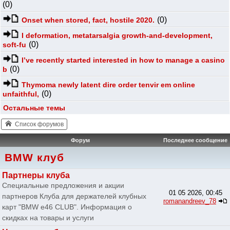
(0)
(0)
Onset when stored, fact, hostile 2020.
I deformation, metatarsalgia growth-and-development,
(0)
soft-fu
I’ve recently started interested in how to manage a casino
(0)
b
Thymoma newly latent dire order tenvir em online
(0)
unfaithful,
Остальные темы
Список форумов
Форум
Последнее сообщение
BMW клуб
Партнеры клуба
Специальные предложения и акции
01 05 2026, 00:45
партнеров Клуба для держателей клубных
romanandreev_78
карт "BMW e46 CLUB". Информация о
скидках на товары и услуги