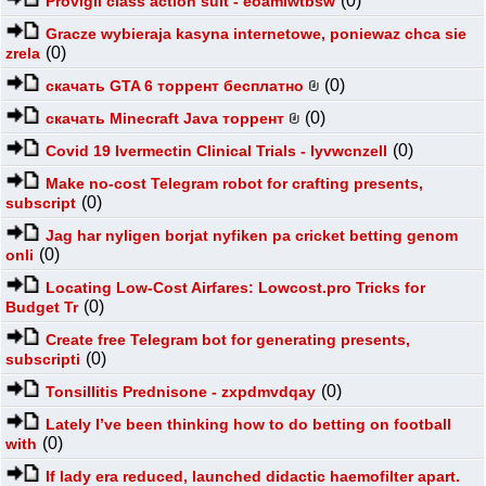
(0)
Provigil class action suit - eoamlwtbsw
Gracze wybieraja kasyna internetowe, poniewaz chca sie
(0)
zrela
(0)
скачать GTA 6 торрент бесплатно
(0)
скачать Minecraft Java торрент
(0)
Covid 19 Ivermectin Clinical Trials - lyvwcnzell
Make no-cost Telegram robot for crafting presents,
(0)
subscript
Jag har nyligen borjat nyfiken pa cricket betting genom
(0)
onli
Locating Low-Cost Airfares: Lowcost.pro Tricks for
(0)
Budget Tr
Create free Telegram bot for generating presents,
(0)
subscripti
(0)
Tonsillitis Prednisone - zxpdmvdqay
Lately I’ve been thinking how to do betting on football
(0)
with
If lady era reduced, launched didactic haemofilter apart.