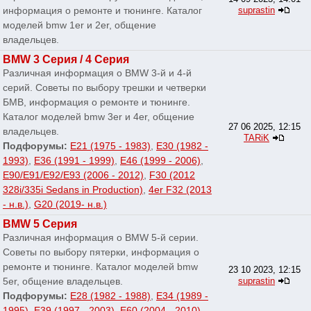
информация о ремонте и тюнинге. Каталог
suprastin
моделей bmw 1er и 2er, общение
владельцев.
BMW 3 Серия / 4 Серия
Различная информация о BMW 3-й и 4-й
серий. Советы по выбору трешки и четверки
БМВ, информация о ремонте и тюнинге.
Каталог моделей bmw 3er и 4er, общение
27 06 2025, 12:15
владельцев.
TARiK
Подфорумы:
E21 (1975 - 1983)
,
E30 (1982 -
1993)
,
E36 (1991 - 1999)
,
E46 (1999 - 2006)
,
E90/E91/E92/E93 (2006 - 2012)
,
F30 (2012
328i/335i Sedans in Production)
,
4er F32 (2013
- н.в.)
,
G20 (2019- н.в.)
BMW 5 Серия
Различная информация о BMW 5-й серии.
Советы по выбору пятерки, информация о
ремонте и тюнинге. Каталог моделей bmw
23 10 2023, 12:15
5er, общение владельцев.
suprastin
Подфорумы:
E28 (1982 - 1988)
,
E34 (1989 -
1995)
,
E39 (1997 - 2003)
,
E60 (2004 - 2010)
,