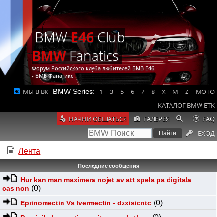
BMW
E46
Club
BMW
Fanatics
Форум Российского клуба любителей БМВ Е46
- БМВ Фанатикс
МЫ В ВК
BMW Series:
1
3
5
6
7
8
X
M
Z
MOTO
КАТАЛОГ BMW ETK
НАЧНИ ОБЩАТЬСЯ
ГАЛЕРЕЯ
FAQ
ВХОД
Лента
Последние сообщения
Hur kan man maximera nojet av att spela pa digitala
(0)
casinon
(0)
Eprinomectin Vs Ivermectin - dzxisicntc