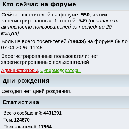
Кто сейчас на форуме
Сейчас посетителей на форуме:
550
, из них
зарегистрированных: 1, гостей: 549
(основано на
активности пользователей за последние 20
минут)
Больше всего посетителей (
19643
) на форуме было
07 04 2026, 11:45
Зарегистрированные пользователи: нет
зарегистрированных пользователей
Администраторы
,
Супермодераторы
Дни рождения
Сегодня нет Дней рождения.
Статистика
Всего сообщений:
4431391
Тем:
124670
Пользователей:
17964