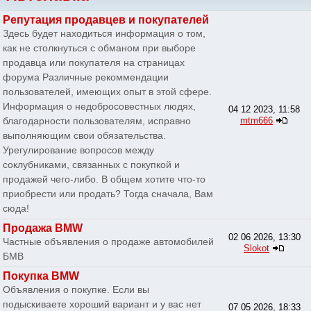
Репутация продавцев и покупателей
Здесь будет находиться информация о том,
как не столкнуться с обманом при выборе
продавца или покупателя на страницах
форума Различные рекоммендации
пользователей, имеющих опыт в этой сфере.
Информация о недобросовестных людях,
04 12 2023, 11:58
благодарности пользователям, исправно
mtm666
выполняющим свои обязательства.
Урегулирование вопросов между
соклубниками, связанных с покупкой и
продажей чего-либо. В общем хотите что-то
приобрести или продать? Тогда сначала, Вам
сюда!
Продажа BMW
02 06 2026, 13:30
Частные объявления о продаже автомобилей
Slokot
БМВ
Покупка BMW
Объявления о покупке. Если вы
подыскиваете хороший вариант и у вас нет
07 05 2026, 18:33