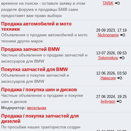
времени на поиски - оставьте заявку в этом
TARiK
разделе форума и продавцы БМВ сами
предоставят вам право выбора
Продажа автомобилей и мото
техники
29 09 2023, 17:19
Объявления о продаже автомобилей и мото
Nicknoname
техники других марок
Продажа запчастей BMW
13 07 2026, 09:53
Частные объявления о продаже запчастей и
Solomnikov
аксессуаров для BMW
Покупка запчастей для BMW
12 06 2026, 03:50
Объявления о покупке запчастей и
Hatecore
аксессуаров для BMW
Продажа / покупка шин и дисков
Частные объявления о продаже и покупке
27 06 2024, 19:25
шин и дисков
bybygon
Модератор:
весельчак
Продажа / покупка запчастей для
дизелей
По просьбам наших трактористов создан