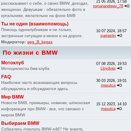
21 05 2026, 17:58
рассказывают о себе, о своих BMW, доходах,
romanandreev_78
женщинах. Девушкам - обязательно фото в
купальнике, желательно на фоне БМВ
Ты не один (взаимопомощь)
Помощь одноклубникам и не только,
10 07 2024, 18:57
экстренные ситуации в жизни и на дороге
suprastin
Модератор:
geg_B_kegax
По жизни с BMW
Мотоклуб
07 08 2026, 19:53
Мотоциклисты бмв клуба
Lloydvex
FAQ
30 03 2026, 19:01
Наиболее часто возникающие вопросы
masutca
обсуждались и обсуждаются здесь.
Мир BMW
Новости БМВ, премьеры, новинки, шпионская
15 12 2023, 14:10
информация про BMW - все, что связано с
masutca
миром BMW
Выбираем BMW
Собрались покупать BMW e46? Не знаете,