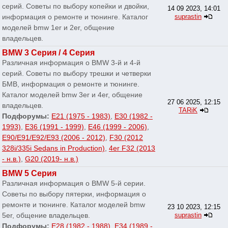
серий. Советы по выбору копейки и двойки,
14 09 2023, 14:01
информация о ремонте и тюнинге. Каталог
suprastin
моделей bmw 1er и 2er, общение
владельцев.
BMW 3 Серия / 4 Серия
Различная информация о BMW 3-й и 4-й
серий. Советы по выбору трешки и четверки
БМВ, информация о ремонте и тюнинге.
Каталог моделей bmw 3er и 4er, общение
27 06 2025, 12:15
владельцев.
TARiK
Подфорумы:
E21 (1975 - 1983)
,
E30 (1982 -
1993)
,
E36 (1991 - 1999)
,
E46 (1999 - 2006)
,
E90/E91/E92/E93 (2006 - 2012)
,
F30 (2012
328i/335i Sedans in Production)
,
4er F32 (2013
- н.в.)
,
G20 (2019- н.в.)
BMW 5 Серия
Различная информация о BMW 5-й серии.
Советы по выбору пятерки, информация о
ремонте и тюнинге. Каталог моделей bmw
23 10 2023, 12:15
5er, общение владельцев.
suprastin
Подфорумы:
E28 (1982 - 1988)
,
E34 (1989 -