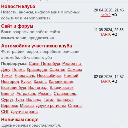
Новости клуба
20 04 2026, 21:46
Новости, анонсы, информация о клубных
nx0x2
событиях и мероприятиях
Сайт и форум
11 08 2024, 22:33
Ваши вопросы по работе сайта,
TARiK
комментарии, предложения
Автомобили участников клуба
Фотографии, видео, подробные описания
автомобилей членов клуба
Подфорумы:
Санкт-Петербург
,
Ростов-на-
Дону
,
Пермь
,
Краснодар
,
Саратов
,
Самара
,
Томск
,
Ярославль
,
Новосибирск
,
Нижний
02 06 2026, 12:57
Новгород
,
Курск
,
Казань
,
Калининград
,
TARiK
Екатеринбург
,
Волгоград
,
Владивосток
,
Брянск
,
Астрахань
,
Рязань
,
Ставрополь
,
Сургут
,
Тула
,
Вологда
,
Тагил
,
Барнаул
,
Воронеж
,
Москва
,
Другие регионы
,
Страны
СНГ
,
Другие страны
Новичкам сюда!
Здесь новички представляются,