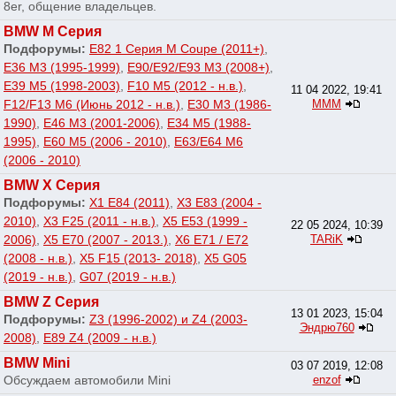
8er, общение владельцев.
BMW M Серия
Подфорумы:
E82 1 Серия M Coupe (2011+)
,
E36 M3 (1995-1999)
,
E90/E92/E93 M3 (2008+)
,
E39 M5 (1998-2003)
,
F10 M5 (2012 - н.в.)
,
11 04 2022, 19:41
F12/F13 M6 (Июнь 2012 - н.в.)
,
E30 M3 (1986-
МММ
1990)
,
E46 M3 (2001-2006)
,
E34 M5 (1988-
1995)
,
E60 M5 (2006 - 2010)
,
E63/E64 M6
(2006 - 2010)
BMW X Серия
Подфорумы:
X1 E84 (2011)
,
X3 E83 (2004 -
2010)
,
X3 F25 (2011 - н.в.)
,
X5 E53 (1999 -
22 05 2024, 10:39
2006)
,
X5 E70 (2007 - 2013.)
,
X6 E71 / E72
TARiK
(2008 - н.в.)
,
X5 F15 (2013- 2018)
,
X5 G05
(2019 - н.в.)
,
G07 (2019 - н.в.)
BMW Z Серия
13 01 2023, 15:04
Подфорумы:
Z3 (1996-2002) и Z4 (2003-
Эндрю760
2008)
,
E89 Z4 (2009 - н.в.)
BMW Mini
03 07 2019, 12:08
Обсуждаем автомобили Mini
enzof