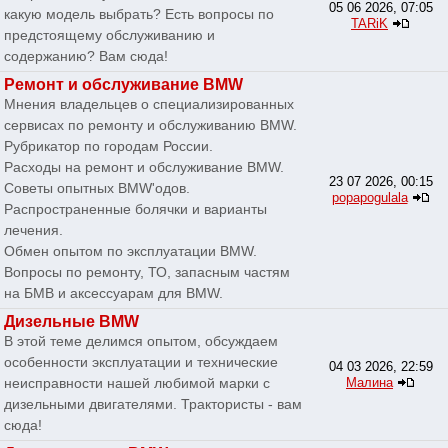
05 06 2026, 07:05
какую модель выбрать? Есть вопросы по
TARiK
предстоящему обслуживанию и
содержанию? Вам сюда!
Ремонт и обслуживание BMW
Мнения владельцев о специализированных
сервисах по ремонту и обслуживанию BMW.
Рубрикатор по городам России.
Расходы на ремонт и обслуживание BMW.
23 07 2026, 00:15
Советы опытных BMW'одов.
popapogulala
Распространенные болячки и варианты
лечения.
Обмен опытом по эксплуатации BMW.
Вопросы по ремонту, ТО, запасным частям
на БМВ и аксессуарам для BMW.
Дизельные BMW
В этой теме делимся опытом, обсуждаем
особенности эксплуатации и технические
04 03 2026, 22:59
неисправности нашей любимой марки с
Малина
дизельными двигателями. Трактористы - вам
сюда!