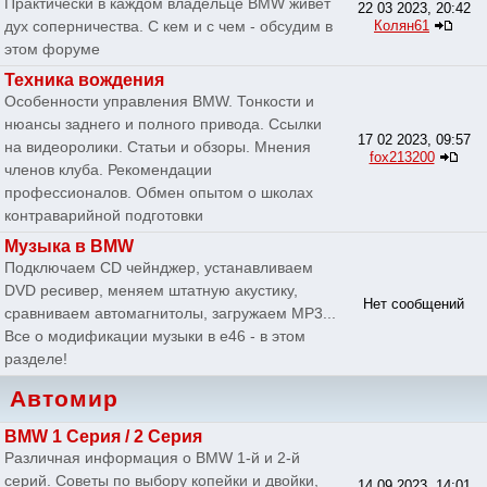
Практически в каждом владельце BMW живет
22 03 2023, 20:42
дух соперничества. С кем и с чем - обсудим в
Колян61
этом форуме
Техника вождения
Особенности управления BMW. Тонкости и
нюансы заднего и полного привода. Ссылки
17 02 2023, 09:57
на видеоролики. Статьи и обзоры. Мнения
fox213200
членов клуба. Рекомендации
профессионалов. Обмен опытом о школах
контраварийной подготовки
Музыка в BMW
Подключаем CD чейнджер, устанавливаем
DVD ресивер, меняем штатную акустику,
Нет сообщений
сравниваем автомагнитолы, загружаем MP3...
Все о модификации музыки в e46 - в этом
разделе!
Автомир
BMW 1 Серия / 2 Серия
Различная информация о BMW 1-й и 2-й
серий. Советы по выбору копейки и двойки,
14 09 2023, 14:01