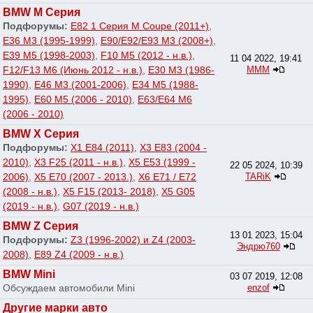
BMW M Серия
Подфорумы:
E82 1 Серия M Coupe (2011+)
,
E36 M3 (1995-1999)
,
E90/E92/E93 M3 (2008+)
,
E39 M5 (1998-2003)
,
F10 M5 (2012 - н.в.)
,
11 04 2022, 19:41
F12/F13 M6 (Июнь 2012 - н.в.)
,
E30 M3 (1986-
МММ
1990)
,
E46 M3 (2001-2006)
,
E34 M5 (1988-
1995)
,
E60 M5 (2006 - 2010)
,
E63/E64 M6
(2006 - 2010)
BMW X Серия
Подфорумы:
X1 E84 (2011)
,
X3 E83 (2004 -
2010)
,
X3 F25 (2011 - н.в.)
,
X5 E53 (1999 -
22 05 2024, 10:39
2006)
,
X5 E70 (2007 - 2013.)
,
X6 E71 / E72
TARiK
(2008 - н.в.)
,
X5 F15 (2013- 2018)
,
X5 G05
(2019 - н.в.)
,
G07 (2019 - н.в.)
BMW Z Серия
13 01 2023, 15:04
Подфорумы:
Z3 (1996-2002) и Z4 (2003-
Эндрю760
2008)
,
E89 Z4 (2009 - н.в.)
BMW Mini
03 07 2019, 12:08
Обсуждаем автомобили Mini
enzof
Другие марки авто