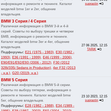
информация о ремонте и тюнинге. Каталог
suprastin
моделей bmw 1er и 2er, общение
владельцев.
BMW 3 Серия / 4 Серия
Различная информация о BMW 3-й и 4-й
серий. Советы по выбору трешки и четверки
БМВ, информация о ремонте и тюнинге.
Каталог моделей bmw 3er и 4er, общение
27 06 2025, 12:15
владельцев.
TARiK
Подфорумы:
E21 (1975 - 1983)
,
E30 (1982 -
1993)
,
E36 (1991 - 1999)
,
E46 (1999 - 2006)
,
E90/E91/E92/E93 (2006 - 2012)
,
F30 (2012
328i/335i Sedans in Production)
,
4er F32 (2013
- н.в.)
,
G20 (2019- н.в.)
BMW 5 Серия
Различная информация о BMW 5-й серии.
Советы по выбору пятерки, информация о
ремонте и тюнинге. Каталог моделей bmw
23 10 2023, 12:15
5er, общение владельцев.
suprastin
Подфорумы:
E28 (1982 - 1988)
,
E34 (1989 -
1995)
,
E39 (1997 - 2003)
,
E60 (2004 - 2010)
,