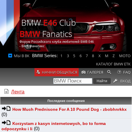
BMW
E46
Club
BMW
Fanatics
Форум Российского клуба любителей БМВ Е46
- БМВ Фанатикс
МЫ В ВК
BMW Series:
1
3
5
6
7
8
X
M
Z
MOTO
КАТАЛОГ BMW ETK
НАЧНИ ОБЩАТЬСЯ
ГАЛЕРЕЯ
FAQ
ВХОД
Лента
Последние сообщения
How Much Prednisone For A 10 Pound Dog - zbobhnrkkx
(0)
Korzystam z kasyn internetowych, bo to forma
(0)
odpoczynku i li