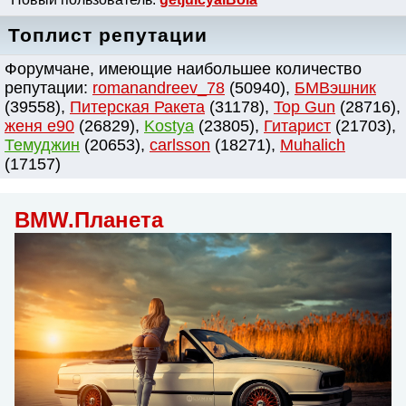
Топлист репутации
Форумчане, имеющие наибольшее количество
репутации:
romanandreev_78
(50940),
БМВэшник
(39558),
Питерская Ракета
(31178),
Top Gun
(28716),
женя e90
(26829),
Kostya
(23805),
Гитарист
(21703),
Темуджин
(20653),
сarlsson
(18271),
Muhalich
(17157)
BMW.Планета