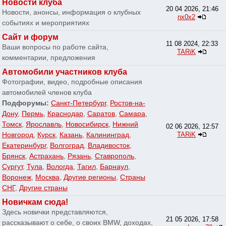
Новости клуба
20 04 2026, 21:46
Новости, анонсы, информация о клубных
nx0x2
событиях и мероприятиях
Сайт и форум
11 08 2024, 22:33
Ваши вопросы по работе сайта,
TARiK
комментарии, предложения
Автомобили участников клуба
Фотографии, видео, подробные описания
автомобилей членов клуба
Подфорумы:
Санкт-Петербург
,
Ростов-на-
Дону
,
Пермь
,
Краснодар
,
Саратов
,
Самара
,
Томск
,
Ярославль
,
Новосибирск
,
Нижний
02 06 2026, 12:57
Новгород
,
Курск
,
Казань
,
Калининград
,
TARiK
Екатеринбург
,
Волгоград
,
Владивосток
,
Брянск
,
Астрахань
,
Рязань
,
Ставрополь
,
Сургут
,
Тула
,
Вологда
,
Тагил
,
Барнаул
,
Воронеж
,
Москва
,
Другие регионы
,
Страны
СНГ
,
Другие страны
Новичкам сюда!
Здесь новички представляются,
21 05 2026, 17:58
рассказывают о себе, о своих BMW, доходах,