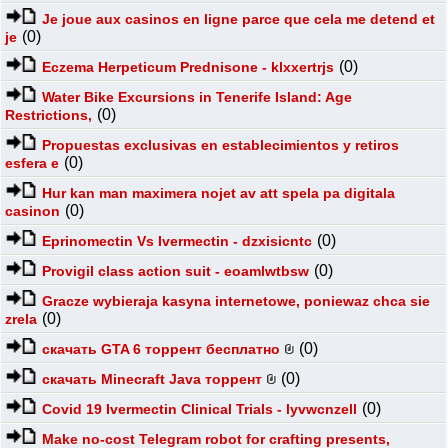
Je joue aux casinos en ligne parce que cela me detend et
(0)
je
(0)
Eczema Herpeticum Prednisone - klxxertrjs
Water Bike Excursions in Tenerife Island: Age
(0)
Restrictions,
Propuestas exclusivas en establecimientos y retiros
(0)
esfera e
Hur kan man maximera nojet av att spela pa digitala
(0)
casinon
(0)
Eprinomectin Vs Ivermectin - dzxisicntc
(0)
Provigil class action suit - eoamlwtbsw
Gracze wybieraja kasyna internetowe, poniewaz chca sie
(0)
zrela
(0)
скачать GTA 6 торрент бесплатно
(0)
скачать Minecraft Java торрент
(0)
Covid 19 Ivermectin Clinical Trials - lyvwcnzell
Make no-cost Telegram robot for crafting presents,