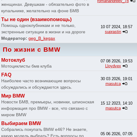
romanandreev_78
женщинах. Девушкам - обязательно фото в
купальнике, желательно на фоне БМВ
Ты не один (взаимопомощь)
Помощь одноклубникам и не только,
10 07 2024, 18:57
экстренные ситуации в жизни и на дороге
suprastin
Модератор:
geg_B_kegax
По жизни с BMW
Мотоклуб
07 08 2026, 19:53
Мотоциклисты бмв клуба
Lloydvex
FAQ
30 03 2026, 19:01
Наиболее часто возникающие вопросы
masutca
обсуждались и обсуждаются здесь.
Мир BMW
Новости БМВ, премьеры, новинки, шпионская
15 12 2023, 14:10
информация про BMW - все, что связано с
masutca
миром BMW
Выбираем BMW
Собрались покупать BMW e46? Не знаете,
05 06 2026, 07:05
какую модель выбрать? Есть вопросы по