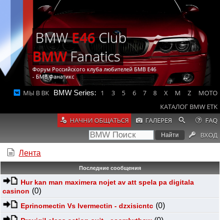
BMW
E46
Club
BMW
Fanatics
Форум Российского клуба любителей БМВ Е46
- БМВ Фанатикс
МЫ В ВК
BMW Series:
1
3
5
6
7
8
X
M
Z
MOTO
КАТАЛОГ BMW ETK
НАЧНИ ОБЩАТЬСЯ
ГАЛЕРЕЯ
FAQ
ВХОД
Лента
Последние сообщения
Hur kan man maximera nojet av att spela pa digitala
(0)
casinon
(0)
Eprinomectin Vs Ivermectin - dzxisicntc