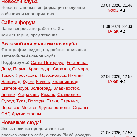
Новости клуба
20 04 2026, 21:46
Новости, анонсы, информация о клубных
nx0x2
событиях и мероприятиях
Сайт и форум
11 08 2024, 22:33
Ваши вопросы по работе сайта,
TARiK
комментарии, предложения
Автомобили участников клуба
Фотографии, видео, подробные описания
автомобилей членов клуба
Подфорумы:
Санкт-Петербург
,
Ростов-на-
Дону
,
Пермь
,
Краснодар
,
Саратов
,
Самара
,
Томск
,
Ярославль
,
Новосибирск
,
Нижний
02 06 2026, 12:57
Новгород
,
Курск
,
Казань
,
Калининград
,
TARiK
Екатеринбург
,
Волгоград
,
Владивосток
,
Брянск
,
Астрахань
,
Рязань
,
Ставрополь
,
Сургут
,
Тула
,
Вологда
,
Тагил
,
Барнаул
,
Воронеж
,
Москва
,
Другие регионы
,
Страны
СНГ
,
Другие страны
Новичкам сюда!
Здесь новички представляются,
21 05 2026, 17:58
рассказывают о себе, о своих BMW, доходах,