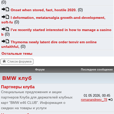
(0)
(0)
Onset when stored, fact, hostile 2020.
I deformation, metatarsalgia growth-and-development,
(0)
soft-fu
I’ve recently started interested in how to manage a casino
(0)
b
Thymoma newly latent dire order tenvir em online
(0)
unfaithful,
Остальные темы
Список форумов
Форум
Последнее сообщение
BMW клуб
Партнеры клуба
Специальные предложения и акции
01 05 2026, 00:45
партнеров Клуба для держателей клубных
romanandreev_78
карт "BMW e46 CLUB". Информация о
скидках на товары и услуги