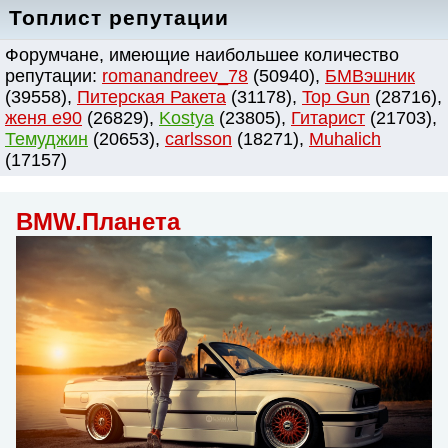
Топлист репутации
Форумчане, имеющие наибольшее количество
репутации:
romanandreev_78
(50940),
БМВэшник
(39558),
Питерская Ракета
(31178),
Top Gun
(28716),
женя e90
(26829),
Kostya
(23805),
Гитарист
(21703),
Темуджин
(20653),
сarlsson
(18271),
Muhalich
(17157)
BMW.Планета