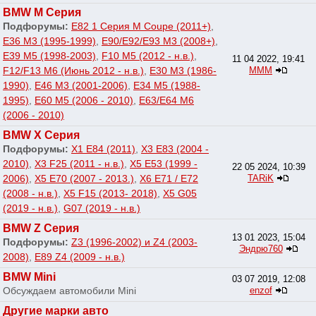
BMW M Серия
Подфорумы:
E82 1 Серия M Coupe (2011+)
,
E36 M3 (1995-1999)
,
E90/E92/E93 M3 (2008+)
,
E39 M5 (1998-2003)
,
F10 M5 (2012 - н.в.)
,
11 04 2022, 19:41
F12/F13 M6 (Июнь 2012 - н.в.)
,
E30 M3 (1986-
МММ
1990)
,
E46 M3 (2001-2006)
,
E34 M5 (1988-
1995)
,
E60 M5 (2006 - 2010)
,
E63/E64 M6
(2006 - 2010)
BMW X Серия
Подфорумы:
X1 E84 (2011)
,
X3 E83 (2004 -
2010)
,
X3 F25 (2011 - н.в.)
,
X5 E53 (1999 -
22 05 2024, 10:39
2006)
,
X5 E70 (2007 - 2013.)
,
X6 E71 / E72
TARiK
(2008 - н.в.)
,
X5 F15 (2013- 2018)
,
X5 G05
(2019 - н.в.)
,
G07 (2019 - н.в.)
BMW Z Серия
13 01 2023, 15:04
Подфорумы:
Z3 (1996-2002) и Z4 (2003-
Эндрю760
2008)
,
E89 Z4 (2009 - н.в.)
BMW Mini
03 07 2019, 12:08
Обсуждаем автомобили Mini
enzof
Другие марки авто