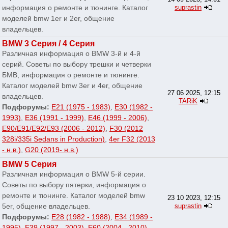
информация о ремонте и тюнинге. Каталог
suprastin
моделей bmw 1er и 2er, общение
владельцев.
BMW 3 Серия / 4 Серия
Различная информация о BMW 3-й и 4-й
серий. Советы по выбору трешки и четверки
БМВ, информация о ремонте и тюнинге.
Каталог моделей bmw 3er и 4er, общение
27 06 2025, 12:15
владельцев.
TARiK
Подфорумы:
E21 (1975 - 1983)
,
E30 (1982 -
1993)
,
E36 (1991 - 1999)
,
E46 (1999 - 2006)
,
E90/E91/E92/E93 (2006 - 2012)
,
F30 (2012
328i/335i Sedans in Production)
,
4er F32 (2013
- н.в.)
,
G20 (2019- н.в.)
BMW 5 Серия
Различная информация о BMW 5-й серии.
Советы по выбору пятерки, информация о
ремонте и тюнинге. Каталог моделей bmw
23 10 2023, 12:15
5er, общение владельцев.
suprastin
Подфорумы:
E28 (1982 - 1988)
,
E34 (1989 -
1995)
,
E39 (1997 - 2003)
,
E60 (2004 - 2010)
,