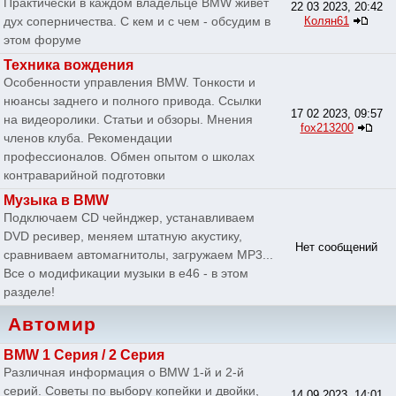
Практически в каждом владельце BMW живет
22 03 2023, 20:42
дух соперничества. С кем и с чем - обсудим в
Колян61
этом форуме
Техника вождения
Особенности управления BMW. Тонкости и
нюансы заднего и полного привода. Ссылки
17 02 2023, 09:57
на видеоролики. Статьи и обзоры. Мнения
fox213200
членов клуба. Рекомендации
профессионалов. Обмен опытом о школах
контраварийной подготовки
Музыка в BMW
Подключаем CD чейнджер, устанавливаем
DVD ресивер, меняем штатную акустику,
Нет сообщений
сравниваем автомагнитолы, загружаем MP3...
Все о модификации музыки в e46 - в этом
разделе!
Автомир
BMW 1 Серия / 2 Серия
Различная информация о BMW 1-й и 2-й
серий. Советы по выбору копейки и двойки,
14 09 2023, 14:01