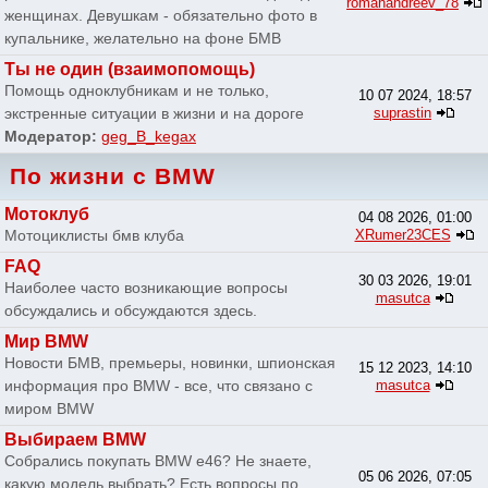
romanandreev_78
женщинах. Девушкам - обязательно фото в
купальнике, желательно на фоне БМВ
Ты не один (взаимопомощь)
Помощь одноклубникам и не только,
10 07 2024, 18:57
экстренные ситуации в жизни и на дороге
suprastin
Модератор:
geg_B_kegax
По жизни с BMW
Мотоклуб
04 08 2026, 01:00
Мотоциклисты бмв клуба
XRumer23CES
FAQ
30 03 2026, 19:01
Наиболее часто возникающие вопросы
masutca
обсуждались и обсуждаются здесь.
Мир BMW
Новости БМВ, премьеры, новинки, шпионская
15 12 2023, 14:10
информация про BMW - все, что связано с
masutca
миром BMW
Выбираем BMW
Собрались покупать BMW e46? Не знаете,
05 06 2026, 07:05
какую модель выбрать? Есть вопросы по