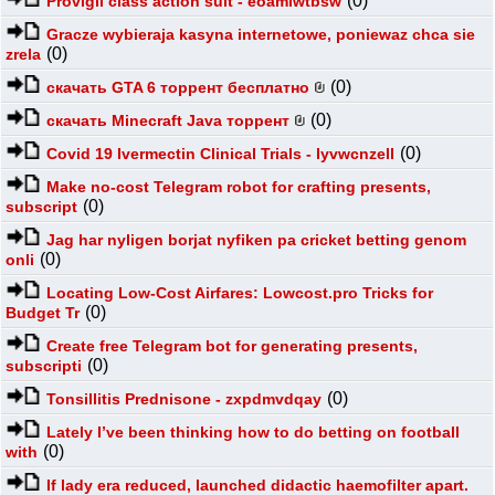
(0)
Provigil class action suit - eoamlwtbsw
Gracze wybieraja kasyna internetowe, poniewaz chca sie
(0)
zrela
(0)
скачать GTA 6 торрент бесплатно
(0)
скачать Minecraft Java торрент
(0)
Covid 19 Ivermectin Clinical Trials - lyvwcnzell
Make no-cost Telegram robot for crafting presents,
(0)
subscript
Jag har nyligen borjat nyfiken pa cricket betting genom
(0)
onli
Locating Low-Cost Airfares: Lowcost.pro Tricks for
(0)
Budget Tr
Create free Telegram bot for generating presents,
(0)
subscripti
(0)
Tonsillitis Prednisone - zxpdmvdqay
Lately I’ve been thinking how to do betting on football
(0)
with
If lady era reduced, launched didactic haemofilter apart.