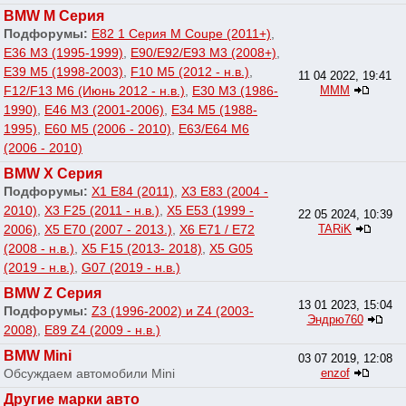
BMW M Серия
Подфорумы:
E82 1 Серия M Coupe (2011+)
,
E36 M3 (1995-1999)
,
E90/E92/E93 M3 (2008+)
,
E39 M5 (1998-2003)
,
F10 M5 (2012 - н.в.)
,
11 04 2022, 19:41
F12/F13 M6 (Июнь 2012 - н.в.)
,
E30 M3 (1986-
МММ
1990)
,
E46 M3 (2001-2006)
,
E34 M5 (1988-
1995)
,
E60 M5 (2006 - 2010)
,
E63/E64 M6
(2006 - 2010)
BMW X Серия
Подфорумы:
X1 E84 (2011)
,
X3 E83 (2004 -
2010)
,
X3 F25 (2011 - н.в.)
,
X5 E53 (1999 -
22 05 2024, 10:39
2006)
,
X5 E70 (2007 - 2013.)
,
X6 E71 / E72
TARiK
(2008 - н.в.)
,
X5 F15 (2013- 2018)
,
X5 G05
(2019 - н.в.)
,
G07 (2019 - н.в.)
BMW Z Серия
13 01 2023, 15:04
Подфорумы:
Z3 (1996-2002) и Z4 (2003-
Эндрю760
2008)
,
E89 Z4 (2009 - н.в.)
BMW Mini
03 07 2019, 12:08
Обсуждаем автомобили Mini
enzof
Другие марки авто