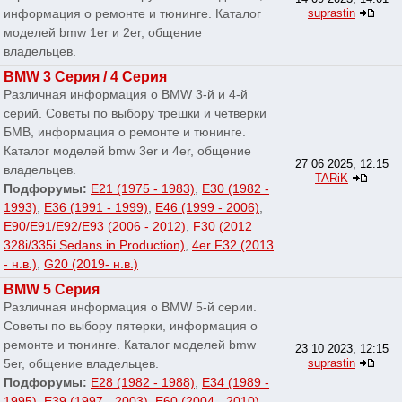
информация о ремонте и тюнинге. Каталог
suprastin
моделей bmw 1er и 2er, общение
владельцев.
BMW 3 Серия / 4 Серия
Различная информация о BMW 3-й и 4-й
серий. Советы по выбору трешки и четверки
БМВ, информация о ремонте и тюнинге.
Каталог моделей bmw 3er и 4er, общение
27 06 2025, 12:15
владельцев.
TARiK
Подфорумы:
E21 (1975 - 1983)
,
E30 (1982 -
1993)
,
E36 (1991 - 1999)
,
E46 (1999 - 2006)
,
E90/E91/E92/E93 (2006 - 2012)
,
F30 (2012
328i/335i Sedans in Production)
,
4er F32 (2013
- н.в.)
,
G20 (2019- н.в.)
BMW 5 Серия
Различная информация о BMW 5-й серии.
Советы по выбору пятерки, информация о
ремонте и тюнинге. Каталог моделей bmw
23 10 2023, 12:15
5er, общение владельцев.
suprastin
Подфорумы:
E28 (1982 - 1988)
,
E34 (1989 -
1995)
,
E39 (1997 - 2003)
,
E60 (2004 - 2010)
,