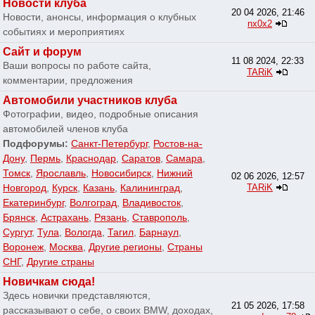
Новости клуба
20 04 2026, 21:46
Новости, анонсы, информация о клубных
nx0x2
событиях и мероприятиях
Сайт и форум
11 08 2024, 22:33
Ваши вопросы по работе сайта,
TARiK
комментарии, предложения
Автомобили участников клуба
Фотографии, видео, подробные описания
автомобилей членов клуба
Подфорумы:
Санкт-Петербург
,
Ростов-на-
Дону
,
Пермь
,
Краснодар
,
Саратов
,
Самара
,
Томск
,
Ярославль
,
Новосибирск
,
Нижний
02 06 2026, 12:57
Новгород
,
Курск
,
Казань
,
Калининград
,
TARiK
Екатеринбург
,
Волгоград
,
Владивосток
,
Брянск
,
Астрахань
,
Рязань
,
Ставрополь
,
Сургут
,
Тула
,
Вологда
,
Тагил
,
Барнаул
,
Воронеж
,
Москва
,
Другие регионы
,
Страны
СНГ
,
Другие страны
Новичкам сюда!
Здесь новички представляются,
21 05 2026, 17:58
рассказывают о себе, о своих BMW, доходах,