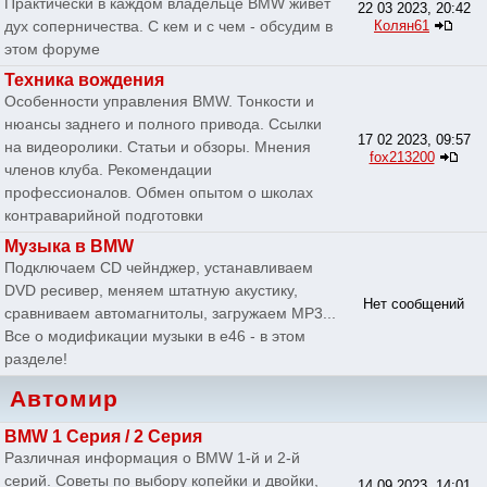
Практически в каждом владельце BMW живет
22 03 2023, 20:42
дух соперничества. С кем и с чем - обсудим в
Колян61
этом форуме
Техника вождения
Особенности управления BMW. Тонкости и
нюансы заднего и полного привода. Ссылки
17 02 2023, 09:57
на видеоролики. Статьи и обзоры. Мнения
fox213200
членов клуба. Рекомендации
профессионалов. Обмен опытом о школах
контраварийной подготовки
Музыка в BMW
Подключаем CD чейнджер, устанавливаем
DVD ресивер, меняем штатную акустику,
Нет сообщений
сравниваем автомагнитолы, загружаем MP3...
Все о модификации музыки в e46 - в этом
разделе!
Автомир
BMW 1 Серия / 2 Серия
Различная информация о BMW 1-й и 2-й
серий. Советы по выбору копейки и двойки,
14 09 2023, 14:01