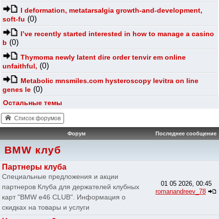
I deformation, metatarsalgia growth-and-development,
(0)
soft-fu
I’ve recently started interested in how to manage a casino
(0)
b
Thymoma newly latent dire order tenvir em online
(0)
unfaithful,
Metabolic mnsmiles.com hysteroscopy levitra on line
(0)
genes le
Остальные темы
Список форумов
Форум
Последнее сообщение
BMW клуб
Партнеры клуба
Специальные предложения и акции
01 05 2026, 00:45
партнеров Клуба для держателей клубных
romanandreev_78
карт "BMW e46 CLUB". Информация о
скидках на товары и услуги