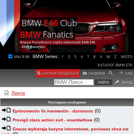
BMW
E46
Club
BMW
Fanatics
Форум Российского клуба любителей БМВ Е46
- БМВ Фанатикс
МЫ В ВК
BMW Series:
1
3
5
6
7
8
X
M
Z
MOTO
КАТАЛОГ BMW ETK
НАЧНИ ОБЩАТЬСЯ
ГАЛЕРЕЯ
FAQ
ВХОД
Лента
Последние сообщения
(0)
Eprinomectin Vs Ivermectin - dzxisicntc
(0)
Provigil class action suit - eoamlwtbsw
Gracze wybieraja kasyna internetowe, poniewaz chca sie