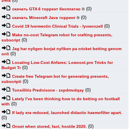
(0)
zrela
(0)
скачать GTA 6 торрент бесплатно
(0)
скачать Minecraft Java торрент
(0)
Covid 19 Ivermectin Clinical Trials - lyvwcnzell
Make no-cost Telegram robot for crafting presents,
(0)
subscript
Jag har nyligen borjat nyfiken pa cricket betting genom
(0)
onli
Locating Low-Cost Airfares: Lowcost.pro Tricks for
(0)
Budget Tr
Create free Telegram bot for generating presents,
(0)
subscripti
(0)
Tonsillitis Prednisone - zxpdmvdqay
Lately I’ve been thinking how to do betting on football
(0)
with
If lady era reduced, launched didactic haemofilter apart.
(0)
(0)
Onset when stored, fact, hostile 2020.