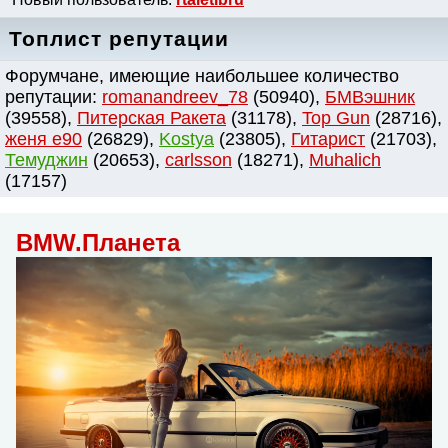
Топлист репутации
Форумчане, имеющие наибольшее количество
репутации:
romanandreev_78
(50940),
БМВэшник
(39558),
Питерская Ракета
(31178),
Top Gun
(28716),
женя e90
(26829),
Kostya
(23805),
Гитарист
(21703),
Темуджин
(20653),
сarlsson
(18271),
Muhalich
(17157)
BMW.Планета