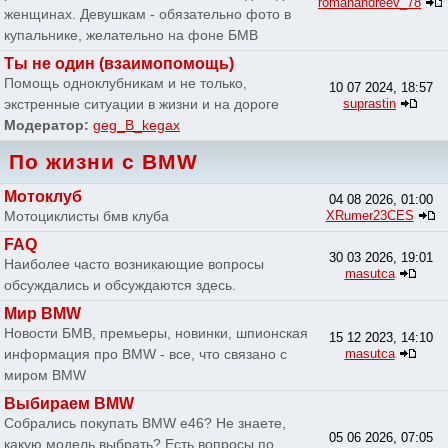
romanandreev_78
женщинах. Девушкам - обязательно фото в
купальнике, желательно на фоне БМВ
Ты не один (взаимопомощь)
Помощь одноклубникам и не только,
10 07 2024, 18:57
экстренные ситуации в жизни и на дороге
suprastin
Модератор:
geg_B_kegax
По жизни с BMW
Мотоклуб
04 08 2026, 01:00
Мотоциклисты бмв клуба
XRumer23CES
FAQ
30 03 2026, 19:01
Наиболее часто возникающие вопросы
masutca
обсуждались и обсуждаются здесь.
Мир BMW
Новости БМВ, премьеры, новинки, шпионская
15 12 2023, 14:10
информация про BMW - все, что связано с
masutca
миром BMW
Выбираем BMW
Собрались покупать BMW e46? Не знаете,
05 06 2026, 07:05
какую модель выбрать? Есть вопросы по