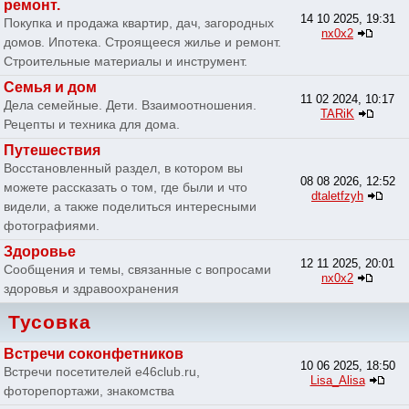
ремонт.
14 10 2025, 19:31
Покупка и продажа квартир, дач, загородных
nx0x2
домов. Ипотека. Строящееся жилье и ремонт.
Строительные материалы и инструмент.
Семья и дом
11 02 2024, 10:17
Дела семейные. Дети. Взаимоотношения.
TARiK
Рецепты и техника для дома.
Путешествия
Восстановленный раздел, в котором вы
08 08 2026, 12:52
можете рассказать о том, где были и что
dtaletfzyh
видели, а также поделиться интересными
фотографиями.
Здоровье
12 11 2025, 20:01
Сообщения и темы, связанные с вопросами
nx0x2
здоровья и здравоохранения
Тусовка
Встречи соконфетников
10 06 2025, 18:50
Встречи посетителей e46club.ru,
Lisa_Alisa
фоторепортажи, знакомства