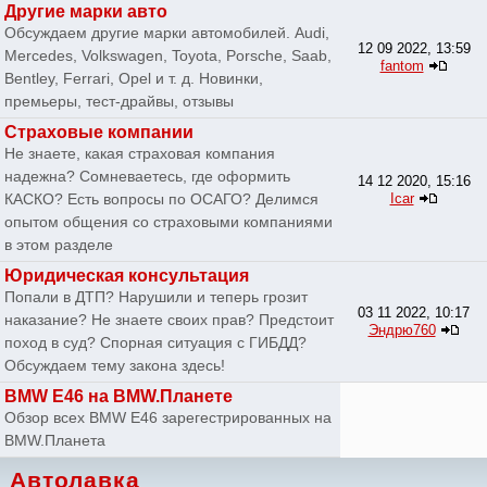
Другие марки авто
Обсуждаем другие марки автомобилей. Audi,
12 09 2022, 13:59
Mercedes, Volkswagen, Toyota, Porsche, Saab,
fantom
Bentley, Ferrari, Opel и т. д. Новинки,
премьеры, тест-драйвы, отзывы
Страховые компании
Не знаете, какая страховая компания
надежна? Сомневаетесь, где оформить
14 12 2020, 15:16
КАСКО? Есть вопросы по ОСАГО? Делимся
Icar
опытом общения со страховыми компаниями
в этом разделе
Юридическая консультация
Попали в ДТП? Нарушили и теперь грозит
03 11 2022, 10:17
наказание? Не знаете своих прав? Предстоит
Эндрю760
поход в суд? Спорная ситуация с ГИБДД?
Обсуждаем тему закона здесь!
BMW E46 на BMW.Планете
Обзор всех BMW E46 зарегестрированных на
BMW.Планета
Автолавка