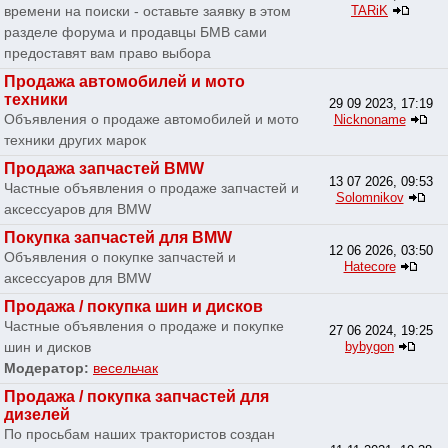
времени на поиски - оставьте заявку в этом
TARiK
разделе форума и продавцы БМВ сами
предоставят вам право выбора
Продажа автомобилей и мото
техники
29 09 2023, 17:19
Объявления о продаже автомобилей и мото
Nicknoname
техники других марок
Продажа запчастей BMW
13 07 2026, 09:53
Частные объявления о продаже запчастей и
Solomnikov
аксессуаров для BMW
Покупка запчастей для BMW
12 06 2026, 03:50
Объявления о покупке запчастей и
Hatecore
аксессуаров для BMW
Продажа / покупка шин и дисков
Частные объявления о продаже и покупке
27 06 2024, 19:25
шин и дисков
bybygon
Модератор:
весельчак
Продажа / покупка запчастей для
дизелей
По просьбам наших трактористов создан