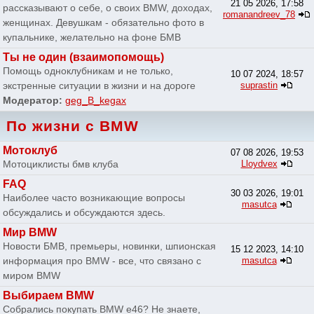
21 05 2026, 17:58
рассказывают о себе, о своих BMW, доходах,
romanandreev_78
женщинах. Девушкам - обязательно фото в
купальнике, желательно на фоне БМВ
Ты не один (взаимопомощь)
Помощь одноклубникам и не только,
10 07 2024, 18:57
экстренные ситуации в жизни и на дороге
suprastin
Модератор:
geg_B_kegax
По жизни с BMW
Мотоклуб
07 08 2026, 19:53
Мотоциклисты бмв клуба
Lloydvex
FAQ
30 03 2026, 19:01
Наиболее часто возникающие вопросы
masutca
обсуждались и обсуждаются здесь.
Мир BMW
Новости БМВ, премьеры, новинки, шпионская
15 12 2023, 14:10
информация про BMW - все, что связано с
masutca
миром BMW
Выбираем BMW
Собрались покупать BMW e46? Не знаете,