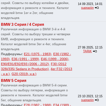
серий. Советы по выбору копейки и двойки,
14 09 2023, 14:01
информация о ремонте и тюнинге. Каталог
suprastin
моделей bmw 1er и 2er, общение
владельцев.
BMW 3 Серия / 4 Серия
Различная информация о BMW 3-й и 4-й
серий. Советы по выбору трешки и четверки
БМВ, информация о ремонте и тюнинге.
Каталог моделей bmw 3er и 4er, общение
27 06 2025, 12:15
владельцев.
TARiK
Подфорумы:
E21 (1975 - 1983)
,
E30 (1982 -
1993)
,
E36 (1991 - 1999)
,
E46 (1999 - 2006)
,
E90/E91/E92/E93 (2006 - 2012)
,
F30 (2012
328i/335i Sedans in Production)
,
4er F32 (2013
- н.в.)
,
G20 (2019- н.в.)
BMW 5 Серия
Различная информация о BMW 5-й серии.
Советы по выбору пятерки, информация о
ремонте и тюнинге. Каталог моделей bmw
23 10 2023, 12:15
5er, общение владельцев.
suprastin
Подфорумы:
E28 (1982 - 1988)
,
E34 (1989 -